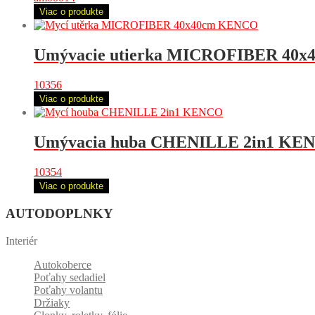
Viac o produkte
Umývacie utierka MICROFIBER 40
10356
Viac o produkte
Umývacia huba CHENILLE 2in1 KE
10354
Viac o produkte
AUTODOPLNKY
Interiér
Autokoberce
Poťahy sedadiel
Poťahy volantu
Držiaky