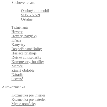
Snehové reťaze
Osobný automobil
SUV - VAN
Ostatné
Tažné laná
Hevery
Hevery, navijáky
Kľúče
Kanystry
Bezpečnostné šróby
Hasiace prístroje
Detské autosedačky
Kompresory, hustilky
Merače
Zimné obdobie
Náradie
Ostatné
Autokozmetika
Kozmetika pre interiér
Kozmetika pre exteriér
Mycie pomôcky