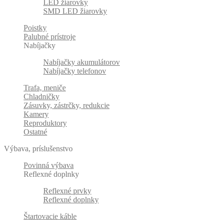
LED žiarovky
SMD LED žiarovky
Poistky
Palubné prístroje
Nabíjačky
Nabíjačky akumulátorov
Nabíjačky telefonov
Trafa, meniče
Chladničky
Zásuvky, zástrčky, redukcie
Kamery
Reproduktory
Ostatné
Výbava, príslušenstvo
Povinná výbava
Reflexné doplnky
Reflexné prvky
Reflexné doplnky
Štartovacie káble