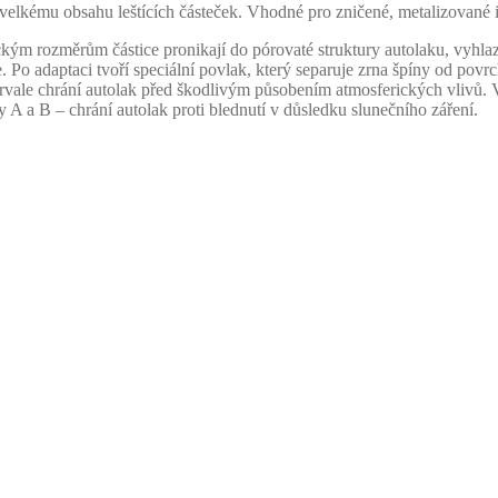
 velkému obsahu leštících částeček. Vhodné pro zničené, metalizované i
ickým rozměrům částice pronikají do pórovaté struktury autolaku, vyhl
Po adaptaci tvoří speciální povlak, který separuje zrna špíny od povr
rvale chrání autolak před škodlivým působením atmosferických vlivů. 
 A a B – chrání autolak proti blednutí v důsledku slunečního záření.