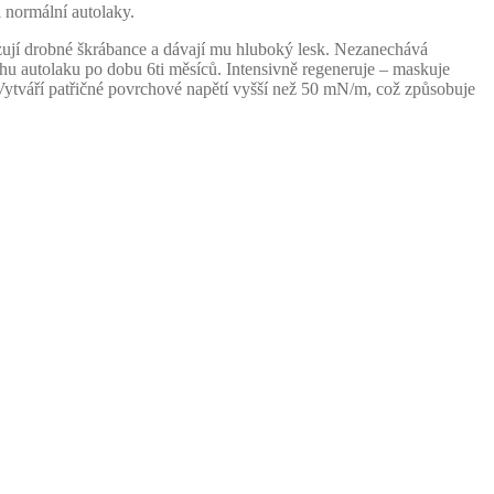
 normální autolaky.
azují drobné škrábance a dávají mu hluboký lesk. Nezanechává
chu autolaku po dobu 6ti měsíců. Intensivně regeneruje – maskuje
Vytváří patřičné povrchové napětí vyšší než 50 mN/m, což způsobuje