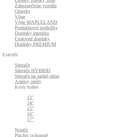
Clonky, roletky, fólie
Zabezpečenie vozidla
Opierky
Vône
Vône MAPLELAND
Protisklzové podložky
Doplnky interiéru
Cestovné doplnky
Doplnky PREMIUM
Exteriér
Stierače
Stierače HYBRID
Stierače na zadné okno
Antény, prúty
Kryty kolies
13"
14"
15"
16"
17"
Nosiče
Plachty ochranné