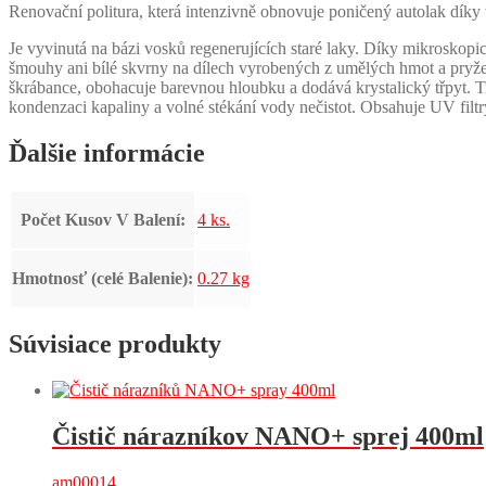
Renovační politura, která intenzivně obnovuje poničený autolak díky
Je vyvinutá na bázi vosků regenerujících staré laky. Díky mikroskop
šmouhy ani bílé skvrny na dílech vyrobených z umělých hmot a pryže. 
škrábance, obohacuje barevnou hloubku a dodává krystalický třpyt. T
kondenzaci kapaliny a volné stékání vody nečistot. Obsahuje UV filtry
Ďalšie informácie
Počet Kusov V Balení:
4 ks.
Hmotnosť (celé Balenie):
0.27 kg
Súvisiace produkty
Čistič nárazníkov NANO+ sprej 400ml
am00014