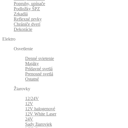
Popruhy, upínače
Podložky ŠPZ
Zrkadlá
Reflexné prvky
Chrániče dverí
Dekorácie
Elektro
Osvetlenie
Denné svietenie
Majáky
Prídavné svetlá
Prenosné svetlá
Ostatné
Žiarovky
12/24V
12V
12V halogenové
12V White Laser
24V
Sady žiaroviek