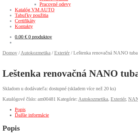
Pracovné odevy
Katalóg VM AUTO
Tabuľky použitia
Certifikáty
Kontakty
0.00
€
0 produktov
Domov
/
Autokozmetika
/
Exteriér
/
Leštenka renovačná NANO tuba
Leštenka renovačná NANO tub
Skladom u dodávateľa: dostupné (skladem více než 20 ks)
Katalógové číslo:
am00481
Kategórie:
Autokozmetika
,
Exteriér
,
NA
Popis
Ďalšie informácie
Popis