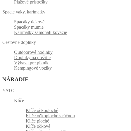
Plážové prístrešky
Spacie vaky, karimatky
Spacáky dekové
Spacáky mumie
Karimatky samonafukovacie
Cestovné doplnky
Outdoorové hodinky
Doplnky na prežitie
Výbava pre piknik
Kempingové vozíky
NÁRADIE
YATO
Klíče
Klíče očkoploché
Klíče očkoploché s ráčnou
Klíče ploché
Klíče očkové