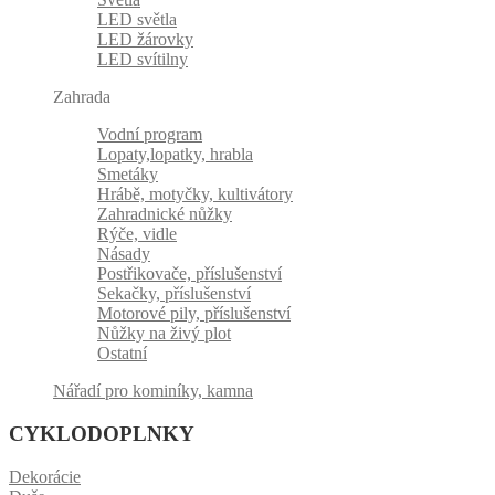
LED světla
LED žárovky
LED svítilny
Zahrada
Vodní program
Lopaty,lopatky, hrabla
Smetáky
Hrábě, motyčky, kultivátory
Zahradnické nůžky
Rýče, vidle
Násady
Postřikovače, příslušenství
Sekačky, příslušenství
Motorové pily, příslušenství
Nůžky na živý plot
Ostatní
Nářadí pro kominíky, kamna
CYKLODOPLNKY
Dekorácie