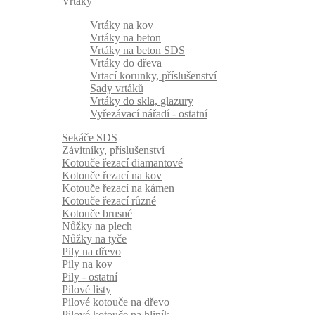
Vrtáky
Vrtáky na kov
Vrtáky na beton
Vrtáky na beton SDS
Vrtáky do dřeva
Vrtací korunky, příslušenství
Sady vrtáků
Vrtáky do skla, glazury
Vyřezávací nářadí - ostatní
Sekáče SDS
Závitníky, příslušenství
Kotouče řezací diamantové
Kotouče řezací na kov
Kotouče řezací na kámen
Kotouče řezací různé
Kotouče brusné
Nůžky na plech
Nůžky na tyče
Pily na dřevo
Pily na kov
Pily - ostatní
Pilové listy
Pilové kotouče na dřevo
Pilové kotouče na hliník