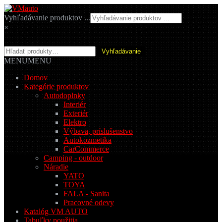
Preskočiť
Preskočiť
na
na
Vyhľadávanie produktov ...
navigáciu
obsah
×
Hľadať:
Vyhľadávanie
MENU
MENU
Domov
Kategórie produktov
Autodoplnky
Interiér
Exteriér
Elektro
Výbava, príslušenstvo
Autokozmetika
CarCommerce
Camping - outdoor
Náradie
YATO
TOYA
FALA - Sanita
Pracovné odevy
Katalóg VM AUTO
Tabuľky použitia