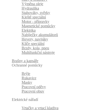
Výměna oleje
Hydraulika
Stahováky, svěrky
Kleště speciální
Motor - přípravky
Magnetické pomůcky
Elektrika
Nabíječky akumulátorů
Hevery, navijáky
Klíče speciální
Brzdy, kola, pneu
Multifunkční nástroje
Brašny a kapsáře
Ochranné pomůcky
Brýle
Rukavice
Masky
Pracovní oděvy
Pracovní obuv
Elektrické nářadí
Vrtačky a vrtací kladiva