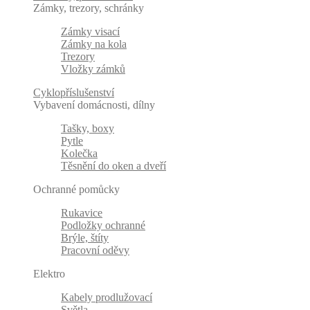
Zámky, trezory, schránky
Zámky visací
Zámky na kola
Trezory
Vložky zámků
Cyklopříslušenství
Vybavení domácnosti, dílny
Tašky, boxy
Pytle
Kolečka
Těsnění do oken a dveří
Ochranné pomůcky
Rukavice
Podložky ochranné
Brýle, štíty
Pracovní oděvy
Elektro
Kabely prodlužovací
Světla