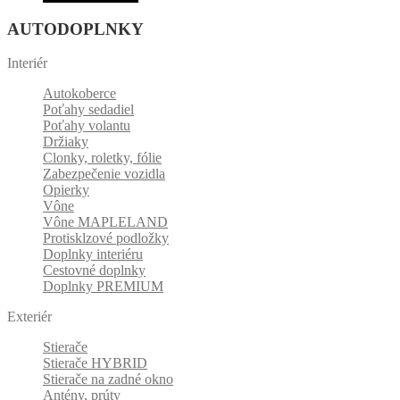
AUTODOPLNKY
Interiér
Autokoberce
Poťahy sedadiel
Poťahy volantu
Držiaky
Clonky, roletky, fólie
Zabezpečenie vozidla
Opierky
Vône
Vône MAPLELAND
Protisklzové podložky
Doplnky interiéru
Cestovné doplnky
Doplnky PREMIUM
Exteriér
Stierače
Stierače HYBRID
Stierače na zadné okno
Antény, prúty