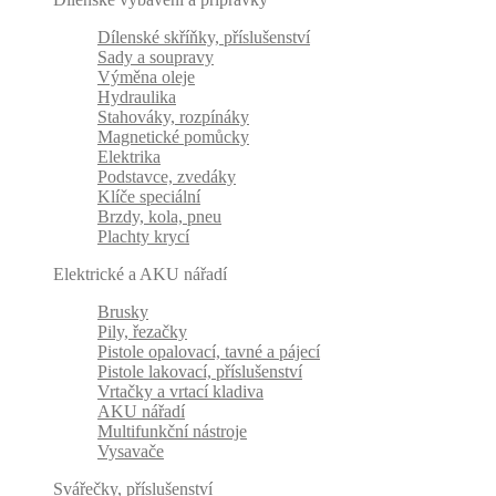
Dílenské skříňky, příslušenství
Sady a soupravy
Výměna oleje
Hydraulika
Stahováky, rozpínáky
Magnetické pomůcky
Elektrika
Podstavce, zvedáky
Klíče speciální
Brzdy, kola, pneu
Plachty krycí
Elektrické a AKU nářadí
Brusky
Pily, řezačky
Pistole opalovací, tavné a pájecí
Pistole lakovací, příslušenství
Vrtačky a vrtací kladiva
AKU nářadí
Multifunkční nástroje
Vysavače
Svářečky, příslušenství