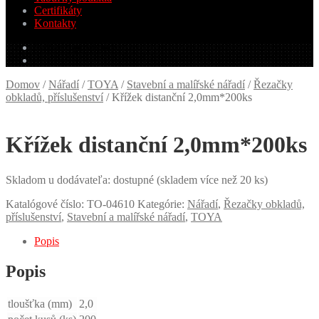
Certifikáty
Kontakty
0.00
€
0 produktov
Domov
/
Nářadí
/
TOYA
/
Stavební a malířské nářadí
/
Řezačky
obkladů, příslušenství
/
Křížek distanční 2,0mm*200ks
Křížek distanční 2,0mm*200ks
Skladom u dodávateľa: dostupné (skladem více než 20 ks)
Katalógové číslo:
TO-04610
Kategórie:
Nářadí
,
Řezačky obkladů,
příslušenství
,
Stavební a malířské nářadí
,
TOYA
Popis
Popis
tloušťka (mm)
2,0