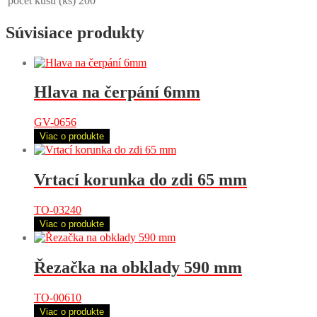
počet kusů (ks)
200
Súvisiace produkty
Hlava na čerpání 6mm
GV-0656
Viac o produkte
Vrtací korunka do zdi 65 mm
TO-03240
Viac o produkte
Řezačka na obklady 590 mm
TO-00610
Viac o produkte