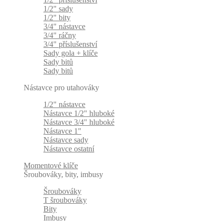
1/2" sady
1/2" bity
3/4" nástavce
3/4" ráčny
3/4" příslušenství
Sady gola + klíče
Sady bitů
Sady bitů
Nástavce pro utahováky
1/2" nástavce
Nástavce 1/2" hluboké
Nástavce 3/4" hluboké
Nástavce 1"
Nástavce sady
Nástavce ostatní
Momentové klíče
Šroubováky, bity, imbusy
Šroubováky
T šroubováky
Bity
Imbusy