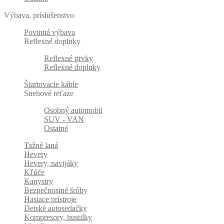
Výbava, príslušenstvo
Povinná výbava
Reflexné doplnky
Reflexné prvky
Reflexné doplnky
Štartovacie káble
Snehové reťaze
Osobný automobil
SUV - VAN
Ostatné
Tažné laná
Hevery
Hevery, navijáky
Kľúče
Kanystry
Bezpečnostné šróby
Hasiace prístroje
Detské autosedačky
Kompresory, hustilky