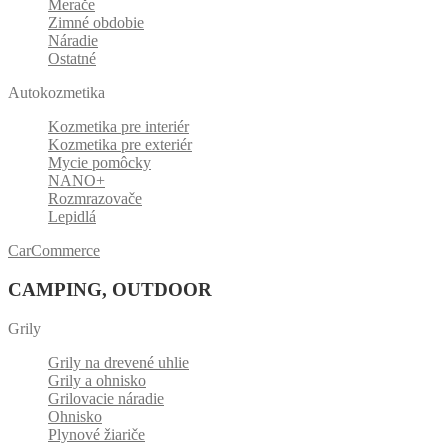
Merače
Zimné obdobie
Náradie
Ostatné
Autokozmetika
Kozmetika pre interiér
Kozmetika pre exteriér
Mycie pomôcky
NANO+
Rozmrazovače
Lepidlá
CarCommerce
CAMPING, OUTDOOR
Grily
Grily na drevené uhlie
Grily a ohnisko
Grilovacie náradie
Ohnisko
Plynové žiariče