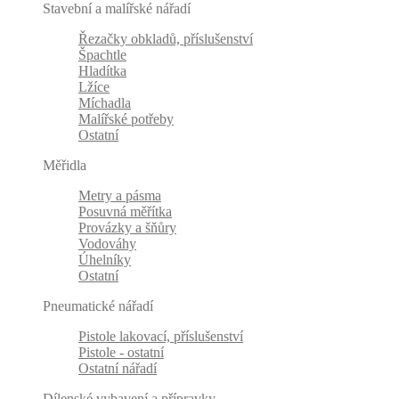
Stavební a malířské nářadí
Řezačky obkladů, příslušenství
Špachtle
Hladítka
Lžíce
Míchadla
Malířské potřeby
Ostatní
Měřidla
Metry a pásma
Posuvná měřítka
Provázky a šňůry
Vodováhy
Úhelníky
Ostatní
Pneumatické nářadí
Pistole lakovací, příslušenství
Pistole - ostatní
Ostatní nářadí
Dílenské vybavení a přípravky