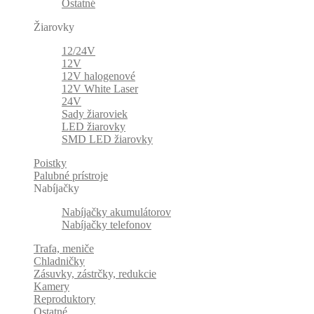
Ostatné
Žiarovky
12/24V
12V
12V halogenové
12V White Laser
24V
Sady žiaroviek
LED žiarovky
SMD LED žiarovky
Poistky
Palubné prístroje
Nabíjačky
Nabíjačky akumulátorov
Nabíjačky telefonov
Trafa, meniče
Chladničky
Zásuvky, zástrčky, redukcie
Kamery
Reproduktory
Ostatné