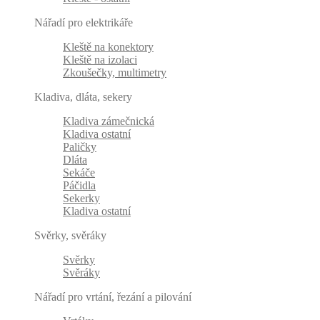
Nářadí pro elektrikáře
Kleště na konektory
Kleště na izolaci
Zkoušečky, multimetry
Kladiva, dláta, sekery
Kladiva zámečnická
Kladiva ostatní
Paličky
Dláta
Sekáče
Páčidla
Sekerky
Kladiva ostatní
Svěrky, svěráky
Svěrky
Svěráky
Nářadí pro vrtání, řezání a pilování