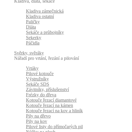
Kladiva, dláta, sekáče
Kladiva zámečnická
Kladiva ostatní
Paličky
Dláta
Sekáče a průbojníky
Sekerky
Páčidla
Svěrky, svěráky
Nářadí pro vrtání, řezání a pilování
Vrtáky
Pilové kotouče
Výstružníky
Sekáče SDS
Závitníky, příslušenství
Frézky do dřeva
Kotouče řezací diamantové
Kotouče řezací na kámen
Kotouče řezací na kov a hliník
Pily na dřevo
Pily na kov
Pilové listy do přímočarých pil
Nůžky na plech