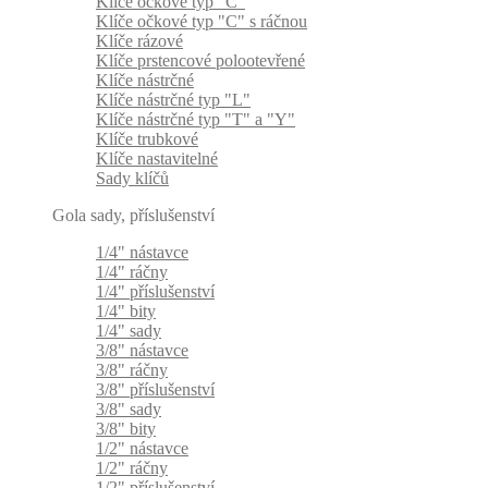
Klíče očkové typ "C"
Klíče očkové typ "C" s ráčnou
Klíče rázové
Klíče prstencové polootevřené
Klíče nástrčné
Klíče nástrčné typ "L"
Klíče nástrčné typ "T" a "Y"
Klíče trubkové
Klíče nastavitelné
Sady klíčů
Gola sady, příslušenství
1/4" nástavce
1/4" ráčny
1/4" příslušenství
1/4" bity
1/4" sady
3/8" nástavce
3/8" ráčny
3/8" příslušenství
3/8" sady
3/8" bity
1/2" nástavce
1/2" ráčny
1/2" příslušenství