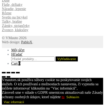
Duše
Flaše, držiaky
Náradie, lepenie
Rôzne
Svetlo na bicykel
Tašky, brašne
Zámky, stojančeky
Zvonce, klaksóny
© VMauto 2026
Web design:
PabloX
.
Môj účet
Hľadať
Hľadať:
Vyhľadávanie
Cart
0
Vmautors.sk používa súbory cookie na poskytovanie svojich
služieb. O ich používaní a možnostiach nastavenia, či vypnutia sa
môžete informovať kliknutím na "Viac informácií",
Zároveň sme v súlade s GDPR smernicou aktualizovali naše Zásady
ochrany osobných údajov, ktoré nájdete
tu
Súhlasím
Viac informácií