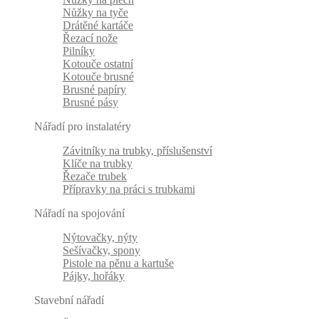
Nůžky na tyče
Drátěné kartáče
Řezací nože
Pilníky
Kotouče ostatní
Kotouče brusné
Brusné papíry
Brusné pásy
Nářadí pro instalatéry
Závitníky na trubky, příslušenství
Klíče na trubky
Řezače trubek
Přípravky na práci s trubkami
Nářadí na spojování
Nýtovačky, nýty
Sešívačky, spony
Pistole na pěnu a kartuše
Pájky, hořáky
Stavební nářadí