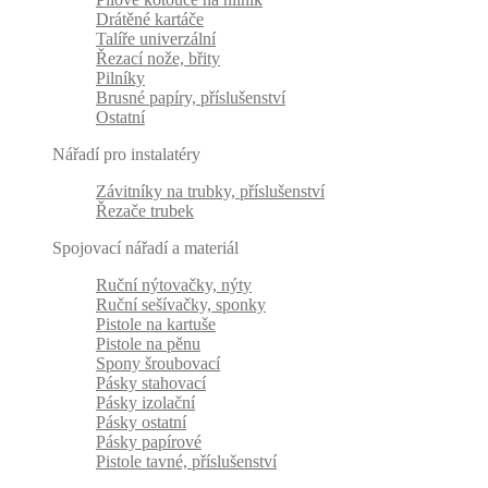
Drátěné kartáče
Talíře univerzální
Řezací nože, břity
Pilníky
Brusné papíry, příslušenství
Ostatní
Nářadí pro instalatéry
Závitníky na trubky, příslušenství
Řezače trubek
Spojovací nářadí a materiál
Ruční nýtovačky, nýty
Ruční sešívačky, sponky
Pistole na kartuše
Pistole na pěnu
Spony šroubovací
Pásky stahovací
Pásky izolační
Pásky ostatní
Pásky papírové
Pistole tavné, příslušenství