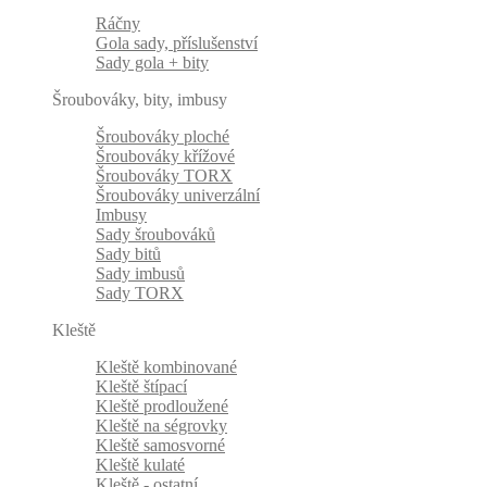
Ráčny
Gola sady, příslušenství
Sady gola + bity
Šroubováky, bity, imbusy
Šroubováky ploché
Šroubováky křížové
Šroubováky TORX
Šroubováky univerzální
Imbusy
Sady šroubováků
Sady bitů
Sady imbusů
Sady TORX
Kleště
Kleště kombinované
Kleště štípací
Kleště prodloužené
Kleště na ségrovky
Kleště samosvorné
Kleště kulaté
Kleště - ostatní