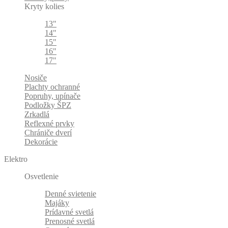
Kryty kolies
13"
14"
15"
16"
17"
Nosiče
Plachty ochranné
Popruhy, upínače
Podložky ŠPZ
Zrkadlá
Reflexné prvky
Chrániče dverí
Dekorácie
Elektro
Osvetlenie
Denné svietenie
Majáky
Prídavné svetlá
Prenosné svetlá