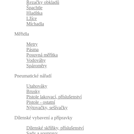
Řezačky obkladů
Špachtle
Hladítka
Lžíce
Míchadla
Měřidla
Metry
Pásma
Posuvná měřítka
Vodováhy
Spároměry
Pneumatické nářadí
Utahováky
Brusky
Pistole lakovací, příslušenství
Pistole - ostatní
Nýtovačky, sešívačky
Dílenské vybavení a přípravky
Dílenské skříňky, příslušenství
Sady a soupravy