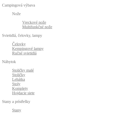
Campingová výbava
Nože
Vreckové nože
Multifunkčné nože
Svietidlá, čelovky, lampy
Čelovky
Kempingové lampy
Ručné svietidlá
Nábytok
Stoličky malé
Stoličky
Lehátka
Stoly
Komplety
Hojdacie siete
Stany a prístřešky
Stany