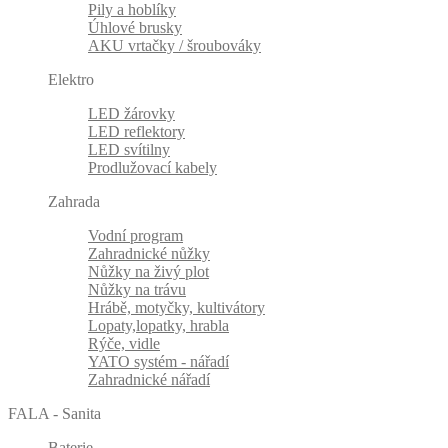
Pily a hoblíky
Úhlové brusky
AKU vrtačky / šroubováky
Elektro
LED žárovky
LED reflektory
LED svítilny
Prodlužovací kabely
Zahrada
Vodní program
Zahradnické nůžky
Nůžky na živý plot
Nůžky na trávu
Hrábě, motyčky, kultivátory
Lopaty,lopatky, hrabla
Rýče, vidle
YATO systém - nářadí
Zahradnické nářadí
FALA - Sanita
Baterie