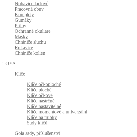
Nohavice laclové
Pracovná obuv
Komplety
Gumáky
Prilby
Ochranné okuliare
Masky
Chrániče sluchu
Rukavice
Chrániče kolien
TOYA
Klíče
Klíče očkoploché
Klíče ploché
Klíče očkové
Klíče nástrčné
Klíče nastavitelné
Klíče momentové a univerzální
Klíče na trubky
Sady klíčů
Gola sady, příslušenství