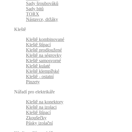
Sady šroubováků
Sady bitů
TORX
Nástavce, držáky
Kleště
Kleště kombinované
Kleště štípací
Kleště prodloužené
Kleště na ségrovky
Kleště samosvorné
Kleště kulaté
Kleště klempířské
Kleště - ostatní
Pinzety
Nářadí pro elektrikáře
Kleště na konektory
Kleště na izolaci
Kleště štípací
Zkoušečky
Pásky izolační