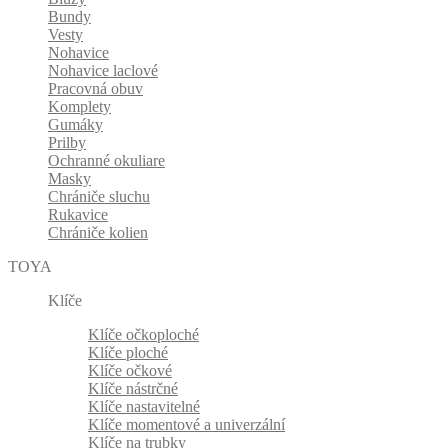
Bundy
Vesty
Nohavice
Nohavice laclové
Pracovná obuv
Komplety
Gumáky
Prilby
Ochranné okuliare
Masky
Chrániče sluchu
Rukavice
Chrániče kolien
TOYA
Klíče
Klíče očkoploché
Klíče ploché
Klíče očkové
Klíče nástrčné
Klíče nastavitelné
Klíče momentové a univerzální
Klíče na trubky