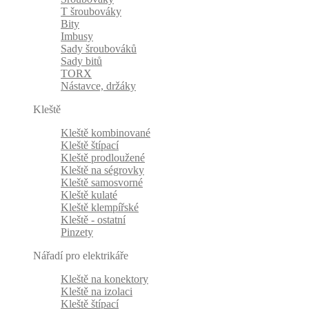
T šroubováky
Bity
Imbusy
Sady šroubováků
Sady bitů
TORX
Nástavce, držáky
Kleště
Kleště kombinované
Kleště štípací
Kleště prodloužené
Kleště na ségrovky
Kleště samosvorné
Kleště kulaté
Kleště klempířské
Kleště - ostatní
Pinzety
Nářadí pro elektrikáře
Kleště na konektory
Kleště na izolaci
Kleště štípací