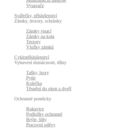
Multifunkční nástroje
Vysavače
Svářečky, příslušenství
Zámky, trezory, schránky
Zámky visací
Zámky na kola
Trezory
Vložky zámků
Cyklopříslušenství
Vybavení domácnosti, dílny
Tašky, boxy
Pytle
Kolečka
Těsnění do oken a dveří
Ochranné pomůcky
Rukavice
Podložky ochranné
Brýle, štíty
Pracovní oděvy