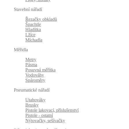
Stavební nářadí
Řezačky obkladů
Špachtle
Hladítka
Lžíce
Míchadla
Měřidla
Metry
Pásma
Posuvná měřítka
Vodováhy
Spároměry
Pneumatické nářadí
Utahováky
Brusky
Pistole lakovací, příslušenství
Pistole - ostatní
Nýtovačky, sešívačky