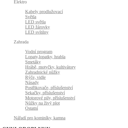
Elektro
Kabely prodlužovací
Světla
LED světla
LED žárovky
LED svítilny
Zahrada
Vodní program
Lopaty,lopatky, hrabla
Smetáky
Hrábě, motyčky, kultivátory
Zahradnické nůžky
Rýče, vidle
Násady
Postřikovače, příslušenství
Sekačky, příslušenství
Motorové pily, příslušenství
Nůžky na živý plot
Ostatní
Nářadí pro kominíky, kamna