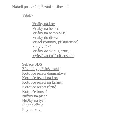
Nářadí pro vrtání, řezání a pilování
Vrtáky
Vrtáky na kov
Vrtáky na beton
Vrtáky na beton SDS
Vrtáky do dřeva
Vrtací korunky, příslušenství
Sady vrtáků
Vrtáky do skla, glazury
Vyřezávací nářadí - ostatní
Sekáče SDS
Závitníky, příslušenství
Kotouče řezací diamantové
Kotouče řezací na kov
Kotouče řezací na kámen
Kotouče řezací různé
Kotouče brusné
Nůžky na plech
Nůžky na tyče
Pily na dřevo
Pily na kov