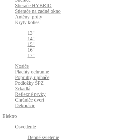
Stierače HYBRID
Stierače na zadné okno
Antény, prúty
Kryty kolies
13"
14"
15"
16"
17"
Nosiče
Plachty ochranné
Popruhy, upínače
Podložky ŠPZ
Zrkadlá
Reflexné prvky
Chrániče dverí
Dekorácie
Elektro
Osvetlenie
Denné svietenie