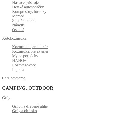
Hasiace prístroje
Detské autosedačky
Kompresory, hustilky
Merače
Zimné obdobie
Náradie
Ostatné
Autokozmetika
Kozmetika pre interiér
Kozmetika pre exteriér
Mycie pomôcky
NANO+
Rozmrazovače
Lepidlá
CarCommerce
CAMPING, OUTDOOR
Grily
Grily na drevené uhlie
Grily a ohnisko