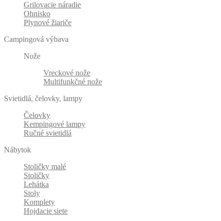
Grilovacie náradie
Ohnisko
Plynové žiariče
Campingová výbava
Nože
Vreckové nože
Multifunkčné nože
Svietidlá, čelovky, lampy
Čelovky
Kempingové lampy
Ručné svietidlá
Nábytok
Stoličky malé
Stoličky
Lehátka
Stoly
Komplety
Hojdacie siete