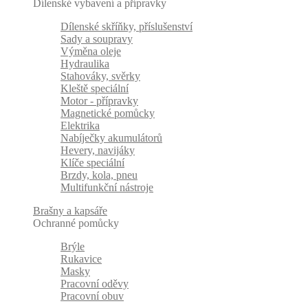
Dílenské vybavení a přípravky
Dílenské skříňky, příslušenství
Sady a soupravy
Výměna oleje
Hydraulika
Stahováky, svěrky
Kleště speciální
Motor - přípravky
Magnetické pomůcky
Elektrika
Nabíječky akumulátorů
Hevery, navijáky
Klíče speciální
Brzdy, kola, pneu
Multifunkční nástroje
Brašny a kapsáře
Ochranné pomůcky
Brýle
Rukavice
Masky
Pracovní oděvy
Pracovní obuv