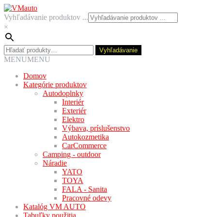
Preskočiť
Preskočiť
na
na
Vyhľadávanie produktov ...
navigáciu
obsah
×
Hľadať:
Vyhľadávanie
MENU
MENU
Domov
Kategórie produktov
Autodoplnky
Interiér
Exteriér
Elektro
Výbava, príslušenstvo
Autokozmetika
CarCommerce
Camping - outdoor
Náradie
YATO
TOYA
FALA - Sanita
Pracovné odevy
Katalóg VM AUTO
Tabuľky použitia