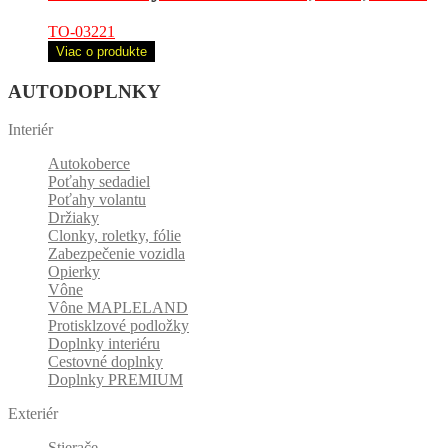
TO-03221
Viac o produkte
AUTODOPLNKY
Interiér
Autokoberce
Poťahy sedadiel
Poťahy volantu
Držiaky
Clonky, roletky, fólie
Zabezpečenie vozidla
Opierky
Vône
Vône MAPLELAND
Protisklzové podložky
Doplnky interiéru
Cestovné doplnky
Doplnky PREMIUM
Exteriér
Stierače