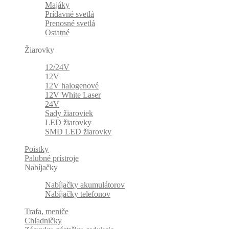
Majáky
Prídavné svetlá
Prenosné svetlá
Ostatné
Žiarovky
12/24V
12V
12V halogenové
12V White Laser
24V
Sady žiaroviek
LED žiarovky
SMD LED žiarovky
Poistky
Palubné prístroje
Nabíjačky
Nabíjačky akumulátorov
Nabíjačky telefonov
Trafa, meniče
Chladničky