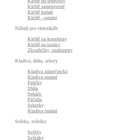
Kleště na ségrovky
Kleště samosvorné
Kleště kulaté
Kleště - ostatní
Nářadí pro elektrikáře
Kleště na konektory
Kleště na izolaci
Zkoušečky, multimetry
Kladiva, dláta, sekery
Kladiva zámečnická
Kladiva ostatní
Paličky
Dláta
Sekáče
Páčidla
Sekerky
Kladiva ostatní
Svěrky, svěráky
Svěrky
Svěráky