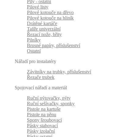
Pily - ostatní
Pilové listy
Pilové kotouče na dřevo
Pilové kotouče na hliník
Drátěné kartáče
Talíře univerzální
Řezací nože, břity
Pilníky
Brusné papíry, příslušenství
Ostatní
Nářadí pro instalatéry
Závitníky na trubky, příslušenství
Řezače trubek
Spojovací nářadí a materiál
Ruční nýtovačky, nýty
Ruční sešívačky, sponky
Pistole na kartuše
Pistole na pěnu
Spony šroubovací
Pásky stahovací
Pásky izolační
Pásky ostatní