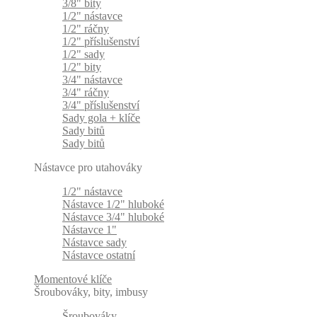
3/8" bity
1/2" nástavce
1/2" ráčny
1/2" příslušenství
1/2" sady
1/2" bity
3/4" nástavce
3/4" ráčny
3/4" příslušenství
Sady gola + klíče
Sady bitů
Sady bitů
Nástavce pro utahováky
1/2" nástavce
Nástavce 1/2" hluboké
Nástavce 3/4" hluboké
Nástavce 1"
Nástavce sady
Nástavce ostatní
Momentové klíče
Šroubováky, bity, imbusy
Šroubováky