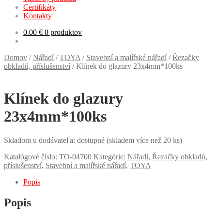
Certifikáty
Kontakty
0.00
€
0 produktov
Domov
/
Nářadí
/
TOYA
/
Stavební a malířské nářadí
/
Řezačky
obkladů, příslušenství
/
Klínek do glazury 23x4mm*100ks
Klínek do glazury
23x4mm*100ks
Skladom u dodávateľa: dostupné (skladem více než 20 ks)
Katalógové číslo:
TO-04700
Kategórie:
Nářadí
,
Řezačky obkladů,
příslušenství
,
Stavební a malířské nářadí
,
TOYA
Popis
Popis