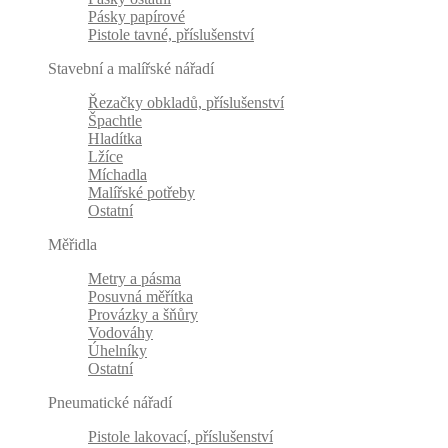
Pásky papírové
Pistole tavné, příslušenství
Stavební a malířské nářadí
Řezačky obkladů, příslušenství
Špachtle
Hladítka
Lžíce
Míchadla
Malířské potřeby
Ostatní
Měřidla
Metry a pásma
Posuvná měřítka
Provázky a šňůry
Vodováhy
Úhelníky
Ostatní
Pneumatické nářadí
Pistole lakovací, příslušenství