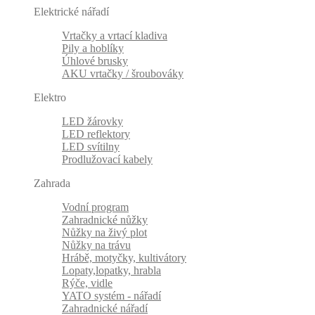
Elektrické nářadí
Vrtačky a vrtací kladiva
Pily a hoblíky
Úhlové brusky
AKU vrtačky / šroubováky
Elektro
LED žárovky
LED reflektory
LED svítilny
Prodlužovací kabely
Zahrada
Vodní program
Zahradnické nůžky
Nůžky na živý plot
Nůžky na trávu
Hrábě, motyčky, kultivátory
Lopaty,lopatky, hrabla
Rýče, vidle
YATO systém - nářadí
Zahradnické nářadí