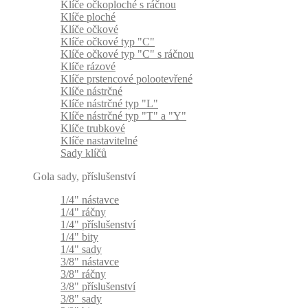
Klíče očkoploché s ráčnou
Klíče ploché
Klíče očkové
Klíče očkové typ "C"
Klíče očkové typ "C" s ráčnou
Klíče rázové
Klíče prstencové polootevřené
Klíče nástrčné
Klíče nástrčné typ "L"
Klíče nástrčné typ "T" a "Y"
Klíče trubkové
Klíče nastavitelné
Sady klíčů
Gola sady, příslušenství
1/4" nástavce
1/4" ráčny
1/4" příslušenství
1/4" bity
1/4" sady
3/8" nástavce
3/8" ráčny
3/8" příslušenství
3/8" sady