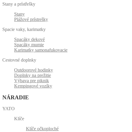
Stany a prístřešky
Stany
Plážové prístrešky
Spacie vaky, karimatky
Spacáky dekové
Spacáky mumie
Karimatky samonafukovacie
Cestovné doplnky
Outdoorové hodinky
Doplnky na prežitie
Výbava pre piknik
Kempingové vozíky
NÁRADIE
YATO
Klíče
Klíče očkoploché