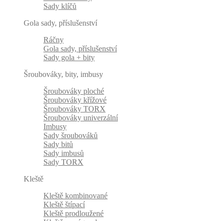
Sady klíčů
Gola sady, příslušenství
Ráčny
Gola sady, příslušenství
Sady gola + bity
Šroubováky, bity, imbusy
Šroubováky ploché
Šroubováky křížové
Šroubováky TORX
Šroubováky univerzální
Imbusy
Sady šroubováků
Sady bitů
Sady imbusů
Sady TORX
Kleště
Kleště kombinované
Kleště štípací
Kleště prodloužené