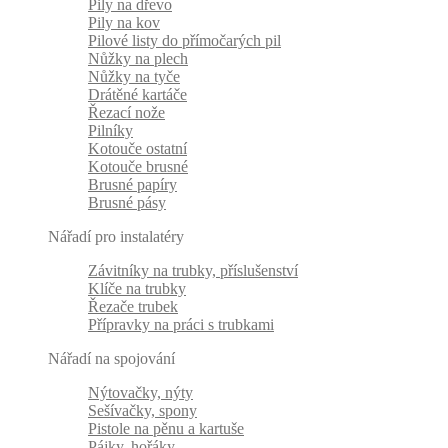
Pily na dřevo
Pily na kov
Pilové listy do přímočarých pil
Nůžky na plech
Nůžky na tyče
Drátěné kartáče
Řezací nože
Pilníky
Kotouče ostatní
Kotouče brusné
Brusné papíry
Brusné pásy
Nářadí pro instalatéry
Závitníky na trubky, příslušenství
Klíče na trubky
Řezače trubek
Přípravky na práci s trubkami
Nářadí na spojování
Nýtovačky, nýty
Sešívačky, spony
Pistole na pěnu a kartuše
Pájky, hořáky