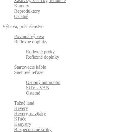
Zásuvky, zástrčky, redukcie
Kamery
Reproduktory
Ostatné
Výbava, príslušenstvo
Povinná výbava
Reflexné doplnky
Reflexné prvky
Reflexné doplnky
Štartovacie káble
Snehové reťaze
Osobný automobil
SUV - VAN
Ostatné
Tažné laná
Hevery
Hevery, navijáky
Kľúče
Kanystry
Bezpečnostné šróby