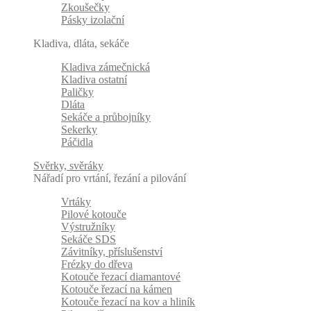
Zkoušečky
Pásky izolační
Kladiva, dláta, sekáče
Kladiva zámečnická
Kladiva ostatní
Paličky
Dláta
Sekáče a průbojníky
Sekerky
Páčidla
Svěrky, svěráky
Nářadí pro vrtání, řezání a pilování
Vrtáky
Pilové kotouče
Výstružníky
Sekáče SDS
Závitníky, příslušenství
Frézky do dřeva
Kotouče řezací diamantové
Kotouče řezací na kámen
Kotouče řezací na kov a hliník