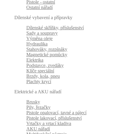
Pistole - ostatní
Ostatní nářadí
Dílenské vybavení a přípravky
Dílenské skříňky, příslušenství
Sady a soupravy
Výměna oleje
Hydraulika
Stahováky, rozpínáky
Magnetické pomůcky
Elektrika
Podstavce, zvedáky
Klíče speciální
Brzdy, kola, pneu
Plachty krycí
Elektrické a AKU nářadí
Brusky
Pily, řezačky
Pistole opalovací, tavné a pájecí
Pistole lakovací, příslušenství
Vrtačky a vrtací kladiva
AKU nářadí