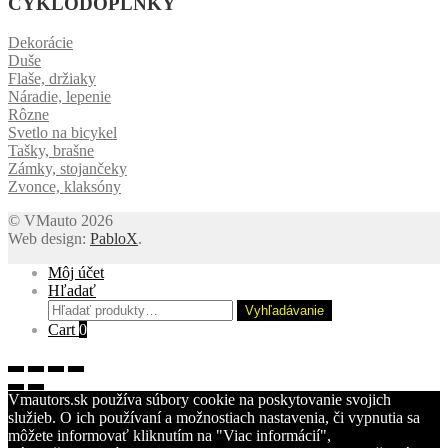
CYKLODOPLNKY
Dekorácie
Duše
Flaše, držiaky
Náradie, lepenie
Rôzne
Svetlo na bicykel
Tašky, brašne
Zámky, stojančeky
Zvonce, klaksóny
© VMauto 2026
Web design:
PabloX
.
Môj účet
Hľadať
Hľadať:
Vyhľadávanie
Cart
0
Vmautors.sk používa súbory cookie na poskytovanie svojich
služieb. O ich používaní a možnostiach nastavenia, či vypnutia sa
môžete informovať kliknutím na "Viac informácií",