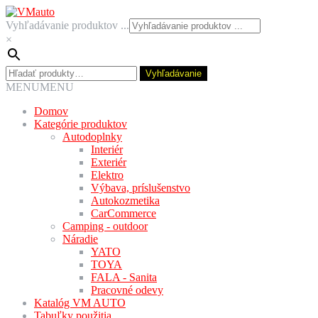
Preskočiť
Preskočiť
na
na
Vyhľadávanie produktov ...
navigáciu
obsah
×
Hľadať:
Vyhľadávanie
MENU
MENU
Domov
Kategórie produktov
Autodoplnky
Interiér
Exteriér
Elektro
Výbava, príslušenstvo
Autokozmetika
CarCommerce
Camping - outdoor
Náradie
YATO
TOYA
FALA - Sanita
Pracovné odevy
Katalóg VM AUTO
Tabuľky použitia