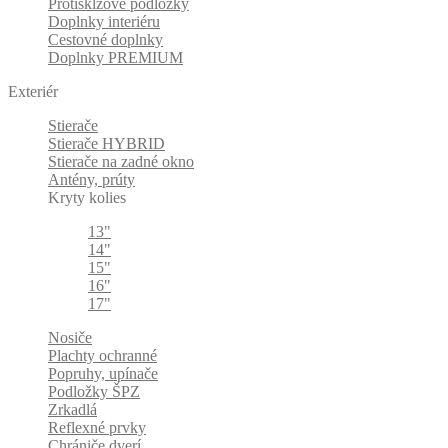
Protisklzové podložky
Doplnky interiéru
Cestovné doplnky
Doplnky PREMIUM
Exteriér
Stierače
Stierače HYBRID
Stierače na zadné okno
Antény, prúty
Kryty kolies
13"
14"
15"
16"
17"
Nosiče
Plachty ochranné
Popruhy, upínače
Podložky ŠPZ
Zrkadlá
Reflexné prvky
Chrániče dverí