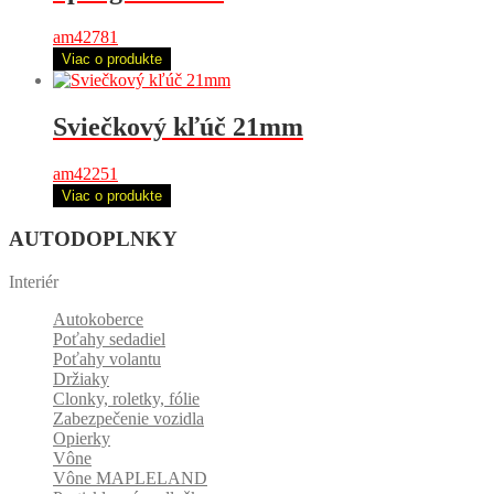
am42781
Viac o produkte
Sviečkový kľúč 21mm
am42251
Viac o produkte
AUTODOPLNKY
Interiér
Autokoberce
Poťahy sedadiel
Poťahy volantu
Držiaky
Clonky, roletky, fólie
Zabezpečenie vozidla
Opierky
Vône
Vône MAPLELAND