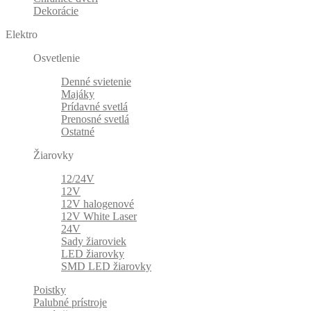
Dekorácie
Elektro
Osvetlenie
Denné svietenie
Majáky
Prídavné svetlá
Prenosné svetlá
Ostatné
Žiarovky
12/24V
12V
12V halogenové
12V White Laser
24V
Sady žiaroviek
LED žiarovky
SMD LED žiarovky
Poistky
Palubné prístroje