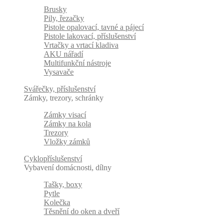
Brusky
Pily, řezačky
Pistole opalovací, tavné a pájecí
Pistole lakovací, příslušenství
Vrtačky a vrtací kladiva
AKU nářadí
Multifunkční nástroje
Vysavače
Svářečky, příslušenství
Zámky, trezory, schránky
Zámky visací
Zámky na kola
Trezory
Vložky zámků
Cyklopříslušenství
Vybavení domácnosti, dílny
Tašky, boxy
Pytle
Kolečka
Těsnění do oken a dveří