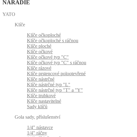
NÁRADIE
YATO
Klíče
Klíče očkoploché
Klíče očkoploché s ráčnou
Klíče ploché
Klíče očkové
Klíče očkové typ "C"
Klíče očkové typ "C" s ráčnou
Klíče rázové
Klíče prstencové polootevřené
Klíče nástrčné
Klíče nástrčné typ "L"
Klíče nástrčné typ "T" a "Y"
Klíče trubkové
Klíče nastavitelné
Sady klíčů
Gola sady, příslušenství
1/4" nástavce
1/4" ráčny