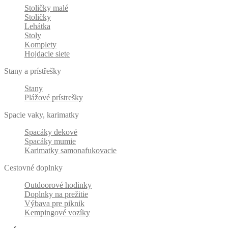
Stoličky malé
Stoličky
Lehátka
Stoly
Komplety
Hojdacie siete
Stany a prístřešky
Stany
Plážové prístrešky
Spacie vaky, karimatky
Spacáky dekové
Spacáky mumie
Karimatky samonafukovacie
Cestovné doplnky
Outdoorové hodinky
Doplnky na prežitie
Výbava pre piknik
Kempingové vozíky