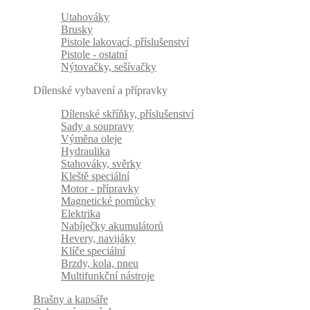
Utahováky
Brusky
Pistole lakovací, příslušenství
Pistole - ostatní
Nýtovačky, sešívačky
Dílenské vybavení a přípravky
Dílenské skříňky, příslušenství
Sady a soupravy
Výměna oleje
Hydraulika
Stahováky, svěrky
Kleště speciální
Motor - přípravky
Magnetické pomůcky
Elektrika
Nabíječky akumulátorů
Hevery, navijáky
Klíče speciální
Brzdy, kola, pneu
Multifunkční nástroje
Brašny a kapsáře