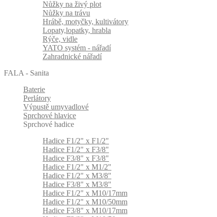
Nůžky na živý plot
Nůžky na trávu
Hrábě, motyčky, kultivátory
Lopaty,lopatky, hrabla
Rýče, vidle
YATO systém - nářadí
Zahradnické nářadí
FALA - Sanita
Baterie
Perlátory
Výpustě umyvadlové
Sprchové hlavice
Sprchové hadice
Hadice F1/2" x F1/2"
Hadice F1/2" x F3/8"
Hadice F3/8" x F3/8"
Hadice F1/2" x M1/2"
Hadice F1/2" x M3/8"
Hadice F3/8" x M3/8"
Hadice F1/2" x M10/17mm
Hadice F1/2" x M10/50mm
Hadice F3/8" x M10/17mm