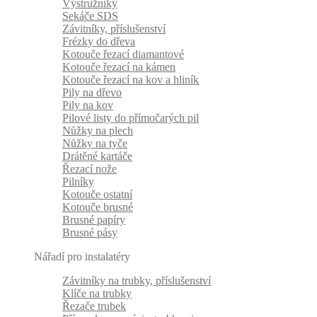
Výstružníky
Sekáče SDS
Závitníky, příslušenství
Frézky do dřeva
Kotouče řezací diamantové
Kotouče řezací na kámen
Kotouče řezací na kov a hliník
Pily na dřevo
Pily na kov
Pilové listy do přímočarých pil
Nůžky na plech
Nůžky na tyče
Drátěné kartáče
Řezací nože
Pilníky
Kotouče ostatní
Kotouče brusné
Brusné papíry
Brusné pásy
Nářadí pro instalatéry
Závitníky na trubky, příslušenství
Klíče na trubky
Řezače trubek