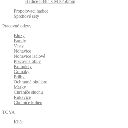
Hadice F3/8" x M10/50mm
Propojovací hadice
Sprchové sety
Pracovné odevy
Blúzy
Bundy
Vesty
Nohavice
Nohavice laclové
Pracovná obuv
Komplety
Gumáky
Prilby
Ochranné okuliare
Masky
Chrániče sluchu
Rukavice
Chrániče kolien
TOYA
Klíče