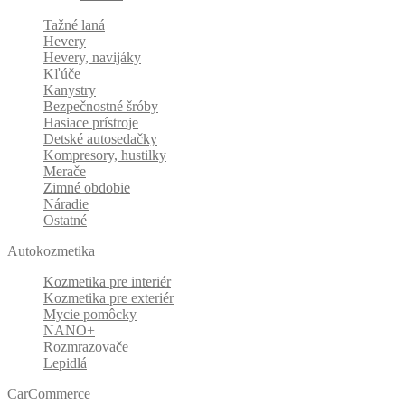
Tažné laná
Hevery
Hevery, navijáky
Kľúče
Kanystry
Bezpečnostné šróby
Hasiace prístroje
Detské autosedačky
Kompresory, hustilky
Merače
Zimné obdobie
Náradie
Ostatné
Autokozmetika
Kozmetika pre interiér
Kozmetika pre exteriér
Mycie pomôcky
NANO+
Rozmrazovače
Lepidlá
CarCommerce