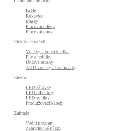
Ochranné pomůcky
Brýle
Rukavice
Masky
Pracovní oděvy
Pracovní obuv
Elektrické nářadí
Vrtačky a vrtací kladiva
Pily a hoblíky
Úhlové brusky
AKU vrtačky / šroubováky
Elektro
LED žárovky
LED reflektory
LED svítilny
Prodlužovací kabely
Zahrada
Vodní program
Zahradnické nůžky