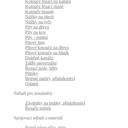
Kotouče řezací na kámen
Kotouče řezací různé
Kotouče brusné
Nůžky na plech
Nůžky na tyče
Pily na dřevo
Pily na kov
Pily - ostatní
Pilové listy
Pilové kotouče na dřevo
Pilové kotouče na hliník
Drátěné kartáče
Talíře univerzální
Řezací nože, břity
Pilníky
Brusné papíry, příslušenství
Ostatní
Nářadí pro instalatéry
Závitníky na trubky, příslušenství
Řezače trubek
Spojovací nářadí a materiál
Ruční nýtovačky, nýty