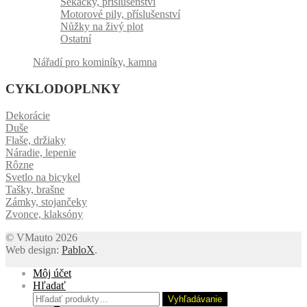
Sekačky, příslušenství
Motorové pily, příslušenství
Nůžky na živý plot
Ostatní
Nářadí pro kominíky, kamna
CYKLODOPLNKY
Dekorácie
Duše
Flaše, držiaky
Náradie, lepenie
Rôzne
Svetlo na bicykel
Tašky, brašne
Zámky, stojančeky
Zvonce, klaksóny
© VMauto 2026
Web design:
PabloX
.
Môj účet
Hľadať
Hľadať:
Vyhľadávanie