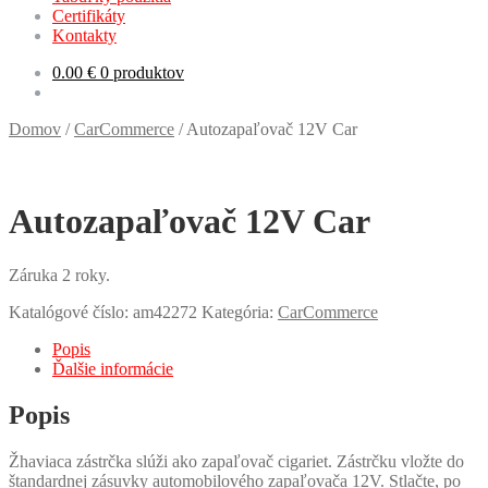
Certifikáty
Kontakty
0.00
€
0 produktov
Domov
/
CarCommerce
/
Autozapaľovač 12V Car
Autozapaľovač 12V Car
Záruka 2 roky.
Katalógové číslo:
am42272
Kategória:
CarCommerce
Popis
Ďalšie informácie
Popis
Žhaviaca zástrčka slúži ako zapaľovač cigariet. Zástrčku vložte do
štandardnej zásuvky automobilového zapaľovača 12V. Stlačte, po