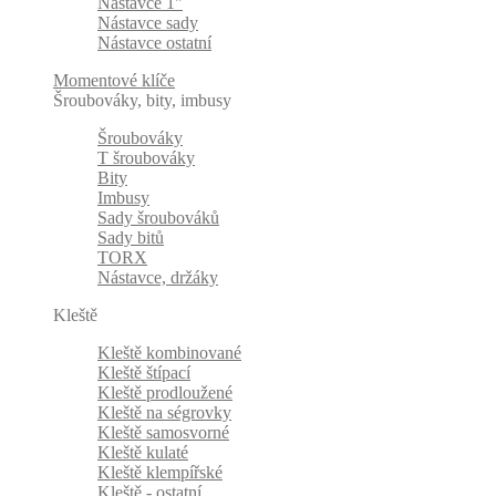
Nástavce 1"
Nástavce sady
Nástavce ostatní
Momentové klíče
Šroubováky, bity, imbusy
Šroubováky
T šroubováky
Bity
Imbusy
Sady šroubováků
Sady bitů
TORX
Nástavce, držáky
Kleště
Kleště kombinované
Kleště štípací
Kleště prodloužené
Kleště na ségrovky
Kleště samosvorné
Kleště kulaté
Kleště klempířské
Kleště - ostatní