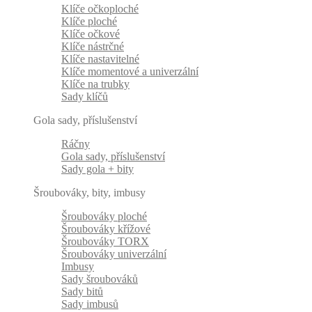
Klíče očkoploché
Klíče ploché
Klíče očkové
Klíče nástrčné
Klíče nastavitelné
Klíče momentové a univerzální
Klíče na trubky
Sady klíčů
Gola sady, příslušenství
Ráčny
Gola sady, příslušenství
Sady gola + bity
Šroubováky, bity, imbusy
Šroubováky ploché
Šroubováky křížové
Šroubováky TORX
Šroubováky univerzální
Imbusy
Sady šroubováků
Sady bitů
Sady imbusů