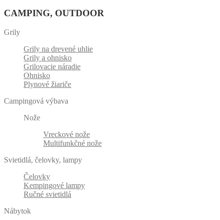
CAMPING, OUTDOOR
Grily
Grily na drevené uhlie
Grily a ohnisko
Grilovacie náradie
Ohnisko
Plynové žiariče
Campingová výbava
Nože
Vreckové nože
Multifunkčné nože
Svietidlá, čelovky, lampy
Čelovky
Kempingové lampy
Ručné svietidlá
Nábytok