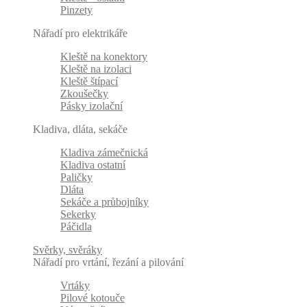
Pinzety
Nářadí pro elektrikáře
Kleště na konektory
Kleště na izolaci
Kleště štípací
Zkoušečky
Pásky izolační
Kladiva, dláta, sekáče
Kladiva zámečnická
Kladiva ostatní
Paličky
Dláta
Sekáče a průbojníky
Sekerky
Páčidla
Svěrky, svěráky
Nářadí pro vrtání, řezání a pilování
Vrtáky
Pilové kotouče