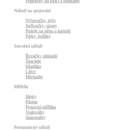
Přípravky na práci s trubkami
Nářadí na spojování
Nýtovačky, nýty
Sešívačky, spony
Pistole na pěnu a kartuše
Pájky, hořáky
Stavební nářadí
Řezačky obkladů
Špachtle
Hladítka
Lžíce
Míchadla
Měřidla
Metry
Pásma
Posuvná měřítka
Vodováhy
Spároměry
Pneumatické nářadí