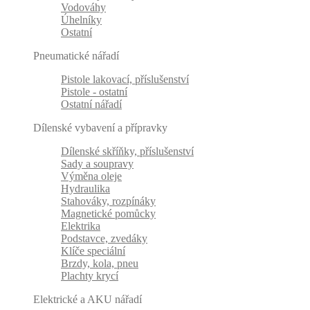
Vodováhy
Úhelníky
Ostatní
Pneumatické nářadí
Pistole lakovací, příslušenství
Pistole - ostatní
Ostatní nářadí
Dílenské vybavení a přípravky
Dílenské skříňky, příslušenství
Sady a soupravy
Výměna oleje
Hydraulika
Stahováky, rozpínáky
Magnetické pomůcky
Elektrika
Podstavce, zvedáky
Klíče speciální
Brzdy, kola, pneu
Plachty krycí
Elektrické a AKU nářadí