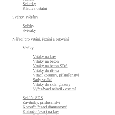
Sekerky
Kladiva ostatní
Svěrky, svěráky
Svěrky
Svěráky
Nářadí pro vrtání, řezání a pilování
Vrtáky
Vrtáky na kov
Vrtáky na beton
Vrtáky na beton SDS
Vrtáky do dřeva
Vrtací korunky, příslušenství
Sady vrtáků
Vrtáky do skla, glazury
Vyřezávací nářadí - ostatní
Sekáče SDS
Závitníky, příslušenství
Kotouče řezací diamantové
Kotouče řezací na kov