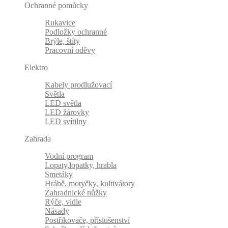
Ochranné pomůcky
Rukavice
Podložky ochranné
Brýle, štíty
Pracovní oděvy
Elektro
Kabely prodlužovací
Světla
LED světla
LED žárovky
LED svítilny
Zahrada
Vodní program
Lopaty,lopatky, hrabla
Smetáky
Hrábě, motyčky, kultivátory
Zahradnické nůžky
Rýče, vidle
Násady
Postřikovače, příslušenství