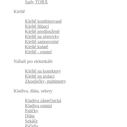
Sady TORX
Kleště
Kleště kombinované
Kleště štípací
Kleště prodloužené
Kleště na ségrovky
Kleště samosvorné
Kleště kulaté
Kleště - ostatní
Nářadí pro elektrikáře
Kleště na konektory
Kleště na izolaci
Zkoušečky, multimetry
Kladiva, dláta, sekery
Kladiva zámečnická
Kladiva ostatní
Paličky
Dláta
Sekáče
Páčidla