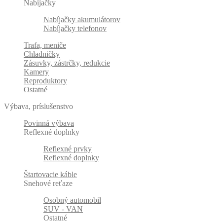
Nabíjačky
Nabíjačky akumulátorov
Nabíjačky telefonov
Trafa, meniče
Chladničky
Zásuvky, zástrčky, redukcie
Kamery
Reproduktory
Ostatné
Výbava, príslušenstvo
Povinná výbava
Reflexné doplnky
Reflexné prvky
Reflexné doplnky
Štartovacie káble
Snehové reťaze
Osobný automobil
SUV - VAN
Ostatné