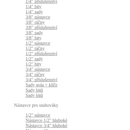
1/4" příslušenství
1/4" bity
1/4" sady
3/8" nástavce
3/8" ráčny
3/8" příslušenství
3/8" sady
3/8" bity
1/2" nástavce
1/2" ráčny
1/2" příslušenství
1/2" sady
1/2" bity
3/4" nástavce
3/4" ráčny
3/4" příslušenství
Sady gola + klíče
Sady bitů
Sady bitů
Nástavce pro utahováky
1/2" nástavce
Nástavce 1/2" hluboké
Nástavce 3/4" hluboké