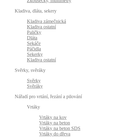
Zkoušečky, multimetry
Kladiva, dláta, sekery
Kladiva zámečnická
Kladiva ostatní
Paličky
Dláta
Sekáče
Páčidla
Sekerky
Kladiva ostatní
Svěrky, svěráky
Svěrky
Svěráky
Nářadí pro vrtání, řezání a pilování
Vrtáky
Vrtáky na kov
Vrtáky na beton
Vrtáky na beton SDS
Vrtáky do dřeva