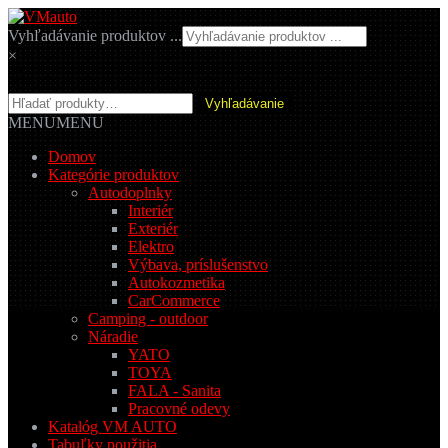
Preskočiť
Preskočiť
na
na
Vyhľadávanie produktov ...
navigáciu
obsah
×
Hľadať:
Vyhľadávanie
MENU
MENU
Domov
Kategórie produktov
Autodoplnky
Interiér
Exteriér
Elektro
Výbava, príslušenstvo
Autokozmetika
CarCommerce
Camping - outdoor
Náradie
YATO
TOYA
FALA - Sanita
Pracovné odevy
Katalóg VM AUTO
Tabuľky použitia