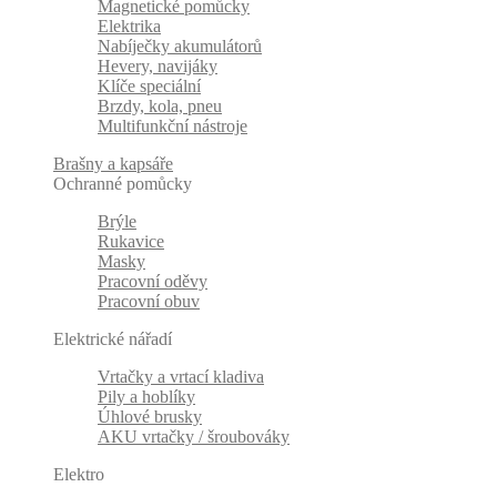
Magnetické pomůcky
Elektrika
Nabíječky akumulátorů
Hevery, navijáky
Klíče speciální
Brzdy, kola, pneu
Multifunkční nástroje
Brašny a kapsáře
Ochranné pomůcky
Brýle
Rukavice
Masky
Pracovní oděvy
Pracovní obuv
Elektrické nářadí
Vrtačky a vrtací kladiva
Pily a hoblíky
Úhlové brusky
AKU vrtačky / šroubováky
Elektro