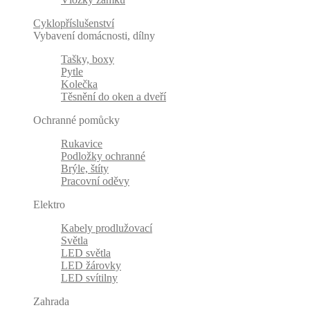
Cyklopříslušenství
Vybavení domácnosti, dílny
Tašky, boxy
Pytle
Kolečka
Těsnění do oken a dveří
Ochranné pomůcky
Rukavice
Podložky ochranné
Brýle, štíty
Pracovní oděvy
Elektro
Kabely prodlužovací
Světla
LED světla
LED žárovky
LED svítilny
Zahrada