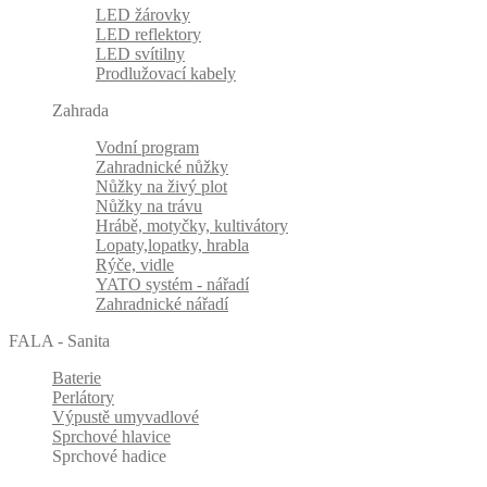
LED žárovky
LED reflektory
LED svítilny
Prodlužovací kabely
Zahrada
Vodní program
Zahradnické nůžky
Nůžky na živý plot
Nůžky na trávu
Hrábě, motyčky, kultivátory
Lopaty,lopatky, hrabla
Rýče, vidle
YATO systém - nářadí
Zahradnické nářadí
FALA - Sanita
Baterie
Perlátory
Výpustě umyvadlové
Sprchové hlavice
Sprchové hadice