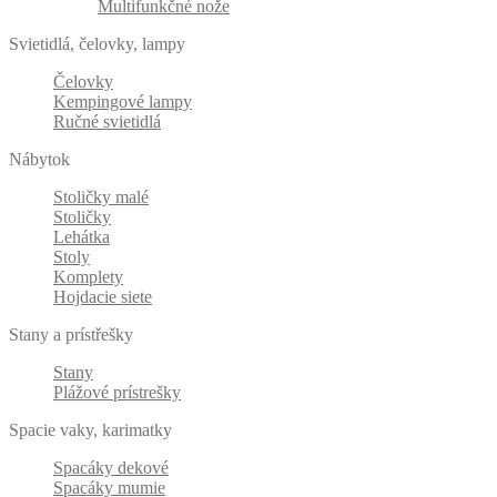
Multifunkčné nože
Svietidlá, čelovky, lampy
Čelovky
Kempingové lampy
Ručné svietidlá
Nábytok
Stoličky malé
Stoličky
Lehátka
Stoly
Komplety
Hojdacie siete
Stany a prístřešky
Stany
Plážové prístrešky
Spacie vaky, karimatky
Spacáky dekové
Spacáky mumie