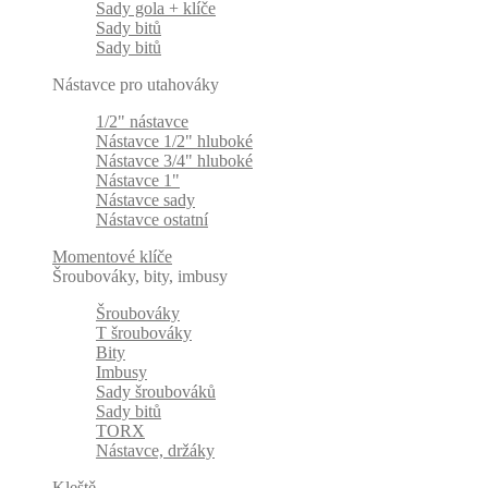
Sady gola + klíče
Sady bitů
Sady bitů
Nástavce pro utahováky
1/2" nástavce
Nástavce 1/2" hluboké
Nástavce 3/4" hluboké
Nástavce 1"
Nástavce sady
Nástavce ostatní
Momentové klíče
Šroubováky, bity, imbusy
Šroubováky
T šroubováky
Bity
Imbusy
Sady šroubováků
Sady bitů
TORX
Nástavce, držáky
Kleště