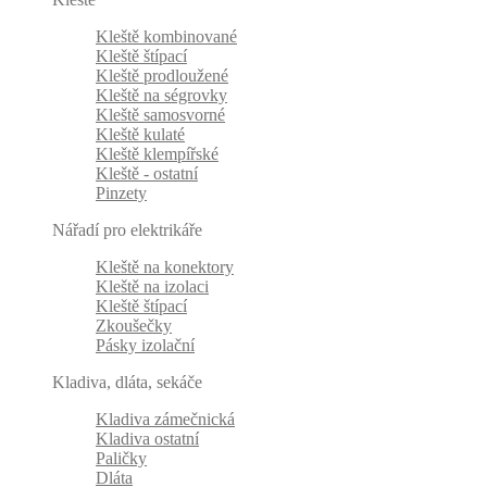
Kleště kombinované
Kleště štípací
Kleště prodloužené
Kleště na ségrovky
Kleště samosvorné
Kleště kulaté
Kleště klempířské
Kleště - ostatní
Pinzety
Nářadí pro elektrikáře
Kleště na konektory
Kleště na izolaci
Kleště štípací
Zkoušečky
Pásky izolační
Kladiva, dláta, sekáče
Kladiva zámečnická
Kladiva ostatní
Paličky
Dláta