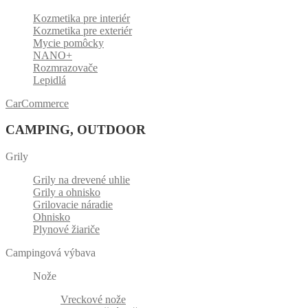
Kozmetika pre interiér
Kozmetika pre exteriér
Mycie pomôcky
NANO+
Rozmrazovače
Lepidlá
CarCommerce
CAMPING, OUTDOOR
Grily
Grily na drevené uhlie
Grily a ohnisko
Grilovacie náradie
Ohnisko
Plynové žiariče
Campingová výbava
Nože
Vreckové nože