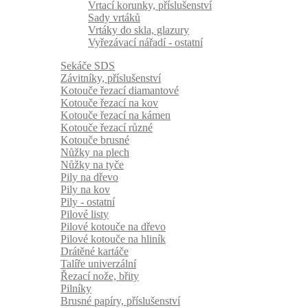
Vrtací korunky, příslušenství
Sady vrtáků
Vrtáky do skla, glazury
Vyřezávací nářadí - ostatní
Sekáče SDS
Závitníky, příslušenství
Kotouče řezací diamantové
Kotouče řezací na kov
Kotouče řezací na kámen
Kotouče řezací různé
Kotouče brusné
Nůžky na plech
Nůžky na tyče
Pily na dřevo
Pily na kov
Pily - ostatní
Pilové listy
Pilové kotouče na dřevo
Pilové kotouče na hliník
Drátěné kartáče
Talíře univerzální
Řezací nože, břity
Pilníky
Brusné papíry, příslušenství