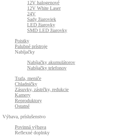
12V halogenové
12V White Laser
24V
Sady žiaroviek
LED žiarovky
SMD LED žiarovky
Poistky
Palubné prístroje
Nabíjačky
Nabíjačky akumulátorov
Nabíjačky telefonov
Trafa, meniče
Chladničky
Zásuvky, zástrčky, redukcie
Kamery
Reproduktory
Ostatné
Výbava, príslušenstvo
Povinná výbava
Reflexné doplnky