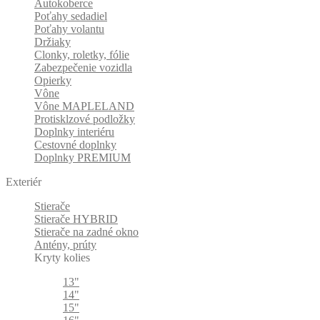
Autokoberce
Poťahy sedadiel
Poťahy volantu
Držiaky
Clonky, roletky, fólie
Zabezpečenie vozidla
Opierky
Vône
Vône MAPLELAND
Protisklzové podložky
Doplnky interiéru
Cestovné doplnky
Doplnky PREMIUM
Exteriér
Stierače
Stierače HYBRID
Stierače na zadné okno
Antény, prúty
Kryty kolies
13"
14"
15"