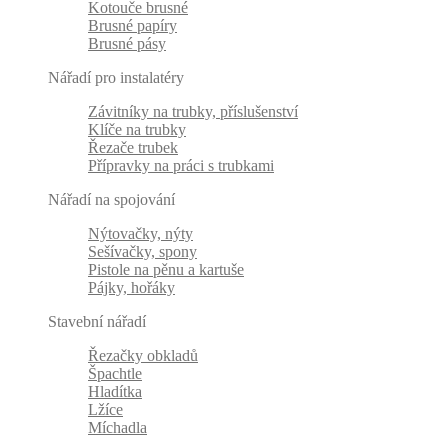
Kotouče brusné
Brusné papíry
Brusné pásy
Nářadí pro instalatéry
Závitníky na trubky, příslušenství
Klíče na trubky
Řezače trubek
Přípravky na práci s trubkami
Nářadí na spojování
Nýtovačky, nýty
Sešívačky, spony
Pistole na pěnu a kartuše
Pájky, hořáky
Stavební nářadí
Řezačky obkladů
Špachtle
Hladítka
Lžíce
Míchadla