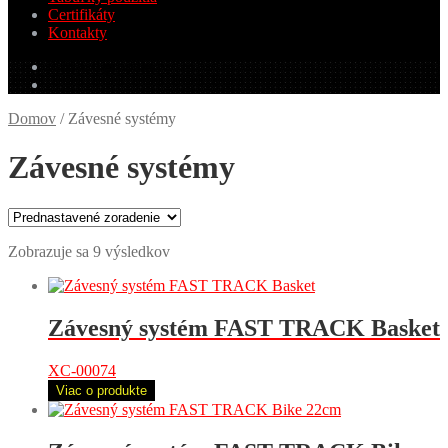
Certifikáty
Kontakty
0.00
€
0 produktov
Domov
/
Závesné systémy
Závesné systémy
Zobrazuje sa 9 výsledkov
Závesný systém FAST TRACK Basket
XC-00074
Viac o produkte