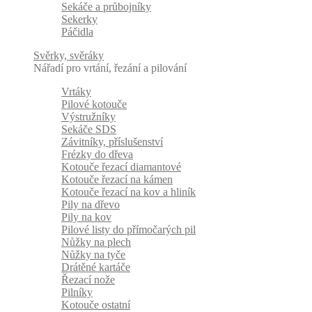
Sekáče a průbojníky
Sekerky
Páčidla
Svěrky, svěráky
Nářadí pro vrtání, řezání a pilování
Vrtáky
Pilové kotouče
Výstružníky
Sekáče SDS
Závitníky, příslušenství
Frézky do dřeva
Kotouče řezací diamantové
Kotouče řezací na kámen
Kotouče řezací na kov a hliník
Pily na dřevo
Pily na kov
Pilové listy do přímočarých pil
Nůžky na plech
Nůžky na tyče
Drátěné kartáče
Řezací nože
Pilníky
Kotouče ostatní