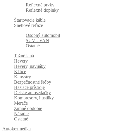
Reflexné prvky
Reflexné doplnky
Štartovacie káble
Snehové reťaze
Osobný automobil
SUV - VAN
Ostatné
Tažné laná
Hevery
Hevery, navijáky
Kľúče
Kanystry
Bezpečnostné šróby
Hasiace prístroje
Detské autosedačky
Kompresory, hustilky
Merače
Zimné obdobie
Náradie
Ostatné
Autokozmetika