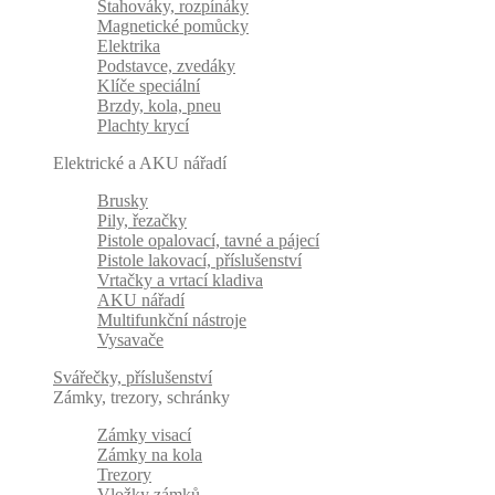
Stahováky, rozpínáky
Magnetické pomůcky
Elektrika
Podstavce, zvedáky
Klíče speciální
Brzdy, kola, pneu
Plachty krycí
Elektrické a AKU nářadí
Brusky
Pily, řezačky
Pistole opalovací, tavné a pájecí
Pistole lakovací, příslušenství
Vrtačky a vrtací kladiva
AKU nářadí
Multifunkční nástroje
Vysavače
Svářečky, příslušenství
Zámky, trezory, schránky
Zámky visací
Zámky na kola
Trezory
Vložky zámků