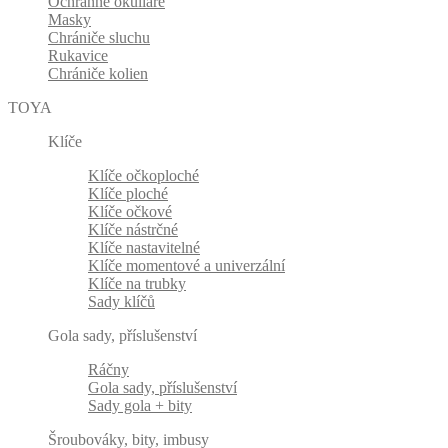
Ochranné okuliare
Masky
Chrániče sluchu
Rukavice
Chrániče kolien
TOYA
Klíče
Klíče očkoploché
Klíče ploché
Klíče očkové
Klíče nástrčné
Klíče nastavitelné
Klíče momentové a univerzální
Klíče na trubky
Sady klíčů
Gola sady, příslušenství
Ráčny
Gola sady, příslušenství
Sady gola + bity
Šroubováky, bity, imbusy