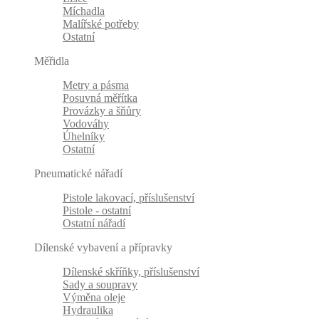
Míchadla
Malířské potřeby
Ostatní
Měřidla
Metry a pásma
Posuvná měřítka
Provázky a šňůry
Vodováhy
Úhelníky
Ostatní
Pneumatické nářadí
Pistole lakovací, příslušenství
Pistole - ostatní
Ostatní nářadí
Dílenské vybavení a přípravky
Dílenské skříňky, příslušenství
Sady a soupravy
Výměna oleje
Hydraulika