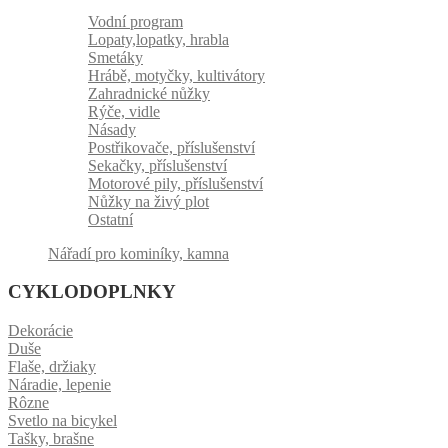
Vodní program
Lopaty,lopatky, hrabla
Smetáky
Hrábě, motyčky, kultivátory
Zahradnické nůžky
Rýče, vidle
Násady
Postřikovače, příslušenství
Sekačky, příslušenství
Motorové pily, příslušenství
Nůžky na živý plot
Ostatní
Nářadí pro kominíky, kamna
CYKLODOPLNKY
Dekorácie
Duše
Flaše, držiaky
Náradie, lepenie
Rôzne
Svetlo na bicykel
Tašky, brašne