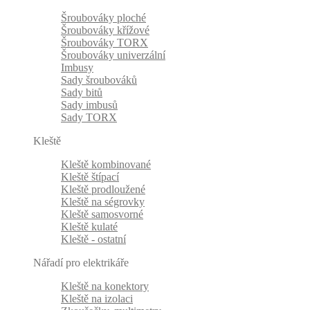
Šroubováky ploché
Šroubováky křížové
Šroubováky TORX
Šroubováky univerzální
Imbusy
Sady šroubováků
Sady bitů
Sady imbusů
Sady TORX
Kleště
Kleště kombinované
Kleště štípací
Kleště prodloužené
Kleště na ségrovky
Kleště samosvorné
Kleště kulaté
Kleště - ostatní
Nářadí pro elektrikáře
Kleště na konektory
Kleště na izolaci