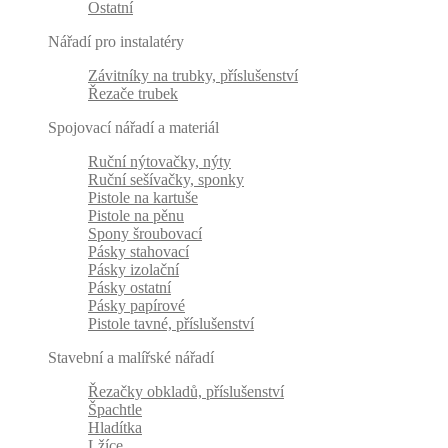
Ostatní
Nářadí pro instalatéry
Závitníky na trubky, příslušenství
Řezače trubek
Spojovací nářadí a materiál
Ruční nýtovačky, nýty
Ruční sešívačky, sponky
Pistole na kartuše
Pistole na pěnu
Spony šroubovací
Pásky stahovací
Pásky izolační
Pásky ostatní
Pásky papírové
Pistole tavné, příslušenství
Stavební a malířské nářadí
Řezačky obkladů, příslušenství
Špachtle
Hladítka
Lžíce