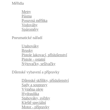
Měřidla
Metry
Pásma
Posuvná měřítka
Vodováhy
Spároměry
Pneumatické nářadí
Utahováky
Brusky
Pistole lakovací, příslušenství
Pistole - ostatní
Nýtovačky, sešívačky
Dílenské vybavení a přípravky
Dílenské skříňky, příslušenství
Sady a soupravy
Výměna oleje
Hydraulika
Stahováky, svěrky
Kleště speciální
Motor - přípravky