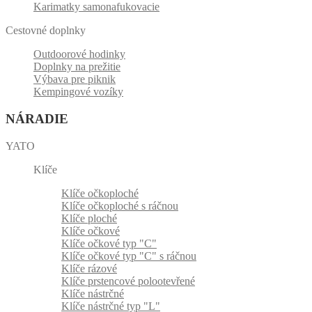
Karimatky samonafukovacie
Cestovné doplnky
Outdoorové hodinky
Doplnky na prežitie
Výbava pre piknik
Kempingové vozíky
NÁRADIE
YATO
Klíče
Klíče očkoploché
Klíče očkoploché s ráčnou
Klíče ploché
Klíče očkové
Klíče očkové typ "C"
Klíče očkové typ "C" s ráčnou
Klíče rázové
Klíče prstencové polootevřené
Klíče nástrčné
Klíče nástrčné typ "L"