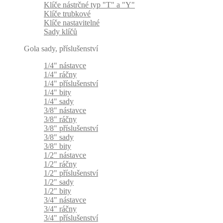
Klíče nástrčné typ "T" a "Y"
Klíče trubkové
Klíče nastavitelné
Sady klíčů
Gola sady, příslušenství
1/4" nástavce
1/4" ráčny
1/4" příslušenství
1/4" bity
1/4" sady
3/8" nástavce
3/8" ráčny
3/8" příslušenství
3/8" sady
3/8" bity
1/2" nástavce
1/2" ráčny
1/2" příslušenství
1/2" sady
1/2" bity
3/4" nástavce
3/4" ráčny
3/4" příslušenství