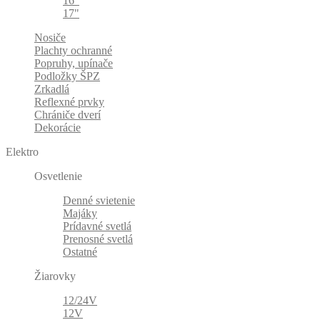
16"
17"
Nosiče
Plachty ochranné
Popruhy, upínače
Podložky ŠPZ
Zrkadlá
Reflexné prvky
Chrániče dverí
Dekorácie
Elektro
Osvetlenie
Denné svietenie
Majáky
Prídavné svetlá
Prenosné svetlá
Ostatné
Žiarovky
12/24V
12V