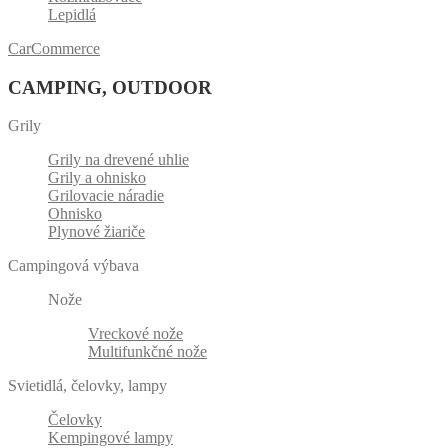
Lepidlá
CarCommerce
CAMPING, OUTDOOR
Grily
Grily na drevené uhlie
Grily a ohnisko
Grilovacie náradie
Ohnisko
Plynové žiariče
Campingová výbava
Nože
Vreckové nože
Multifunkčné nože
Svietidlá, čelovky, lampy
Čelovky
Kempingové lampy