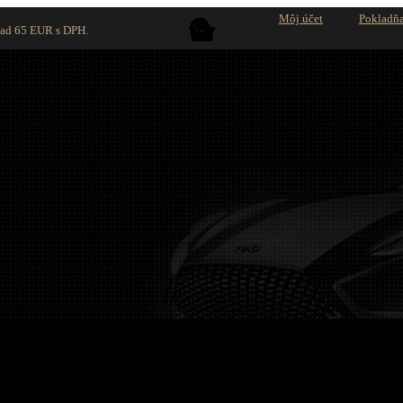
Môj účet
Pokladň
nad 65 EUR s DPH.