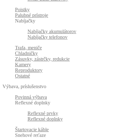
Poistky
Palubné prístroje
Nabíjačky
Nabíjačky akumulátorov
Nabíjačky telefonov
Trafa, meniče
Chladničky
Zásuvky, zástrčky, redukcie
Kamery
Reproduktory
Ostatné
Výbava, príslušenstvo
Povinná výbava
Reflexné doplnky
Reflexné prvky
Reflexné doplnky
Štartovacie káble
Snehové reťaze