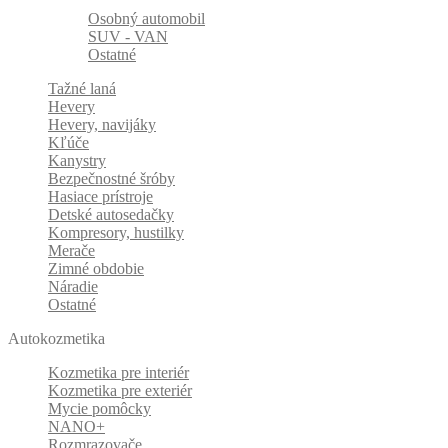
Osobný automobil
SUV - VAN
Ostatné
Tažné laná
Hevery
Hevery, navijáky
Kľúče
Kanystry
Bezpečnostné šróby
Hasiace prístroje
Detské autosedačky
Kompresory, hustilky
Merače
Zimné obdobie
Náradie
Ostatné
Autokozmetika
Kozmetika pre interiér
Kozmetika pre exteriér
Mycie pomôcky
NANO+
Rozmrazovače