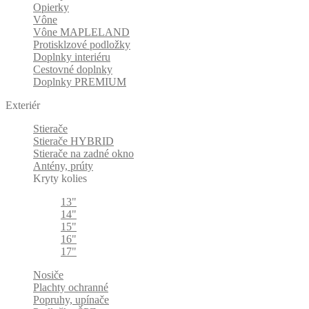
Opierky
Vône
Vône MAPLELAND
Protisklzové podložky
Doplnky interiéru
Cestovné doplnky
Doplnky PREMIUM
Exteriér
Stierače
Stierače HYBRID
Stierače na zadné okno
Antény, prúty
Kryty kolies
13"
14"
15"
16"
17"
Nosiče
Plachty ochranné
Popruhy, upínače