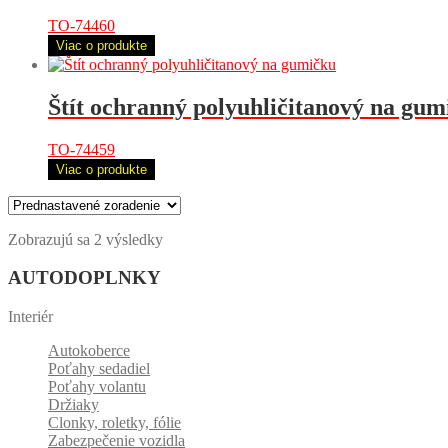
TO-74460
Viac o produkte
Štít ochranný polyuhličitanový na gum
TO-74459
Viac o produkte
Zobrazujú sa 2 výsledky
AUTODOPLNKY
Interiér
Autokoberce
Poťahy sedadiel
Poťahy volantu
Držiaky
Clonky, roletky, fólie
Zabezpečenie vozidla