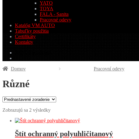
YATO
TOYA
FALA - Sanita
Pracovné odevy
Katalóg VM AUTO
Tabuľky použitia
Certifikáty
Kontakty
0.00
€
0 produktov
Domov
Pracovní odevy
Různé
Zobrazujú sa 2 výsledky
Štít ochranný polyuhličitanový