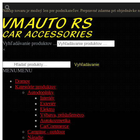
Nákup tovaru je možný len pre podnikateľov. Prepravné zdarma pri objednávke 
Preskočiť
Preskočiť
na
na
navigáciu
obsah
Vyhľadávanie produktov ...
×
Hľadať:
Vyhľadávanie
MENU
MENU
Domov
Kategórie produktov
Autodoplnky
Interiér
Exteriér
Elektro
Výbava, príslušenstvo
Autokozmetika
CarCommerce
Camping - outdoor
Náradie