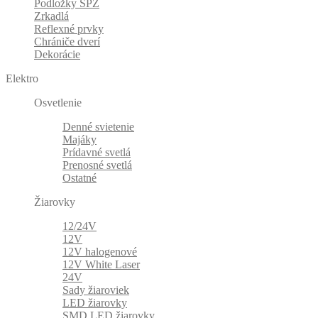
Podložky ŠPZ
Zrkadlá
Reflexné prvky
Chrániče dverí
Dekorácie
Elektro
Osvetlenie
Denné svietenie
Majáky
Prídavné svetlá
Prenosné svetlá
Ostatné
Žiarovky
12/24V
12V
12V halogenové
12V White Laser
24V
Sady žiaroviek
LED žiarovky
SMD LED žiarovky