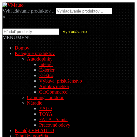
Preskočiť
Preskočiť
na
na
Vyhľadávanie produktov ...
navigáciu
obsah
×
Hľadať:
Vyhľadávanie
MENU
MENU
Domov
Kategórie produktov
Autodoplnky
Interiér
Exteriér
Elektro
Výbava, príslušenstvo
Autokozmetika
CarCommerce
Camping - outdoor
Náradie
YATO
TOYA
FALA - Sanita
Pracovné odevy
Katalóg VM AUTO
Tabuľky použitia