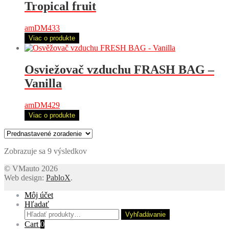
Tropical fruit
amDM433
Viac o produkte
Osviežovač vzduchu FRASH BAG –
Vanilla
amDM429
Viac o produkte
Zobrazuje sa 9 výsledkov
© VMauto 2026
Web design:
PabloX
.
Môj účet
Hľadať
Hľadať:
Vyhľadávanie
Cart
0