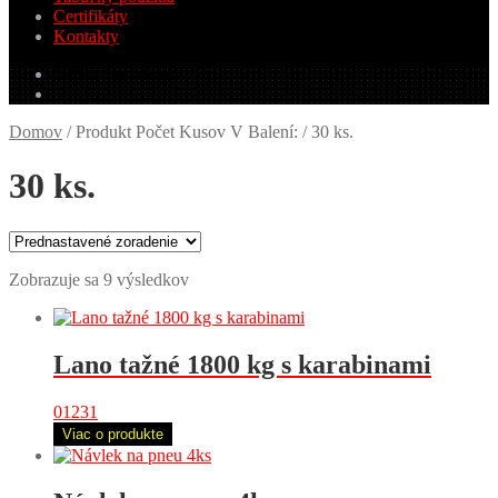
Certifikáty
Kontakty
0.00
€
0 produktov
Domov
/
Produkt Počet Kusov V Balení:
/
30 ks.
30 ks.
Zobrazuje sa 9 výsledkov
Lano tažné 1800 kg s karabinami
01231
Viac o produkte