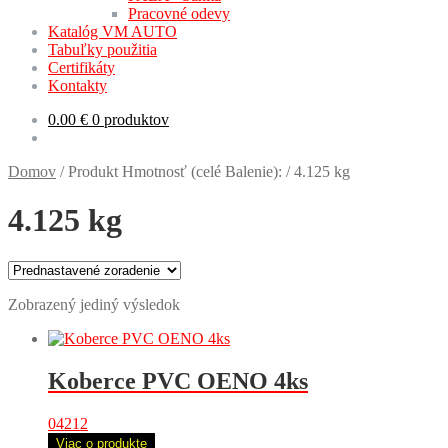
Pracovné odevy
Katalóg VM AUTO
Tabuľky použitia
Certifikáty
Kontakty
0.00
€
0 produktov
Domov
/
Produkt Hmotnosť (celé Balenie):
/
4.125 kg
4.125 kg
Zobrazený jediný výsledok
Koberce PVC OENO 4ks
04212
Viac o produkte