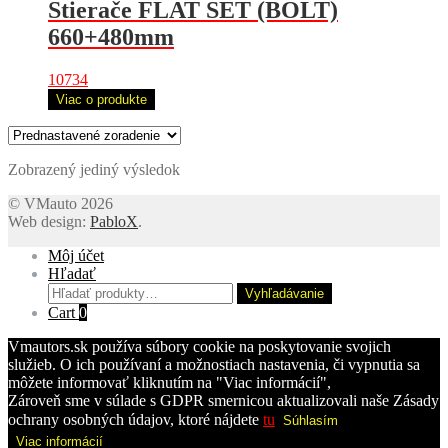
Stierače FLAT SET (BOLT)
660+480mm
10734
Viac o produkte
Zobrazený jediný výsledok
© VMauto 2026
Web design:
PabloX
.
Môj účet
Hľadať
Hľadať:
Vyhľadávanie
Cart
0
Vmautors.sk používa súbory cookie na poskytovanie svojich
služieb. O ich používaní a možnostiach nastavenia, či vypnutia sa
môžete informovať kliknutím na "Viac informácií",
Zároveň sme v súlade s GDPR smernicou aktualizovali naše Zásady
ochrany osobných údajov, ktoré nájdete
tu
Súhlasím
Viac informácií