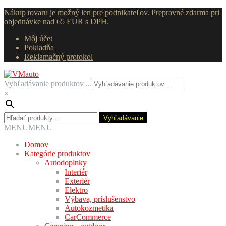
Nákup tovaru je možný len pre podnikateľov. Prepravné zdarma pri
objednávke nad 65 EUR s DPH.
Môj účet
Pokladňa
Reklamačný protokol
Preskočiť
Preskočiť
na
na
Vyhľadávanie produktov ...
navigáciu
obsah
×
Hľadať:
Vyhľadávanie
MENU
MENU
Domov
Kategórie produktov
Autodoplnky
Interiér
Exteriér
Elektro
Výbava, príslušenstvo
Autokozmetika
CarCommerce