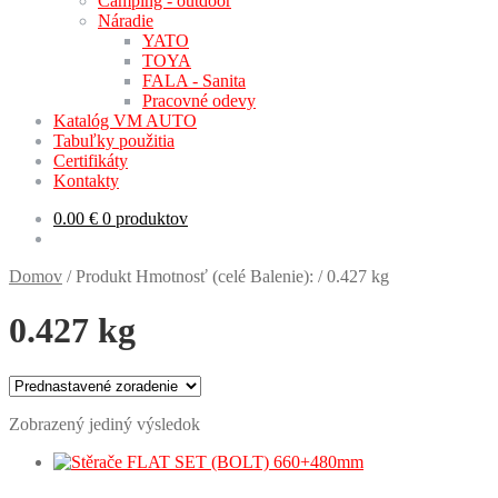
Camping - outdoor
Náradie
YATO
TOYA
FALA - Sanita
Pracovné odevy
Katalóg VM AUTO
Tabuľky použitia
Certifikáty
Kontakty
0.00
€
0 produktov
Domov
/
Produkt Hmotnosť (celé Balenie):
/
0.427 kg
0.427 kg
Zobrazený jediný výsledok