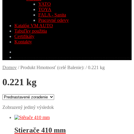
YATO
TOYA
FALA - Sanita
Pracovné odevy
Katalóg VM AUTO
Tabuľky použitia
Certifikáty
Kontakty
0.00
€
0 produktov
Domov
/
Produkt Hmotnosť (celé Balenie):
/
0.221 kg
0.221 kg
Zobrazený jediný výsledok
Stierače 410 mm