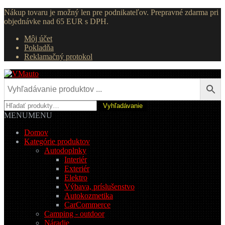
Nákup tovaru je možný len pre podnikateľov. Prepravné zdarma pri
objednávke nad 65 EUR s DPH.
Môj účet
Pokladňa
Reklamačný protokol
Preskočiť
Preskočiť
na
na
navigáciu
obsah
Hľadať:
Vyhľadávanie
MENU
MENU
Domov
Kategórie produktov
Autodoplnky
Interiér
Exteriér
Elektro
Výbava, príslušenstvo
Autokozmetika
CarCommerce
Camping - outdoor
Náradie