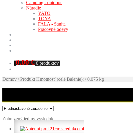
Camping - outdoor
Náradie
YATO
TOYA
FALA - Sanita
Pracovné odevy
Katalóg VM AUTO
Tabuľky použitia
Certifikáty
Kontakty
0.00
€
0 produktov
Domov
/
Produkt Hmotnosť (celé Balenie):
/
0.075 kg
Zobrazený jediný výsledok