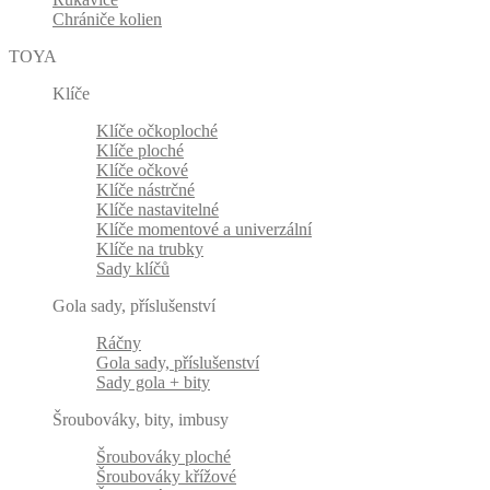
Chrániče kolien
TOYA
Klíče
Klíče očkoploché
Klíče ploché
Klíče očkové
Klíče nástrčné
Klíče nastavitelné
Klíče momentové a univerzální
Klíče na trubky
Sady klíčů
Gola sady, příslušenství
Ráčny
Gola sady, příslušenství
Sady gola + bity
Šroubováky, bity, imbusy
Šroubováky ploché
Šroubováky křížové