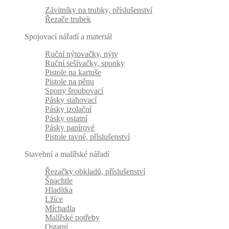
Závitníky na trubky, příslušenství
Řezače trubek
Spojovací nářadí a materiál
Ruční nýtovačky, nýty
Ruční sešívačky, sponky
Pistole na kartuše
Pistole na pěnu
Spony šroubovací
Pásky stahovací
Pásky izolační
Pásky ostatní
Pásky papírové
Pistole tavné, příslušenství
Stavební a malířské nářadí
Řezačky obkladů, příslušenství
Špachtle
Hladítka
Lžíce
Míchadla
Malířské potřeby
Ostatní