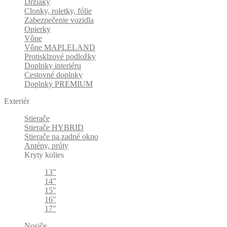
Držiaky
Clonky, roletky, fólie
Zabezpečenie vozidla
Opierky
Vône
Vône MAPLELAND
Protisklzové podložky
Doplnky interiéru
Cestovné doplnky
Doplnky PREMIUM
Exteriér
Stierače
Stierače HYBRID
Stierače na zadné okno
Antény, prúty
Kryty kolies
13"
14"
15"
16"
17"
Nosiče