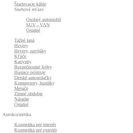
Štartovacie káble
Snehové reťaze
Osobný automobil
SUV - VAN
Ostatné
Tažné laná
Hevery
Hevery, navijáky
Kľúče
Kanystry
Bezpečnostné šróby
Hasiace prístroje
Detské autosedačky
Kompresory, hustilky
Merače
Zimné obdobie
Náradie
Ostatné
Autokozmetika
Kozmetika pre interiér
Kozmetika pre exteriér