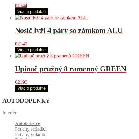
01544
Viac o produkte
Nosič lyží 4 páry so zámkom ALU
02140
Viac o produkte
Upínač pružný 8 ramenný GREEN
02190
Viac o produkte
AUTODOPLNKY
Interiér
Autokoberce
Poťahy sedadiel
Poťahy volantu