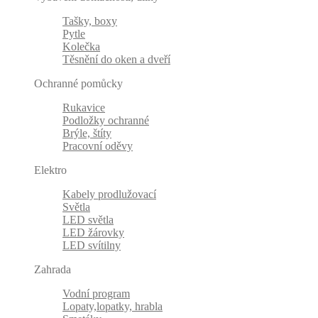
Tašky, boxy
Pytle
Kolečka
Těsnění do oken a dveří
Ochranné pomůcky
Rukavice
Podložky ochranné
Brýle, štíty
Pracovní oděvy
Elektro
Kabely prodlužovací
Světla
LED světla
LED žárovky
LED svítilny
Zahrada
Vodní program
Lopaty,lopatky, hrabla