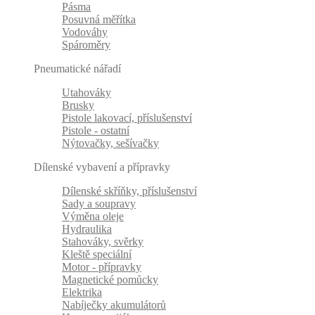
Pásma
Posuvná měřítka
Vodováhy
Spároměry
Pneumatické nářadí
Utahováky
Brusky
Pistole lakovací, příslušenství
Pistole - ostatní
Nýtovačky, sešívačky
Dílenské vybavení a přípravky
Dílenské skříňky, příslušenství
Sady a soupravy
Výměna oleje
Hydraulika
Stahováky, svěrky
Kleště speciální
Motor - přípravky
Magnetické pomůcky
Elektrika
Nabíječky akumulátorů