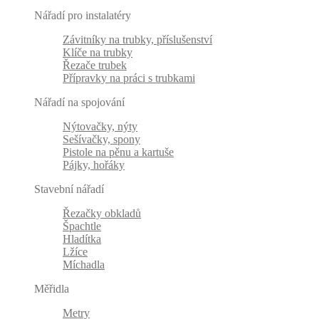
Nářadí pro instalatéry
Závitníky na trubky, příslušenství
Klíče na trubky
Řezače trubek
Přípravky na práci s trubkami
Nářadí na spojování
Nýtovačky, nýty
Sešívačky, spony
Pistole na pěnu a kartuše
Pájky, hořáky
Stavební nářadí
Řezačky obkladů
Špachtle
Hladítka
Lžíce
Míchadla
Měřidla
Metry