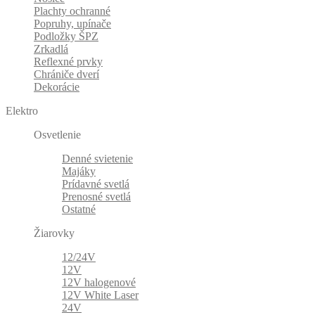
Plachty ochranné
Popruhy, upínače
Podložky ŠPZ
Zrkadlá
Reflexné prvky
Chrániče dverí
Dekorácie
Elektro
Osvetlenie
Denné svietenie
Majáky
Prídavné svetlá
Prenosné svetlá
Ostatné
Žiarovky
12/24V
12V
12V halogenové
12V White Laser
24V