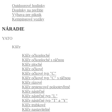
Outdoorové hodinky
Doplnky na prežitie
Výbava pre piknik
Kempingové vozíky
NÁRADIE
YATO
Klíče
Klíče očkoploché
Klíče očkoploché s ráčnou
Klíče ploché
Klíče očkové
Klíče očkové typ "C"
Klíče očkové typ "C" s ráčnou
Klíče rázové
Klíče prstencové polootevřené
Klíče nástrčné
Klíče nástrčné typ "L"
Klíče nástrčné typ "T" a "Y"
Klíče trubkové
Klíče nastavitelné