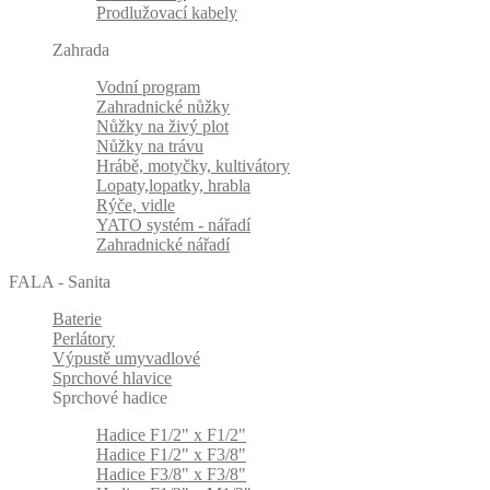
Prodlužovací kabely
Zahrada
Vodní program
Zahradnické nůžky
Nůžky na živý plot
Nůžky na trávu
Hrábě, motyčky, kultivátory
Lopaty,lopatky, hrabla
Rýče, vidle
YATO systém - nářadí
Zahradnické nářadí
FALA - Sanita
Baterie
Perlátory
Výpustě umyvadlové
Sprchové hlavice
Sprchové hadice
Hadice F1/2" x F1/2"
Hadice F1/2" x F3/8"
Hadice F3/8" x F3/8"