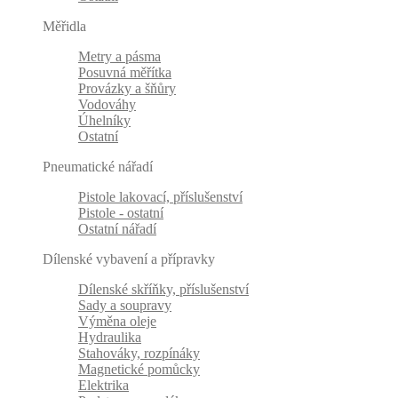
Měřidla
Metry a pásma
Posuvná měřítka
Provázky a šňůry
Vodováhy
Úhelníky
Ostatní
Pneumatické nářadí
Pistole lakovací, příslušenství
Pistole - ostatní
Ostatní nářadí
Dílenské vybavení a přípravky
Dílenské skříňky, příslušenství
Sady a soupravy
Výměna oleje
Hydraulika
Stahováky, rozpínáky
Magnetické pomůcky
Elektrika