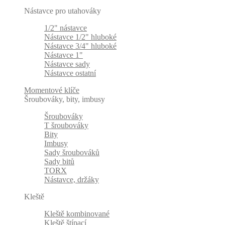
Nástavce pro utahováky
1/2" nástavce
Nástavce 1/2" hluboké
Nástavce 3/4" hluboké
Nástavce 1"
Nástavce sady
Nástavce ostatní
Momentové klíče
Šroubováky, bity, imbusy
Šroubováky
T šroubováky
Bity
Imbusy
Sady šroubováků
Sady bitů
TORX
Nástavce, držáky
Kleště
Kleště kombinované
Kleště štípací