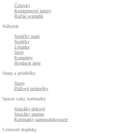
Čelovky
Kempingové lampy
Ručné svietidlá
Nábytok
Stoličky malé
Stoličky
Lehátka
Stoly
Komplety
Hojdacie siete
Stany a prístřešky
Stany
Plážové prístrešky
Spacie vaky, karimatky
Spacáky dekové
Spacáky mumie
Karimatky samonafukovacie
Cestovné doplnky