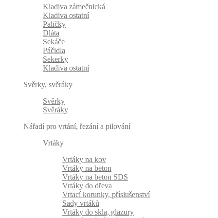
Kladiva zámečnická
Kladiva ostatní
Paličky
Dláta
Sekáče
Páčidla
Sekerky
Kladiva ostatní
Svěrky, svěráky
Svěrky
Svěráky
Nářadí pro vrtání, řezání a pilování
Vrtáky
Vrtáky na kov
Vrtáky na beton
Vrtáky na beton SDS
Vrtáky do dřeva
Vrtací korunky, příslušenství
Sady vrtáků
Vrtáky do skla, glazury