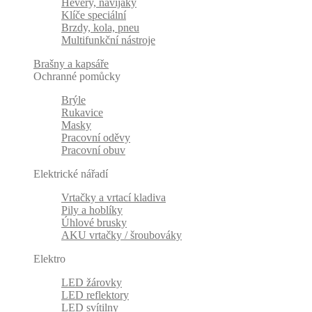
Hevery, navijáky
Klíče speciální
Brzdy, kola, pneu
Multifunkční nástroje
Brašny a kapsáře
Ochranné pomůcky
Brýle
Rukavice
Masky
Pracovní oděvy
Pracovní obuv
Elektrické nářadí
Vrtačky a vrtací kladiva
Pily a hoblíky
Úhlové brusky
AKU vrtačky / šroubováky
Elektro
LED žárovky
LED reflektory
LED svítilny