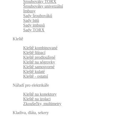
Šroubováky TORX
Šroubováky univerzální
Imbusy
Sady šroubováků
Sady bitů
Sady imbusů
Sady TORX
Kleště
Kleště kombinované
Kleště štípací
Kleště prodloužené
Kleště na ségrovky
Kleště samosvorné
Kleště kulaté
Kleště - ostatní
Nářadí pro elektrikáře
Kleště na konektory
Kleště na izolaci
Zkoušečky, multimetry
Kladiva, dláta, sekery