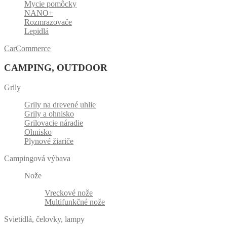
Mycie pomôcky
NANO+
Rozmrazovače
Lepidlá
CarCommerce
CAMPING, OUTDOOR
Grily
Grily na drevené uhlie
Grily a ohnisko
Grilovacie náradie
Ohnisko
Plynové žiariče
Campingová výbava
Nože
Vreckové nože
Multifunkčné nože
Svietidlá, čelovky, lampy