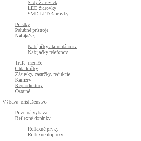
Sady žiaroviek
LED žiarovky
SMD LED žiarovky
Poistky
Palubné prístroje
Nabíjačky
Nabíjačky akumulátorov
Nabíjačky telefonov
Trafa, meniče
Chladničky
Zásuvky, zástrčky, redukcie
Kamery
Reproduktory
Ostatné
Výbava, príslušenstvo
Povinná výbava
Reflexné doplnky
Reflexné prvky
Reflexné doplnky