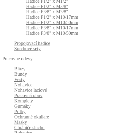
Hadice F1/2" x M1/2"
Hadice F1/2" x M3/8"
Hadice F3/8" x M3/8"
Hadice F1/2" x M10/17mm
Hadice F1/2" x M10/50mm
Hadice F3/8" x M10/17mm
Hadice F3/8" x M10/50mm
Propojovací hadice
Sprchové sety
Pracovné odevy
Blúzy
Bundy
Vesty
Nohavice
Nohavice laclové
Pracovná obuv
Komplety
Gumáky
Prilby
Ochranné okuliare
Masky
Chrániče sluchu
Rukavice