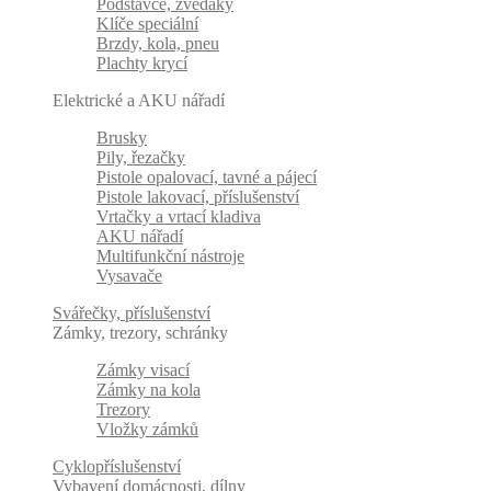
Podstavce, zvedáky
Klíče speciální
Brzdy, kola, pneu
Plachty krycí
Elektrické a AKU nářadí
Brusky
Pily, řezačky
Pistole opalovací, tavné a pájecí
Pistole lakovací, příslušenství
Vrtačky a vrtací kladiva
AKU nářadí
Multifunkční nástroje
Vysavače
Svářečky, příslušenství
Zámky, trezory, schránky
Zámky visací
Zámky na kola
Trezory
Vložky zámků
Cyklopříslušenství
Vybavení domácnosti, dílny