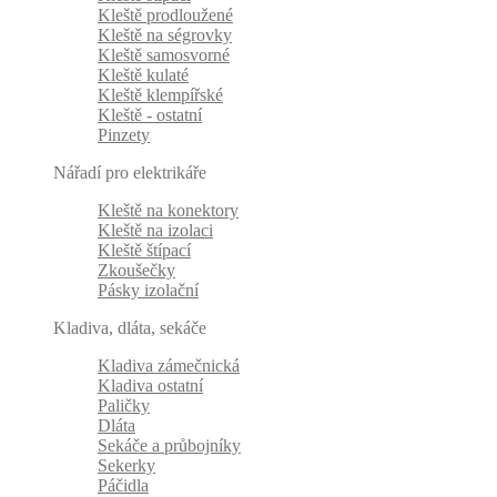
Kleště prodloužené
Kleště na ségrovky
Kleště samosvorné
Kleště kulaté
Kleště klempířské
Kleště - ostatní
Pinzety
Nářadí pro elektrikáře
Kleště na konektory
Kleště na izolaci
Kleště štípací
Zkoušečky
Pásky izolační
Kladiva, dláta, sekáče
Kladiva zámečnická
Kladiva ostatní
Paličky
Dláta
Sekáče a průbojníky
Sekerky
Páčidla