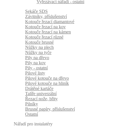
Vyřezávací nářadí - ostatní
Sekáče SDS
Závitníky, příslušenství
Kotouče řezací diamantové
Kotouče řezací na kov
Kotouče řezací na kámen
Kotouče řezací různé
Kotouče brusné
Nůžky na plech
Nůžky na tyče
Pily na dřevo
Pily na kov
Pily - ostatní
Pilové listy
Pilové kotouče na dřevo
Pilové kotouče na hliník
Drátěné kartáče
Talíře univerzální
Řezací nože, břity
Pilníky
Brusné papíry, příslušenství
Ostatní
Nářadí pro instalatéry