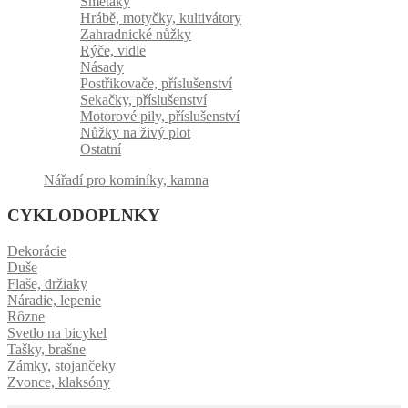
Smetáky
Hrábě, motyčky, kultivátory
Zahradnické nůžky
Rýče, vidle
Násady
Postřikovače, příslušenství
Sekačky, příslušenství
Motorové pily, příslušenství
Nůžky na živý plot
Ostatní
Nářadí pro kominíky, kamna
CYKLODOPLNKY
Dekorácie
Duše
Flaše, držiaky
Náradie, lepenie
Rôzne
Svetlo na bicykel
Tašky, brašne
Zámky, stojančeky
Zvonce, klaksóny