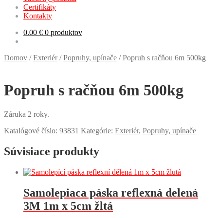
Certifikáty
Kontakty
0.00
€
0 produktov
Domov
/
Exteriér
/
Popruhy, upínače
/
Popruh s račňou 6m 500kg
Popruh s račňou 6m 500kg
Záruka 2 roky.
Katalógové číslo:
93831
Kategórie:
Exteriér
,
Popruhy, upínače
Súvisiace produkty
Samolepiaca páska reflexná delená
3M 1m x 5cm žltá