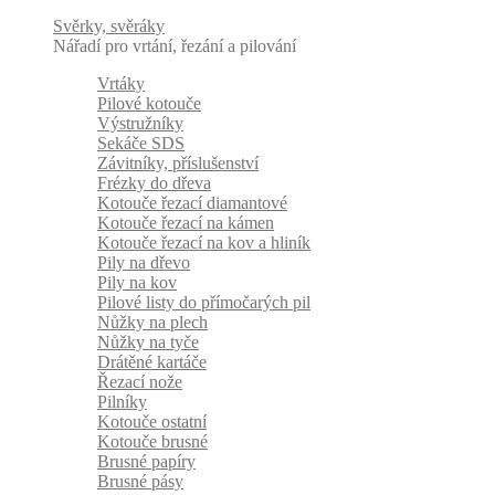
Svěrky, svěráky
Nářadí pro vrtání, řezání a pilování
Vrtáky
Pilové kotouče
Výstružníky
Sekáče SDS
Závitníky, příslušenství
Frézky do dřeva
Kotouče řezací diamantové
Kotouče řezací na kámen
Kotouče řezací na kov a hliník
Pily na dřevo
Pily na kov
Pilové listy do přímočarých pil
Nůžky na plech
Nůžky na tyče
Drátěné kartáče
Řezací nože
Pilníky
Kotouče ostatní
Kotouče brusné
Brusné papíry
Brusné pásy