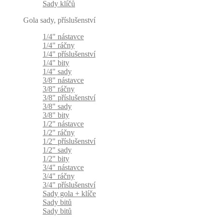
Sady klíčů
Gola sady, příslušenství
1/4" nástavce
1/4" ráčny
1/4" příslušenství
1/4" bity
1/4" sady
3/8" nástavce
3/8" ráčny
3/8" příslušenství
3/8" sady
3/8" bity
1/2" nástavce
1/2" ráčny
1/2" příslušenství
1/2" sady
1/2" bity
3/4" nástavce
3/4" ráčny
3/4" příslušenství
Sady gola + klíče
Sady bitů
Sady bitů