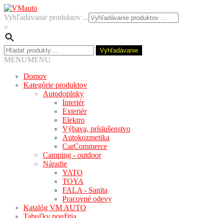
Preskočiť
Preskočiť
na
na
Vyhľadávanie produktov ...
navigáciu
obsah
×
Hľadať:
Vyhľadávanie
MENU
MENU
Domov
Kategórie produktov
Autodoplnky
Interiér
Exteriér
Elektro
Výbava, príslušenstvo
Autokozmetika
CarCommerce
Camping - outdoor
Náradie
YATO
TOYA
FALA - Sanita
Pracovné odevy
Katalóg VM AUTO
Tabuľky použitia