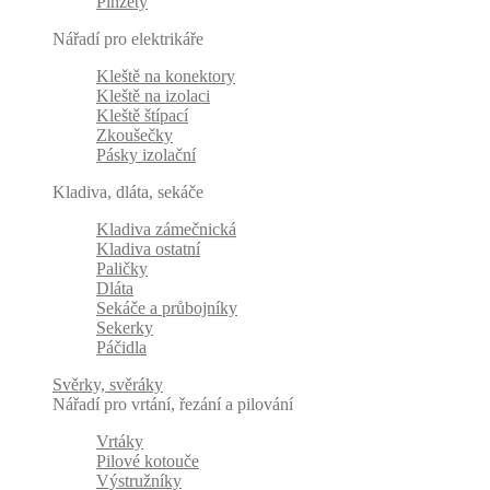
Pinzety
Nářadí pro elektrikáře
Kleště na konektory
Kleště na izolaci
Kleště štípací
Zkoušečky
Pásky izolační
Kladiva, dláta, sekáče
Kladiva zámečnická
Kladiva ostatní
Paličky
Dláta
Sekáče a průbojníky
Sekerky
Páčidla
Svěrky, svěráky
Nářadí pro vrtání, řezání a pilování
Vrtáky
Pilové kotouče
Výstružníky