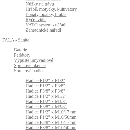
Nůžky na trávu
Hrábě, motyčky, kultivátory
Lopaty,lopatky, hrabla
Rýče, vidle
YATO systém - nářadí
Zahradnické nářadí
FALA - Sanita
Baterie
Perlátory
Výpustě umyvadlové
Sprchové hlavice
Sprchové hadice
Hadice F1/2" x F1/2"
Hadice F1/2" x F3/8"
Hadice F3/8" x F3/8"
Hadice F1/2" x M1/2"
Hadice F1/2" x M3/8"
Hadice F3/8" x M3/8"
Hadice F1/2" x M10/17mm
Hadice F1/2" x M10/50mm
Hadice F3/8" x M10/17mm
Hadice F3/8" x M10/50mm