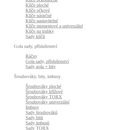
Klíče ploché
Klíče očkové
Klíče nástrčné
Klíče nastavitelné
Klíče momentové a univerzální
Klíče na trubky
Sady klíčů
Gola sady, příslušenství
Ráčny
Gola sady, příslušenství
Sady gola + bity
Šroubováky, bity, imbusy
Šroubováky ploché
Šroubováky křížové
Šroubováky TORX
Šroubováky univerzální
Imbusy
Sady šroubováků
Sady bitů
Sady imbusů
Sady TORX