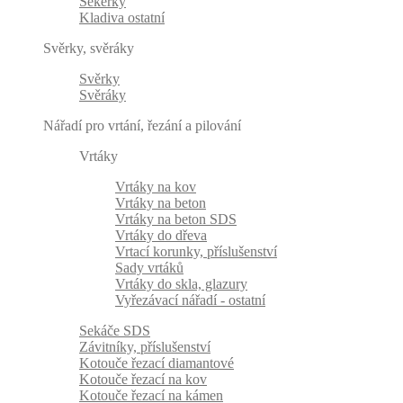
Sekerky
Kladiva ostatní
Svěrky, svěráky
Svěrky
Svěráky
Nářadí pro vrtání, řezání a pilování
Vrtáky
Vrtáky na kov
Vrtáky na beton
Vrtáky na beton SDS
Vrtáky do dřeva
Vrtací korunky, příslušenství
Sady vrtáků
Vrtáky do skla, glazury
Vyřezávací nářadí - ostatní
Sekáče SDS
Závitníky, příslušenství
Kotouče řezací diamantové
Kotouče řezací na kov
Kotouče řezací na kámen