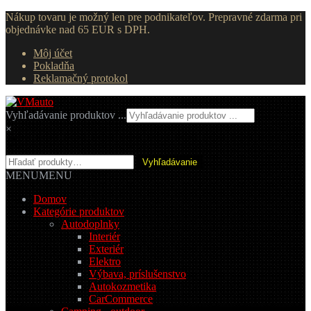
Nákup tovaru je možný len pre podnikateľov. Prepravné zdarma pri
objednávke nad 65 EUR s DPH.
Môj účet
Pokladňa
Reklamačný protokol
Preskočiť
Preskočiť
na
na
Vyhľadávanie produktov ...
navigáciu
obsah
×
Hľadať:
Vyhľadávanie
MENU
MENU
Domov
Kategórie produktov
Autodoplnky
Interiér
Exteriér
Elektro
Výbava, príslušenstvo
Autokozmetika
CarCommerce