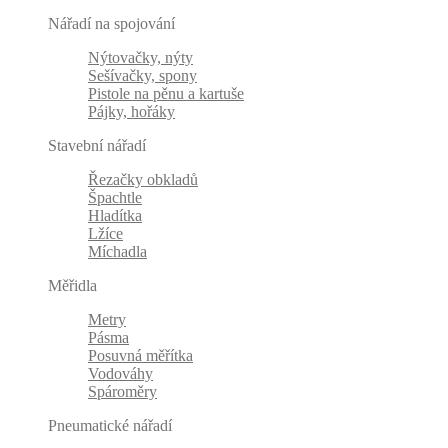
Nářadí na spojování
Nýtovačky, nýty
Sešívačky, spony
Pistole na pěnu a kartuše
Pájky, hořáky
Stavební nářadí
Řezačky obkladů
Špachtle
Hladítka
Lžíce
Míchadla
Měřidla
Metry
Pásma
Posuvná měřítka
Vodováhy
Spároměry
Pneumatické nářadí