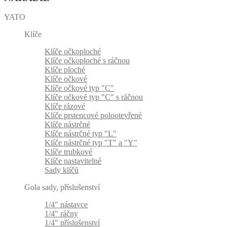
YATO
Klíče
Klíče očkoploché
Klíče očkoploché s ráčnou
Klíče ploché
Klíče očkové
Klíče očkové typ "C"
Klíče očkové typ "C" s ráčnou
Klíče rázové
Klíče prstencové polootevřené
Klíče nástrčné
Klíče nástrčné typ "L"
Klíče nástrčné typ "T" a "Y"
Klíče trubkové
Klíče nastavitelné
Sady klíčů
Gola sady, příslušenství
1/4" nástavce
1/4" ráčny
1/4" příslušenství