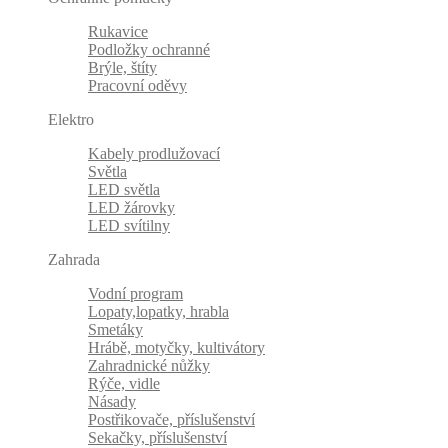
Rukavice
Podložky ochranné
Brýle, štíty
Pracovní oděvy
Elektro
Kabely prodlužovací
Světla
LED světla
LED žárovky
LED svítilny
Zahrada
Vodní program
Lopaty,lopatky, hrabla
Smetáky
Hrábě, motyčky, kultivátory
Zahradnické nůžky
Rýče, vidle
Násady
Postřikovače, příslušenství
Sekačky, příslušenství