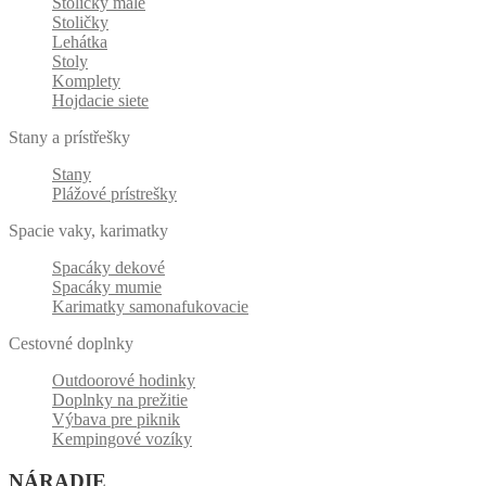
Stoličky malé
Stoličky
Lehátka
Stoly
Komplety
Hojdacie siete
Stany a prístřešky
Stany
Plážové prístrešky
Spacie vaky, karimatky
Spacáky dekové
Spacáky mumie
Karimatky samonafukovacie
Cestovné doplnky
Outdoorové hodinky
Doplnky na prežitie
Výbava pre piknik
Kempingové vozíky
NÁRADIE