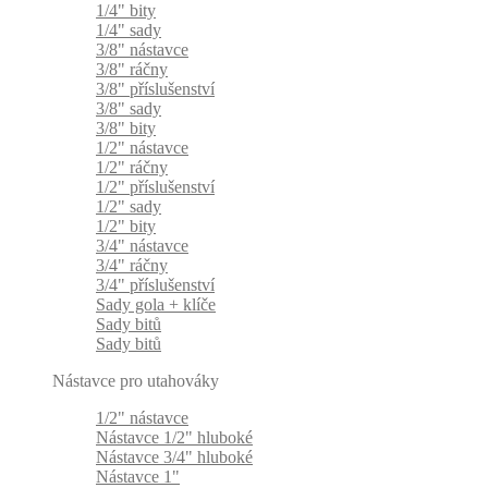
1/4" bity
1/4" sady
3/8" nástavce
3/8" ráčny
3/8" příslušenství
3/8" sady
3/8" bity
1/2" nástavce
1/2" ráčny
1/2" příslušenství
1/2" sady
1/2" bity
3/4" nástavce
3/4" ráčny
3/4" příslušenství
Sady gola + klíče
Sady bitů
Sady bitů
Nástavce pro utahováky
1/2" nástavce
Nástavce 1/2" hluboké
Nástavce 3/4" hluboké
Nástavce 1"