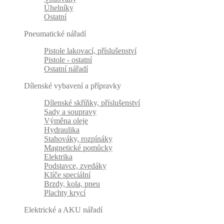
Úhelníky
Ostatní
Pneumatické nářadí
Pistole lakovací, příslušenství
Pistole - ostatní
Ostatní nářadí
Dílenské vybavení a přípravky
Dílenské skříňky, příslušenství
Sady a soupravy
Výměna oleje
Hydraulika
Stahováky, rozpínáky
Magnetické pomůcky
Elektrika
Podstavce, zvedáky
Klíče speciální
Brzdy, kola, pneu
Plachty krycí
Elektrické a AKU nářadí