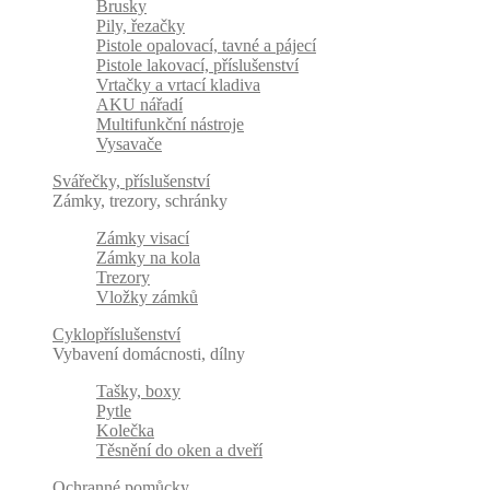
Brusky
Pily, řezačky
Pistole opalovací, tavné a pájecí
Pistole lakovací, příslušenství
Vrtačky a vrtací kladiva
AKU nářadí
Multifunkční nástroje
Vysavače
Svářečky, příslušenství
Zámky, trezory, schránky
Zámky visací
Zámky na kola
Trezory
Vložky zámků
Cyklopříslušenství
Vybavení domácnosti, dílny
Tašky, boxy
Pytle
Kolečka
Těsnění do oken a dveří
Ochranné pomůcky