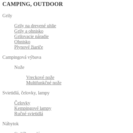
CAMPING, OUTDOOR
Grily
Grily na drevené uhlie
Grily a ohnisko
Grilovacie náradie
Ohnisko
Plynové žiariče
Campingová výbava
Nože
Vreckové nože
Multifunkčné nože
Svietidlá, čelovky, lampy
Čelovky
Kempingové lampy
Ručné svietidlá
Nábytok