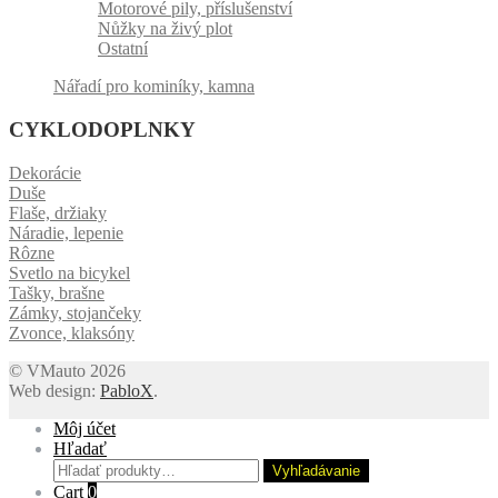
Motorové pily, příslušenství
Nůžky na živý plot
Ostatní
Nářadí pro kominíky, kamna
CYKLODOPLNKY
Dekorácie
Duše
Flaše, držiaky
Náradie, lepenie
Rôzne
Svetlo na bicykel
Tašky, brašne
Zámky, stojančeky
Zvonce, klaksóny
© VMauto 2026
Web design:
PabloX
.
Môj účet
Hľadať
Hľadať:
Vyhľadávanie
Cart
0