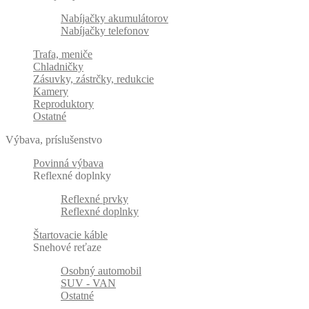
Nabíjačky akumulátorov
Nabíjačky telefonov
Trafa, meniče
Chladničky
Zásuvky, zástrčky, redukcie
Kamery
Reproduktory
Ostatné
Výbava, príslušenstvo
Povinná výbava
Reflexné doplnky
Reflexné prvky
Reflexné doplnky
Štartovacie káble
Snehové reťaze
Osobný automobil
SUV - VAN
Ostatné