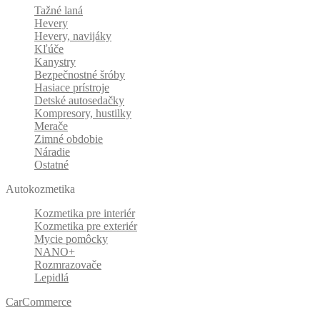
Tažné laná
Hevery
Hevery, navijáky
Kľúče
Kanystry
Bezpečnostné šróby
Hasiace prístroje
Detské autosedačky
Kompresory, hustilky
Merače
Zimné obdobie
Náradie
Ostatné
Autokozmetika
Kozmetika pre interiér
Kozmetika pre exteriér
Mycie pomôcky
NANO+
Rozmrazovače
Lepidlá
CarCommerce