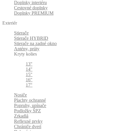
Doplnky interiéru
Cestovné doplnky
Doplnky PREMIUM
Exteriér
Stierače
Stierače HYBRID
Stierače na zadné okno
Antény, prúty
Kryty kolies
13"
14"
15"
16"
17"
Nosiče
Plachty ochranné
Popruhy, upínače
Podložky ŠPZ
Zrkadlá
Reflexné prvky
Chrániče dverí