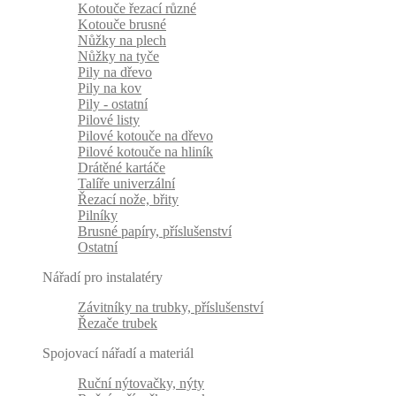
Kotouče řezací různé
Kotouče brusné
Nůžky na plech
Nůžky na tyče
Pily na dřevo
Pily na kov
Pily - ostatní
Pilové listy
Pilové kotouče na dřevo
Pilové kotouče na hliník
Drátěné kartáče
Talíře univerzální
Řezací nože, břity
Pilníky
Brusné papíry, příslušenství
Ostatní
Nářadí pro instalatéry
Závitníky na trubky, příslušenství
Řezače trubek
Spojovací nářadí a materiál
Ruční nýtovačky, nýty