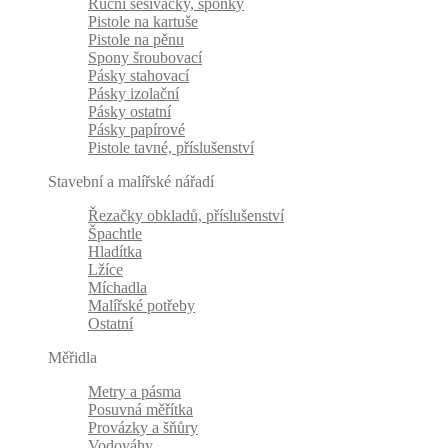
Ruční sešívačky, sponky
Pistole na kartuše
Pistole na pěnu
Spony šroubovací
Pásky stahovací
Pásky izolační
Pásky ostatní
Pásky papírové
Pistole tavné, příslušenství
Stavební a malířské nářadí
Řezačky obkladů, příslušenství
Špachtle
Hladítka
Lžíce
Míchadla
Malířské potřeby
Ostatní
Měřidla
Metry a pásma
Posuvná měřítka
Provázky a šňůry
Vodováhy