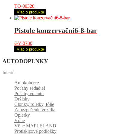
TO-00320
Viac o produkte
Pistole konzervační6-8-bar
GV-0730
Viac o produkte
AUTODOPLNKY
Interiér
Autokoberce
Poťahy sedadiel
Poťahy volantu
Držiaky
Clonky, roletky, fólie
Zabezpečenie vozidla
Opierky
Vône
Vône MAPLELAND
Protisklzové podložky