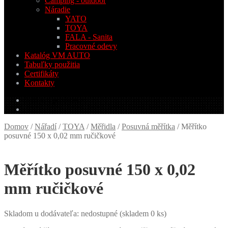
Camping - outdoor
Náradie
YATO
TOYA
FALA - Sanita
Pracovné odevy
Katalóg VM AUTO
Tabuľky použitia
Certifikáty
Kontakty
0.00
€
0 produktov
Domov
/
Nářadí
/
TOYA
/
Měřidla
/
Posuvná měřítka
/
Měřítko
posuvné 150 x 0,02 mm ručičkové
Měřítko posuvné 150 x 0,02
mm ručičkové
Skladom u dodávateľa: nedostupné (skladem 0 ks)