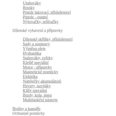
Utahováky
Brusky
Pistole lakovací, příslušenství
Pistole - ostatní
Nýtovačky, sešívačky
Dílenské vybavení a přípravky
Dílenské skříňky, příslušenství
Sady a soupravy
Výměna oleje
Hydraulika
Stahováky, svěrky
Kleště speciální
Motor - přípravky
Magnetické pomůcky
Elektrika
Nabíječky akumulátorů
Hevery, navijáky
Klíče speciální
Brzdy, kola, pneu
Multifunkční nástroje
Brašny a kapsáře
Ochranné pomůcky