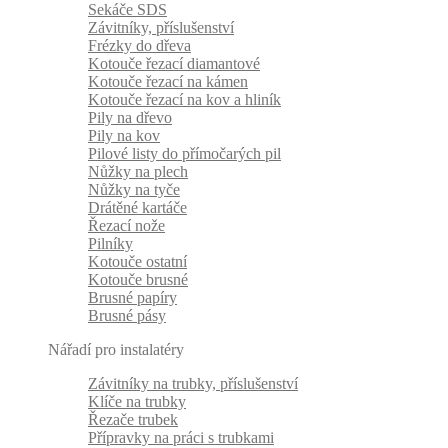
Sekáče SDS
Závitníky, příslušenství
Frézky do dřeva
Kotouče řezací diamantové
Kotouče řezací na kámen
Kotouče řezací na kov a hliník
Pily na dřevo
Pily na kov
Pilové listy do přímočarých pil
Nůžky na plech
Nůžky na tyče
Drátěné kartáče
Řezací nože
Pilníky
Kotouče ostatní
Kotouče brusné
Brusné papíry
Brusné pásy
Nářadí pro instalatéry
Závitníky na trubky, příslušenství
Klíče na trubky
Řezače trubek
Přípravky na práci s trubkami