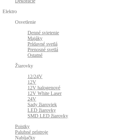
Dekorácie
Elektro
Osvetlenie
Denné svietenie
Majáky
Prídavné svetlá
Prenosné svetlá
Ostatné
Žiarovky
12/24V
12V
12V halogenové
12V White Laser
24V
Sady žiaroviek
LED žiarovky
SMD LED žiarovky
Poistky
Palubné prístroje
Nabíjačky