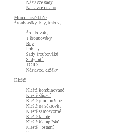
Nástavce sady
Nástavce ostatní
Momentové klíče
Šroubováky, bity, imbusy
Šroubováky
T šroubováky
Bity
Imbusy
Sady šroubováků
Sady bitů
TORX
Nástavce, držáky
Kleště
Kleště kombinované
Kleště štípací
Kleště prodloužené
Kleště na ségrovky
Kleště samosvorné
Kleště kulaté
Kleště klempířské
Kleště - ostatní