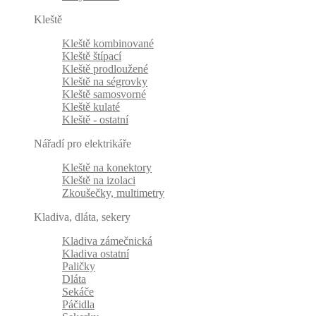
Kleště
Kleště kombinované
Kleště štípací
Kleště prodloužené
Kleště na ségrovky
Kleště samosvorné
Kleště kulaté
Kleště - ostatní
Nářadí pro elektrikáře
Kleště na konektory
Kleště na izolaci
Zkoušečky, multimetry
Kladiva, dláta, sekery
Kladiva zámečnická
Kladiva ostatní
Paličky
Dláta
Sekáče
Páčidla