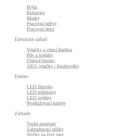
Brýle
Rukavice
Masky
Pracovní oděvy
Pracovní obuv
Elektrické nářadí
Vrtačky a vrtací kladiva
Pily a hoblíky
Úhlové brusky
AKU vrtačky / šroubováky
Elektro
LED žárovky
LED reflektory
LED svítilny
Prodlužovací kabely
Zahrada
Vodní program
Zahradnické nůžky
Nůžky na živý plot