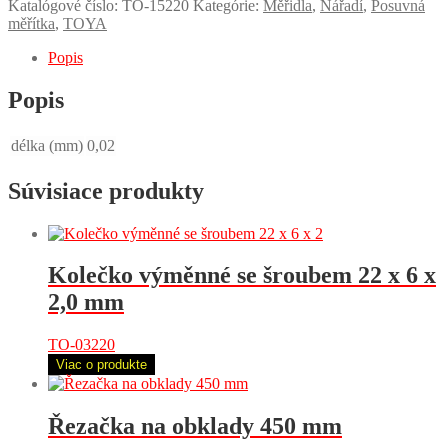
Katalógové číslo:
TO-15220
Kategórie:
Měřidla
,
Nářadí
,
Posuvná
měřítka
,
TOYA
Popis
Popis
délka (mm)
0,02
Súvisiace produkty
Kolečko výměnné se šroubem 22 x 6 x
2,0 mm
TO-03220
Viac o produkte
Řezačka na obklady 450 mm