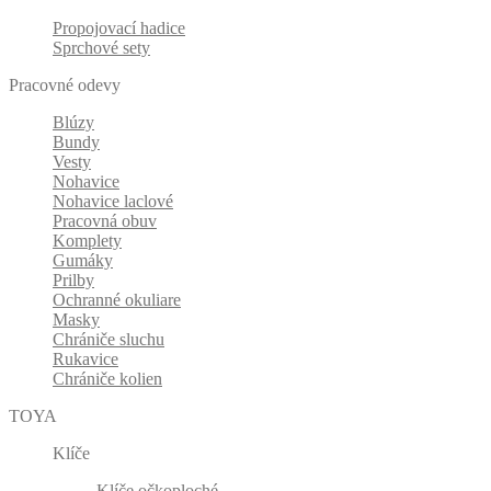
Propojovací hadice
Sprchové sety
Pracovné odevy
Blúzy
Bundy
Vesty
Nohavice
Nohavice laclové
Pracovná obuv
Komplety
Gumáky
Prilby
Ochranné okuliare
Masky
Chrániče sluchu
Rukavice
Chrániče kolien
TOYA
Klíče
Klíče očkoploché