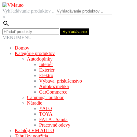
Preskočiť
Preskočiť
na
na
Vyhľadávanie produktov ...
navigáciu
obsah
×
Hľadať:
Vyhľadávanie
MENU
MENU
Domov
Kategórie produktov
Autodoplnky
Interiér
Exteriér
Elektro
Výbava, príslušenstvo
Autokozmetika
CarCommerce
Camping - outdoor
Náradie
YATO
TOYA
FALA - Sanita
Pracovné odevy
Katalóg VM AUTO
Tabuľky použitia