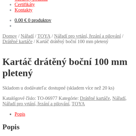
Certifikáty
Kontakty
0.00
€
0 produktov
Domov
/
Nářadí
/
TOYA
/
Nářadí pro vrtání, řezání a pilování
/
Drátěné kartáče
/
Kartáč drátěný boční 100 mm pletený
Kartáč drátěný boční 100 mm
pletený
Skladom u dodávateľa: dostupné (skladem více než 20 ks)
Katalógové číslo:
TO-06977
Kategórie:
Drátěné kartáče
,
Nářadí
,
Nářadí pro vrtání, řezání a pilování
,
TOYA
Popis
Popis