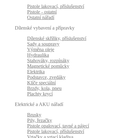
Pistole lakovací, příslušenství
Pistole - ostatní
Ostatní nářadí
Dílenské vybavení a přípravky
Dílenské skříňky, příslušenství
Sady a soupravy
Výměna oleje
Hydraulika
Stahováky, rozpínáky
Magnetické pomůcky
Elektrika
Podstavce, zvedáky
Klíče speciální
Brzdy, kola, pneu
Plachty krycí
Elektrické a AKU nářadí
Brusky
Pily, řezačky
Pistole opalovací, tavné a pájecí
Pistole lakovací, příslušenství
Vrtačky a vrtací kladiva