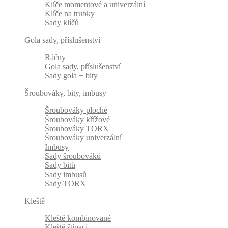
Klíče momentové a univerzální
Klíče na trubky
Sady klíčů
Gola sady, příslušenství
Ráčny
Gola sady, příslušenství
Sady gola + bity
Šroubováky, bity, imbusy
Šroubováky ploché
Šroubováky křížové
Šroubováky TORX
Šroubováky univerzální
Imbusy
Sady šroubováků
Sady bitů
Sady imbusů
Sady TORX
Kleště
Kleště kombinované
Kleště štípací