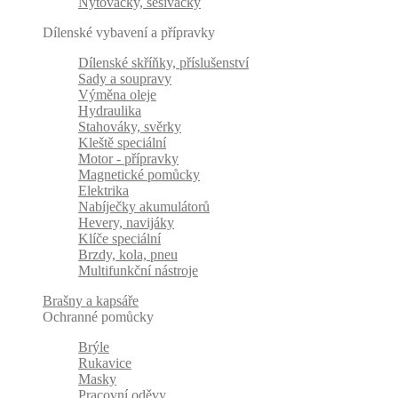
Nýtovačky, sešívačky
Dílenské vybavení a přípravky
Dílenské skříňky, příslušenství
Sady a soupravy
Výměna oleje
Hydraulika
Stahováky, svěrky
Kleště speciální
Motor - přípravky
Magnetické pomůcky
Elektrika
Nabíječky akumulátorů
Hevery, navijáky
Klíče speciální
Brzdy, kola, pneu
Multifunkční nástroje
Brašny a kapsáře
Ochranné pomůcky
Brýle
Rukavice
Masky
Pracovní oděvy