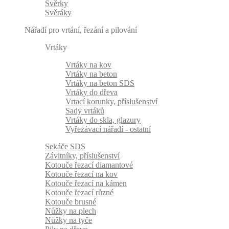
Svěrky
Svěráky
Nářadí pro vrtání, řezání a pilování
Vrtáky
Vrtáky na kov
Vrtáky na beton
Vrtáky na beton SDS
Vrtáky do dřeva
Vrtací korunky, příslušenství
Sady vrtáků
Vrtáky do skla, glazury
Vyřezávací nářadí - ostatní
Sekáče SDS
Závitníky, příslušenství
Kotouče řezací diamantové
Kotouče řezací na kov
Kotouče řezací na kámen
Kotouče řezací různé
Kotouče brusné
Nůžky na plech
Nůžky na tyče