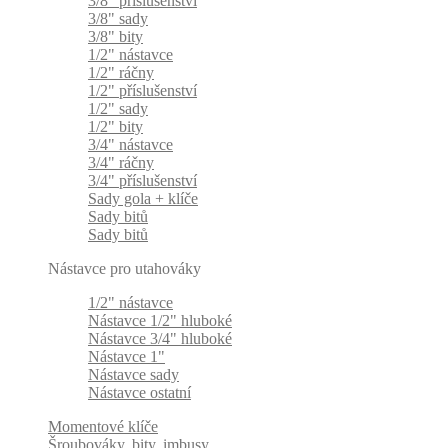
3/8" příslušenství
3/8" sady
3/8" bity
1/2" nástavce
1/2" ráčny
1/2" příslušenství
1/2" sady
1/2" bity
3/4" nástavce
3/4" ráčny
3/4" příslušenství
Sady gola + klíče
Sady bitů
Sady bitů
Nástavce pro utahováky
1/2" nástavce
Nástavce 1/2" hluboké
Nástavce 3/4" hluboké
Nástavce 1"
Nástavce sady
Nástavce ostatní
Momentové klíče
Šroubováky, bity, imbusy