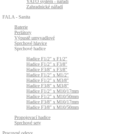
YATO systém - nářadí
Zahradnické nářadí
FALA - Sanita
Baterie
Perlátory
Výpustě umyvadlové
Sprchové hlavice
Sprchové hadice
Hadice F1/2" x F1/2"
Hadice F1/2" x F3/8"
Hadice F3/8" x F3/8"
Hadice F1/2" x M1/2"
Hadice F1/2" x M3/8"
Hadice F3/8" x M3/8"
Hadice F1/2" x M10/17mm
Hadice F1/2" x M10/50mm
Hadice F3/8" x M10/17mm
Hadice F3/8" x M10/50mm
Propojovací hadice
Sprchové sety
Pracovné odevy