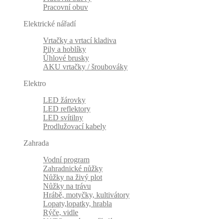
Pracovní obuv
Elektrické nářadí
Vrtačky a vrtací kladiva
Pily a hoblíky
Úhlové brusky
AKU vrtačky / šroubováky
Elektro
LED žárovky
LED reflektory
LED svítilny
Prodlužovací kabely
Zahrada
Vodní program
Zahradnické nůžky
Nůžky na živý plot
Nůžky na trávu
Hrábě, motyčky, kultivátory
Lopaty,lopatky, hrabla
Rýče, vidle