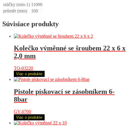
otáčky (min-1)
11000
průměr (mm)
100
Súvisiace produkty
Kolečko výměnné se šroubem 22 x 6 x
2,0 mm
TO-03220
Viac o produkte
Pistole pískovací se zásobníkem 6-
8bar
GV-0700
Viac o produkte