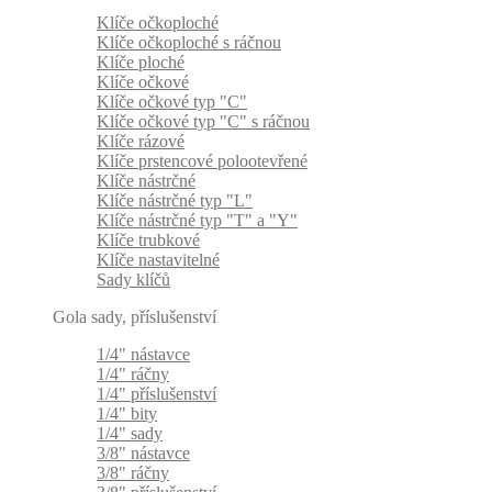
Klíče očkoploché
Klíče očkoploché s ráčnou
Klíče ploché
Klíče očkové
Klíče očkové typ "C"
Klíče očkové typ "C" s ráčnou
Klíče rázové
Klíče prstencové polootevřené
Klíče nástrčné
Klíče nástrčné typ "L"
Klíče nástrčné typ "T" a "Y"
Klíče trubkové
Klíče nastavitelné
Sady klíčů
Gola sady, příslušenství
1/4" nástavce
1/4" ráčny
1/4" příslušenství
1/4" bity
1/4" sady
3/8" nástavce
3/8" ráčny