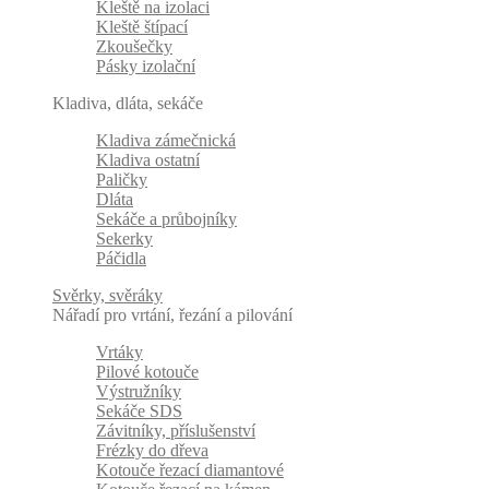
Kleště na izolaci
Kleště štípací
Zkoušečky
Pásky izolační
Kladiva, dláta, sekáče
Kladiva zámečnická
Kladiva ostatní
Paličky
Dláta
Sekáče a průbojníky
Sekerky
Páčidla
Svěrky, svěráky
Nářadí pro vrtání, řezání a pilování
Vrtáky
Pilové kotouče
Výstružníky
Sekáče SDS
Závitníky, příslušenství
Frézky do dřeva
Kotouče řezací diamantové