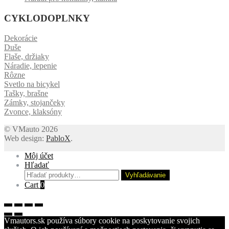
CYKLODOPLNKY
Dekorácie
Duše
Flaše, držiaky
Náradie, lepenie
Rôzne
Svetlo na bicykel
Tašky, brašne
Zámky, stojančeky
Zvonce, klaksóny
© VMauto 2026
Web design:
PabloX
.
Môj účet
Hľadať
Hľadať:
Vyhľadávanie
Cart
0
Vmautors.sk používa súbory cookie na poskytovanie svojich