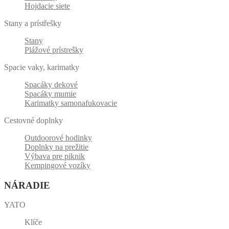
Hojdacie siete
Stany a prístřešky
Stany
Plážové prístrešky
Spacie vaky, karimatky
Spacáky dekové
Spacáky mumie
Karimatky samonafukovacie
Cestovné doplnky
Outdoorové hodinky
Doplnky na prežitie
Výbava pre piknik
Kempingové vozíky
NÁRADIE
YATO
Klíče