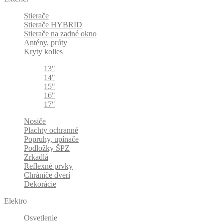
Stierače
Stierače HYBRID
Stierače na zadné okno
Antény, prúty
Kryty kolies
13"
14"
15"
16"
17"
Nosiče
Plachty ochranné
Popruhy, upínače
Podložky ŠPZ
Zrkadlá
Reflexné prvky
Chrániče dverí
Dekorácie
Elektro
Osvetlenie