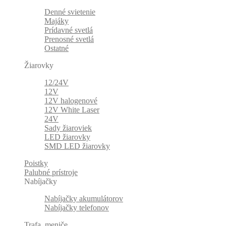
Denné svietenie
Majáky
Prídavné svetlá
Prenosné svetlá
Ostatné
Žiarovky
12/24V
12V
12V halogenové
12V White Laser
24V
Sady žiaroviek
LED žiarovky
SMD LED žiarovky
Poistky
Palubné prístroje
Nabíjačky
Nabíjačky akumulátorov
Nabíjačky telefonov
Trafa, meniče