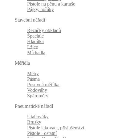
Pistole na pěnu a kartuše
Pájky, hořáky
Stavební nářadí
Řezačky obkladů
Špachtle
Hladítka
Lžíce
Míchadla
Měřidla
Metry
Pásma
Posuvná měřítka
Vodováhy
Spároměry
Pneumatické nářadí
Utahováky
Brusky
Pistole lakovací, příslušenství
Pistole - ostatní