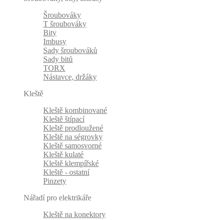
Šroubováky
T šroubováky
Bity
Imbusy
Sady šroubováků
Sady bitů
TORX
Nástavce, držáky
Kleště
Kleště kombinované
Kleště štípací
Kleště prodloužené
Kleště na ségrovky
Kleště samosvorné
Kleště kulaté
Kleště klempířské
Kleště - ostatní
Pinzety
Nářadí pro elektrikáře
Kleště na konektory