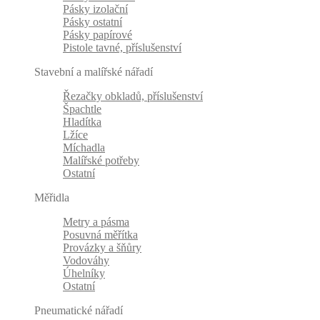
Pásky izolační
Pásky ostatní
Pásky papírové
Pistole tavné, příslušenství
Stavební a malířské nářadí
Řezačky obkladů, příslušenství
Špachtle
Hladítka
Lžíce
Míchadla
Malířské potřeby
Ostatní
Měřidla
Metry a pásma
Posuvná měřítka
Provázky a šňůry
Vodováhy
Úhelníky
Ostatní
Pneumatické nářadí