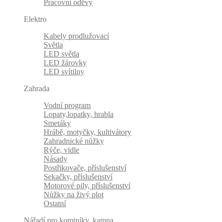
Pracovní oděvy
Elektro
Kabely prodlužovací
Světla
LED světla
LED žárovky
LED svítilny
Zahrada
Vodní program
Lopaty,lopatky, hrabla
Smetáky
Hrábě, motyčky, kultivátory
Zahradnické nůžky
Rýče, vidle
Násady
Postřikovače, příslušenství
Sekačky, příslušenství
Motorové pily, příslušenství
Nůžky na živý plot
Ostatní
Nářadí pro kominíky, kamna