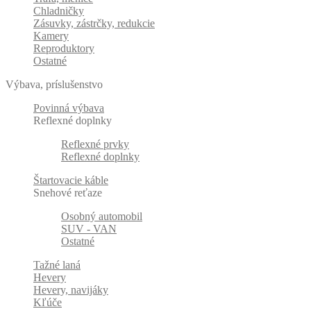
Chladničky
Zásuvky, zástrčky, redukcie
Kamery
Reproduktory
Ostatné
Výbava, príslušenstvo
Povinná výbava
Reflexné doplnky
Reflexné prvky
Reflexné doplnky
Štartovacie káble
Snehové reťaze
Osobný automobil
SUV - VAN
Ostatné
Tažné laná
Hevery
Hevery, navijáky
Kľúče