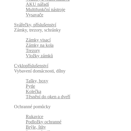
AKU nářadí
Multifunkční nástroje
Vysavače
Svářečky, příslušenství
Zámky, trezory, schránky
Zámky visací
Zámky na kola
Trezory
Vložky zámků
Cyklopříslušenství
Vybavení domácnosti, dílny
Tašky, boxy
Pytle
Kolečka
Těsnění do oken a dveří
Ochranné pomůcky
Rukavice
Podložky ochranné
Brýle, štíty