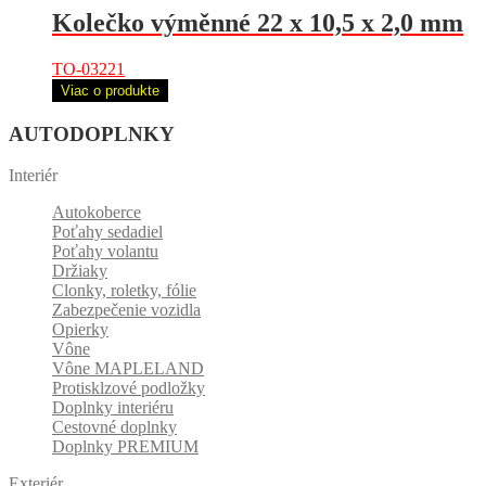
Kolečko výměnné 22 x 10,5 x 2,0 mm
TO-03221
Viac o produkte
AUTODOPLNKY
Interiér
Autokoberce
Poťahy sedadiel
Poťahy volantu
Držiaky
Clonky, roletky, fólie
Zabezpečenie vozidla
Opierky
Vône
Vône MAPLELAND
Protisklzové podložky
Doplnky interiéru
Cestovné doplnky
Doplnky PREMIUM
Exteriér