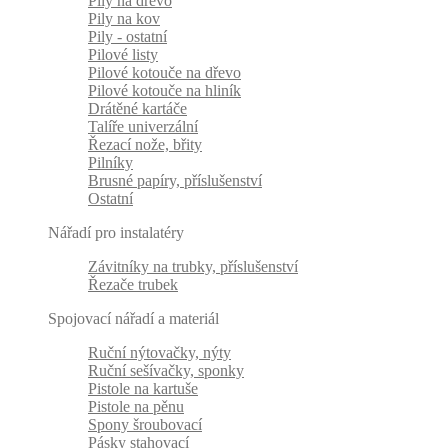
Pily na dřevo
Pily na kov
Pily - ostatní
Pilové listy
Pilové kotouče na dřevo
Pilové kotouče na hliník
Drátěné kartáče
Talíře univerzální
Řezací nože, břity
Pilníky
Brusné papíry, příslušenství
Ostatní
Nářadí pro instalatéry
Závitníky na trubky, příslušenství
Řezače trubek
Spojovací nářadí a materiál
Ruční nýtovačky, nýty
Ruční sešívačky, sponky
Pistole na kartuše
Pistole na pěnu
Spony šroubovací
Pásky stahovací