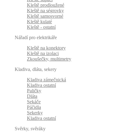
Kleště prodloužené
Kleště na ségrovky
Kleště samosvorné
Kleště kulaté
Kleště - ostatní
Nářadí pro elektrikáře
Kleště na konektory
Kleště na izolaci
Zkoušečky, multimetry
Kladiva, dláta, sekery
Kladiva zámečnická
Kladiva ostatní
Paličky
Dláta
Sekáče
Páčidla
Sekerky
Kladiva ostatní
Svěrky, svěráky