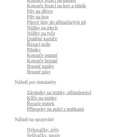
Kotouče řezací na kámen
Kotouče řezací na kov a hliník
Pily na dřevo
Pily na kov
Pilové listy do přímočarých pil
Nůžky na plech
Nůžky na tyče
Drátěné kartáče
Řezací nože
Pilníky
Kotouče ostatní
Kotouče brusné
Brusné papíry
Brusné pásy
Nářadí pro instalatéry
Závitníky na trubky, příslušenství
Klíče na trubky
Řezače trubek
Přípravky na práci s trubkami
Nářadí na spojování
Nýtovačky, nýty
Sešívačky, spony