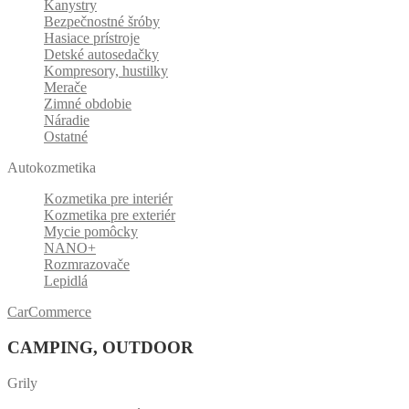
Kanystry
Bezpečnostné šróby
Hasiace prístroje
Detské autosedačky
Kompresory, hustilky
Merače
Zimné obdobie
Náradie
Ostatné
Autokozmetika
Kozmetika pre interiér
Kozmetika pre exteriér
Mycie pomôcky
NANO+
Rozmrazovače
Lepidlá
CarCommerce
CAMPING, OUTDOOR
Grily