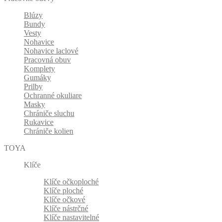
Blúzy
Bundy
Vesty
Nohavice
Nohavice laclové
Pracovná obuv
Komplety
Gumáky
Prilby
Ochranné okuliare
Masky
Chrániče sluchu
Rukavice
Chrániče kolien
TOYA
Klíče
Klíče očkoploché
Klíče ploché
Klíče očkové
Klíče nástrčné
Klíče nastavitelné