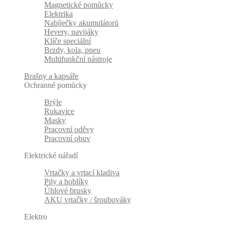
Magnetické pomůcky
Elektrika
Nabíječky akumulátorů
Hevery, navijáky
Klíče speciální
Brzdy, kola, pneu
Multifunkční nástroje
Brašny a kapsáře
Ochranné pomůcky
Brýle
Rukavice
Masky
Pracovní oděvy
Pracovní obuv
Elektrické nářadí
Vrtačky a vrtací kladiva
Pily a hoblíky
Úhlové brusky
AKU vrtačky / šroubováky
Elektro