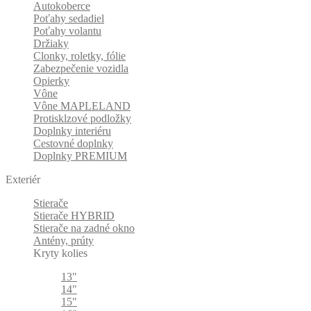
Autokoberce
Poťahy sedadiel
Poťahy volantu
Držiaky
Clonky, roletky, fólie
Zabezpečenie vozidla
Opierky
Vône
Vône MAPLELAND
Protisklzové podložky
Doplnky interiéru
Cestovné doplnky
Doplnky PREMIUM
Exteriér
Stierače
Stierače HYBRID
Stierače na zadné okno
Antény, prúty
Kryty kolies
13"
14"
15"