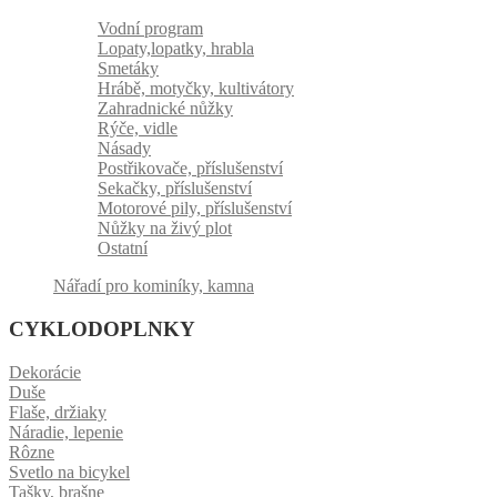
Vodní program
Lopaty,lopatky, hrabla
Smetáky
Hrábě, motyčky, kultivátory
Zahradnické nůžky
Rýče, vidle
Násady
Postřikovače, příslušenství
Sekačky, příslušenství
Motorové pily, příslušenství
Nůžky na živý plot
Ostatní
Nářadí pro kominíky, kamna
CYKLODOPLNKY
Dekorácie
Duše
Flaše, držiaky
Náradie, lepenie
Rôzne
Svetlo na bicykel
Tašky, brašne