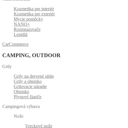
Kozmetika pre interiér
Kozmetika pre exteriér
Mycie pomôcky
NANO+
Rozmrazovače
Lepidlá
CarCommerce
CAMPING, OUTDOOR
Grily
Grily na drevené uhlie
Grily a ohnisko
Grilovacie náradie
Ohnisko
Plynové žiariče
Campingová výbava
Nože
Vreckové nože