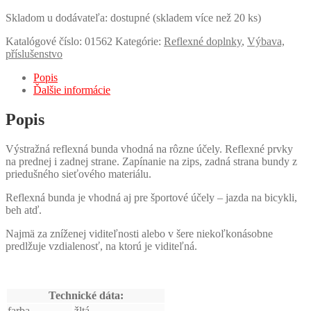
Skladom u dodávateľa: dostupné (skladem více než 20 ks)
Katalógové číslo:
01562
Kategórie:
Reflexné doplnky
,
Výbava,
příslušenstvo
Popis
Ďalšie informácie
Popis
Výstražná reflexná bunda vhodná na rôzne účely. Reflexné prvky
na prednej i zadnej strane. Zapínanie na zips, zadná strana bundy z
priedušného sieťového materiálu.
Reflexná bunda je vhodná aj pre športové účely – jazda na bicykli,
beh atď.
Najmä za zníženej viditeľnosti alebo v šere niekoľkonásobne
predlžuje vzdialenosť, na ktorú je viditeľná.
Technické dáta:
farba
žltá