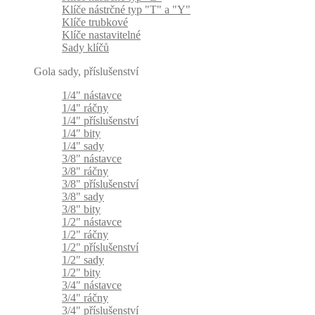
Klíče nástrčné typ "T" a "Y"
Klíče trubkové
Klíče nastavitelné
Sady klíčů
Gola sady, příslušenství
1/4" nástavce
1/4" ráčny
1/4" příslušenství
1/4" bity
1/4" sady
3/8" nástavce
3/8" ráčny
3/8" příslušenství
3/8" sady
3/8" bity
1/2" nástavce
1/2" ráčny
1/2" příslušenství
1/2" sady
1/2" bity
3/4" nástavce
3/4" ráčny
3/4" příslušenství