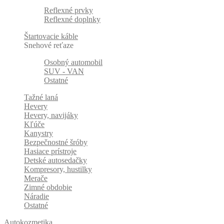
Reflexné prvky
Reflexné doplnky
Štartovacie káble
Snehové reťaze
Osobný automobil
SUV - VAN
Ostatné
Tažné laná
Hevery
Hevery, navijáky
Kľúče
Kanystry
Bezpečnostné šróby
Hasiace prístroje
Detské autosedačky
Kompresory, hustilky
Merače
Zimné obdobie
Náradie
Ostatné
Autokozmetika