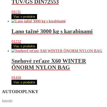
TÜV/GS DIN72553
01131
Viac o produkte
Lano tažné 3000 kg s karabinami
01232
Viac o produkte
Snehové reťaze X60 WINTER
ÖNORM NYLON BAG
01416
Viac o produkte
AUTODOPLNKY
Interiér