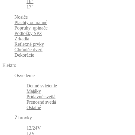
16"
17"
Nosiče
Plachty ochranné
Popruhy, upínače
Podložky ŠPZ
Zrkadlá
Reflexné prvky
Chrániče dverí
Dekorácie
Elektro
Osvetlenie
Denné svietenie
Majáky
Prídavné svetlá
Prenosné svetlá
Ostatné
Žiarovky
12/24V
12V