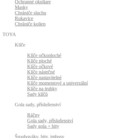
Ochranné okuliare
Masky
Chrániče sluchu
Rukavice
Chrániče kolien
TOYA
Klíče
Klíče očkoploché
Klíče ploché
Klíče očkové
Klíče nástrčné
Klíče nastavitelné
Klíče momentové a univerzální
Klíče na trubky
Sady klíčů
Gola sady, příslušenství
Ráčny
Gola sady, příslušenství
Sady gola + bity
Šroubováky, bity, imbusy