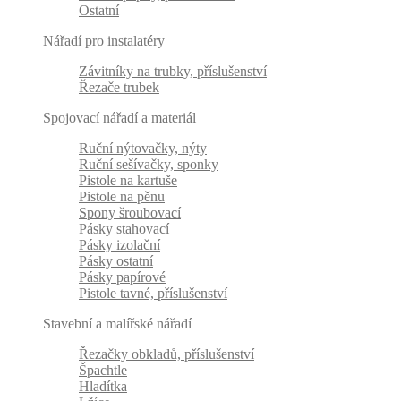
Ostatní
Nářadí pro instalatéry
Závitníky na trubky, příslušenství
Řezače trubek
Spojovací nářadí a materiál
Ruční nýtovačky, nýty
Ruční sešívačky, sponky
Pistole na kartuše
Pistole na pěnu
Spony šroubovací
Pásky stahovací
Pásky izolační
Pásky ostatní
Pásky papírové
Pistole tavné, příslušenství
Stavební a malířské nářadí
Řezačky obkladů, příslušenství
Špachtle
Hladítka