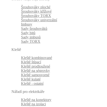
Šroubováky ploché
Šroubováky křížové
Šroubováky TORX
Šroubováky univerzální
Imbusy
Sady šroubováků
Sady bitů
Sady imbusů
Sady TORX
Kleště
Kleště kombinované
Kleště štípací
Kleště prodloužené
Kleště na ségrovky
Kleště samosvorné
Kleště kulaté
Kleště - ostatní
Nářadí pro elektrikáře
Kleště na konektory
Kleště na izolaci