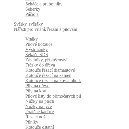
Sekáče a průbojníky
Sekerky
Páčidla
Svěrky, svěráky
Nářadí pro vrtání, řezání a pilování
Vrtáky
Pilové kotouče
Výstružníky
Sekáče SDS
Závitníky, příslušenství
Frézky do dřeva
Kotouče řezací diamantové
Kotouče řezací na kámen
Kotouče řezací na kov a hliník
Pily na dřevo
Pily na kov
Pilové listy do přímočarých pil
Nůžky na plech
Nůžky na tyče
Drátěné kartáče
Řezací nože
Pilníky
Kotouče ostatní