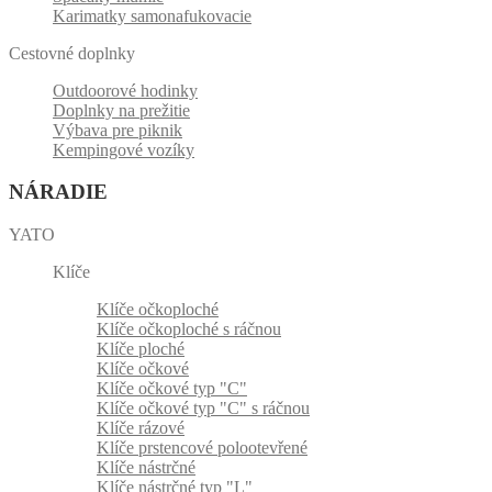
Karimatky samonafukovacie
Cestovné doplnky
Outdoorové hodinky
Doplnky na prežitie
Výbava pre piknik
Kempingové vozíky
NÁRADIE
YATO
Klíče
Klíče očkoploché
Klíče očkoploché s ráčnou
Klíče ploché
Klíče očkové
Klíče očkové typ "C"
Klíče očkové typ "C" s ráčnou
Klíče rázové
Klíče prstencové polootevřené
Klíče nástrčné
Klíče nástrčné typ "L"