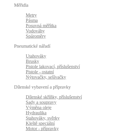
Měřidla
Metry
Pásma
Posuvná měřítka
Vodováhy
Spároměry
Pneumatické nářadí
Utahováky
Brusky
Pistole lakovací, příslušenství
Pistole - ostatní
Nýtovačky, sešívačky
Dílenské vybavení a přípravky
Dílenské skříňky, příslušenství
Sady a soupravy
Výměna oleje
Hydraulika
Stahováky, svěrky
Kleště speciální
Motor - přípravky