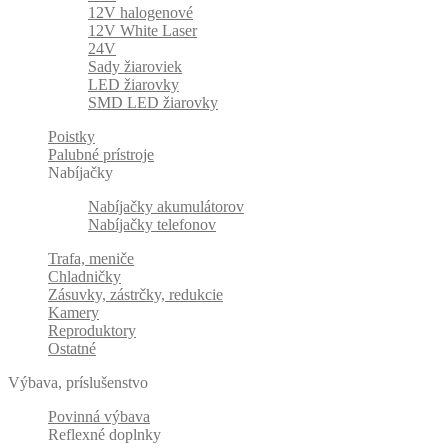
12V halogenové
12V White Laser
24V
Sady žiaroviek
LED žiarovky
SMD LED žiarovky
Poistky
Palubné prístroje
Nabíjačky
Nabíjačky akumulátorov
Nabíjačky telefonov
Trafa, meniče
Chladničky
Zásuvky, zástrčky, redukcie
Kamery
Reproduktory
Ostatné
Výbava, príslušenstvo
Povinná výbava
Reflexné doplnky