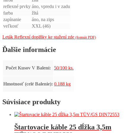
reflexné prvky
áno, vpredu i v zadu
farba
žltá
zapínanie
áno, na zips
veľkosť
XXL (46)
Leták Reflexní doplňky ke stažení zde
(formát PDF)
Ďalšie informácie
Počet Kusov V Balení:
50/100 ks.
Hmotnosť (celé Balenie):
0.188 kg
Súvisiace produkty
Štartovacie káble 25 dĺžka 3,5m