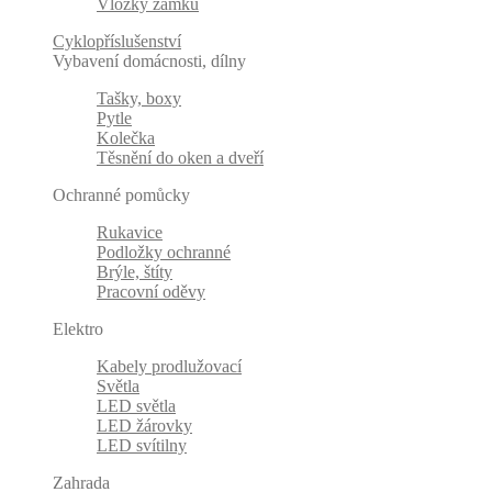
Vložky zámků
Cyklopříslušenství
Vybavení domácnosti, dílny
Tašky, boxy
Pytle
Kolečka
Těsnění do oken a dveří
Ochranné pomůcky
Rukavice
Podložky ochranné
Brýle, štíty
Pracovní oděvy
Elektro
Kabely prodlužovací
Světla
LED světla
LED žárovky
LED svítilny
Zahrada