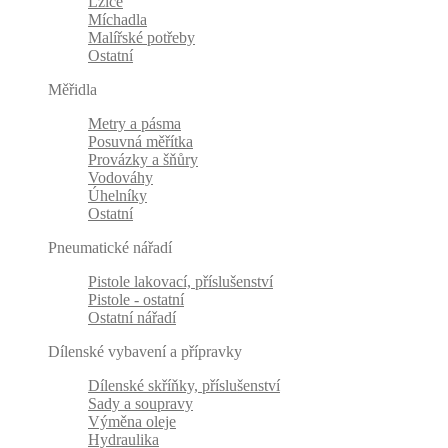
Lžíce
Míchadla
Malířské potřeby
Ostatní
Měřidla
Metry a pásma
Posuvná měřítka
Provázky a šňůry
Vodováhy
Úhelníky
Ostatní
Pneumatické nářadí
Pistole lakovací, příslušenství
Pistole - ostatní
Ostatní nářadí
Dílenské vybavení a přípravky
Dílenské skříňky, příslušenství
Sady a soupravy
Výměna oleje
Hydraulika