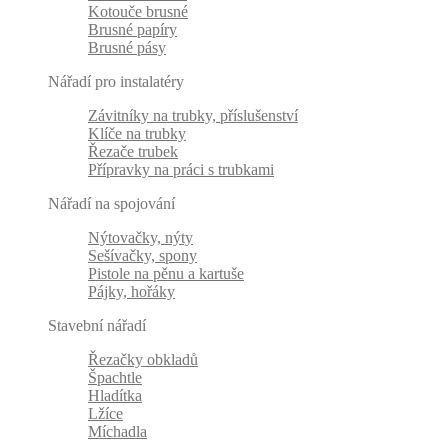
Kotouče brusné
Brusné papíry
Brusné pásy
Nářadí pro instalatéry
Závitníky na trubky, příslušenství
Klíče na trubky
Řezače trubek
Přípravky na práci s trubkami
Nářadí na spojování
Nýtovačky, nýty
Sešívačky, spony
Pistole na pěnu a kartuše
Pájky, hořáky
Stavební nářadí
Řezačky obkladů
Špachtle
Hladítka
Lžíce
Míchadla