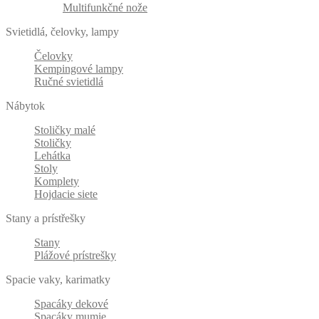
Multifunkčné nože
Svietidlá, čelovky, lampy
Čelovky
Kempingové lampy
Ručné svietidlá
Nábytok
Stoličky malé
Stoličky
Lehátka
Stoly
Komplety
Hojdacie siete
Stany a prístřešky
Stany
Plážové prístrešky
Spacie vaky, karimatky
Spacáky dekové
Spacáky mumie