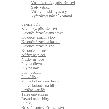
Vrtací korunky, příslušenství
Sady vrtáků
Vrtáky do skla, glazury
Vyřezávací nářadí - ostatní
Sekáče SDS
Závitníky, příslušenství
Kotouče řezací diamantové
Kotouče řezací na kov
Kotouče řezací na kámen
Kotouče řezací různé
Kotouče brusné
Nůžky na plech
Nůžky na tyče
Pily na dřevo
Pily na kov
Pily - ostatní
Pilové listy
Pilové kotouče na dřevo
Pilové kotouče na hliník
Drátěné kartáče
Talíře univerzální
Řezací nože, břity
Pilníky
Brusné papíry, příslušenství