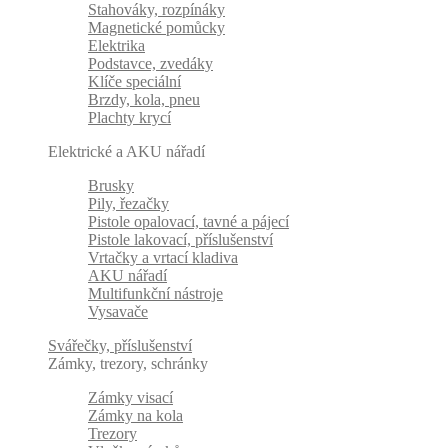
Stahováky, rozpínáky
Magnetické pomůcky
Elektrika
Podstavce, zvedáky
Klíče speciální
Brzdy, kola, pneu
Plachty krycí
Elektrické a AKU nářadí
Brusky
Pily, řezačky
Pistole opalovací, tavné a pájecí
Pistole lakovací, příslušenství
Vrtačky a vrtací kladiva
AKU nářadí
Multifunkční nástroje
Vysavače
Svářečky, příslušenství
Zámky, trezory, schránky
Zámky visací
Zámky na kola
Trezory