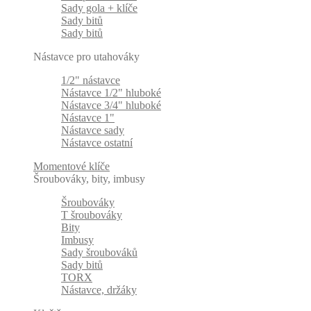
Sady gola + klíče
Sady bitů
Sady bitů
Nástavce pro utahováky
1/2" nástavce
Nástavce 1/2" hluboké
Nástavce 3/4" hluboké
Nástavce 1"
Nástavce sady
Nástavce ostatní
Momentové klíče
Šroubováky, bity, imbusy
Šroubováky
T šroubováky
Bity
Imbusy
Sady šroubováků
Sady bitů
TORX
Nástavce, držáky