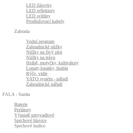
LED žárovky
LED reflektory
LED svítilny
Prodlužovací kabely
Zahrada
Vodní program
Zahradnické nůžky
Nůžky na živý plot
Nůžky na trávu
Hrábě, motyčky, kultivátory
Lopaty,lopatky, hrabla
Rýče, vidle
YATO systém - nářadí
Zahradnické nářadí
FALA - Sanita
Baterie
Perlátory
Výpustě umyvadlové
Sprchové hlavice
Sprchové hadice