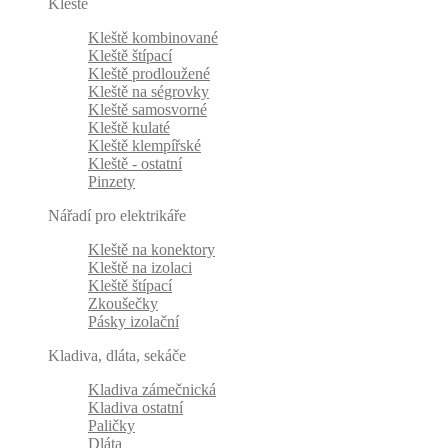
Kleště
Kleště kombinované
Kleště štípací
Kleště prodloužené
Kleště na ségrovky
Kleště samosvorné
Kleště kulaté
Kleště klempířské
Kleště - ostatní
Pinzety
Nářadí pro elektrikáře
Kleště na konektory
Kleště na izolaci
Kleště štípací
Zkoušečky
Pásky izolační
Kladiva, dláta, sekáče
Kladiva zámečnická
Kladiva ostatní
Paličky
Dláta