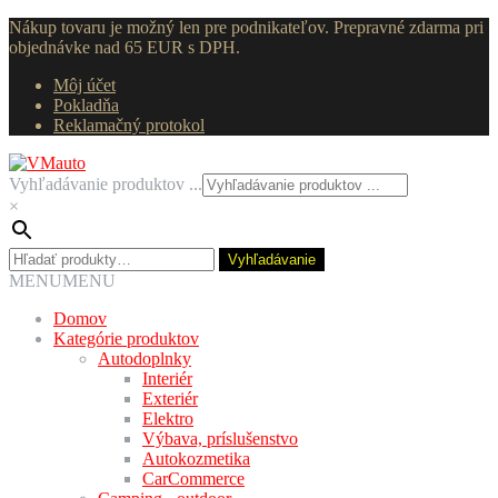
Nákup tovaru je možný len pre podnikateľov. Prepravné zdarma pri
objednávke nad 65 EUR s DPH.
Môj účet
Pokladňa
Reklamačný protokol
Preskočiť
Preskočiť
na
na
Vyhľadávanie produktov ...
navigáciu
obsah
×
Hľadať:
Vyhľadávanie
MENU
MENU
Domov
Kategórie produktov
Autodoplnky
Interiér
Exteriér
Elektro
Výbava, príslušenstvo
Autokozmetika
CarCommerce