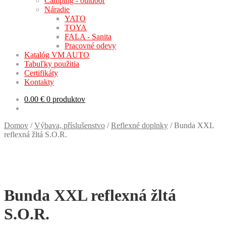
Camping - outdoor
Náradie
YATO
TOYA
FALA - Sanita
Pracovné odevy
Katalóg VM AUTO
Tabuľky použitia
Certifikáty
Kontakty
0.00
€
0 produktov
Domov
/
Výbava, příslušenstvo
/
Reflexné doplnky
/
Bunda XXL
reflexná žltá S.O.R.
Bunda XXL reflexná žltá
S.O.R.