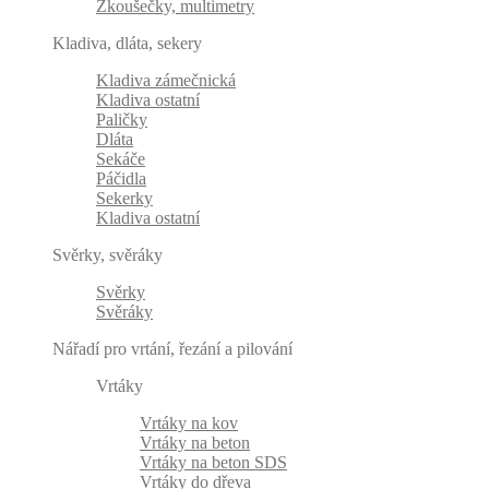
Zkoušečky, multimetry
Kladiva, dláta, sekery
Kladiva zámečnická
Kladiva ostatní
Paličky
Dláta
Sekáče
Páčidla
Sekerky
Kladiva ostatní
Svěrky, svěráky
Svěrky
Svěráky
Nářadí pro vrtání, řezání a pilování
Vrtáky
Vrtáky na kov
Vrtáky na beton
Vrtáky na beton SDS
Vrtáky do dřeva