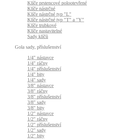
Klíče prstencové polootevřené
Klíče nástrčné
Klíče nástrčné typ "L"
Klíče nástrčné typ "T" a "Y"
Klíče trubkové
Klíče nastavitelné
Sady klíčů
Gola sady, příslušenství
1/4" nástavce
1/4" ráčny
1/4" příslušenství
1/4" bity
1/4" sady
3/8" nástavce
3/8" ráčny
3/8" příslušenství
3/8" sady
3/8" bity
1/2" nástavce
1/2" ráčny
1/2" příslušenství
1/2" sady
1/2" bity