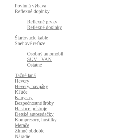
Povinná výbava
Reflexné doplnky
Reflexné prvky
Reflexné doplnky
Štartovacie káble
Snehové reťaze
Osobný automobil
SUV - VAN
Ostatné
Tažné laná
Hevery
Hevery, navijáky
Kľúče
Kanystry
Bezpečnostné šróby
Hasiace prístroje
Detské autosedačky
Kompresory, hustilky
Merače
Zimné obdobie
Náradie