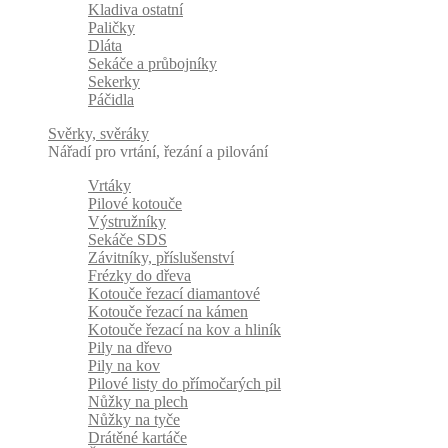
Kladiva ostatní
Paličky
Dláta
Sekáče a průbojníky
Sekerky
Páčidla
Svěrky, svěráky
Nářadí pro vrtání, řezání a pilování
Vrtáky
Pilové kotouče
Výstružníky
Sekáče SDS
Závitníky, příslušenství
Frézky do dřeva
Kotouče řezací diamantové
Kotouče řezací na kámen
Kotouče řezací na kov a hliník
Pily na dřevo
Pily na kov
Pilové listy do přímočarých pil
Nůžky na plech
Nůžky na tyče
Drátěné kartáče