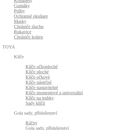
Komplety
Gumáky
Prilby
Ochranné okuliare
Masky
Chrániče sluchu
Rukavice
Chrániče kolien
TOYA
Klíče
Klíče očkoploché
Klíče ploché
Klíče očkové
Klíče nástrčné
Klíče nastavitelné
Klíče momentové a univerzální
Klíče na trubky
Sady klíčů
Gola sady, příslušenství
Ráčny
Gola sady, příslušenství