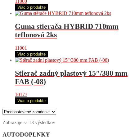
11000
Viac o produkte
Guma stierača HYBRID 710mm
teflonová 2ks
11001
Viac o produkte
Stierač zadný plastový 15″/380 mm
FAB (-08)
10177
Viac o produkte
Zobrazuje sa 13 výsledkov
AUTODOPLNKY