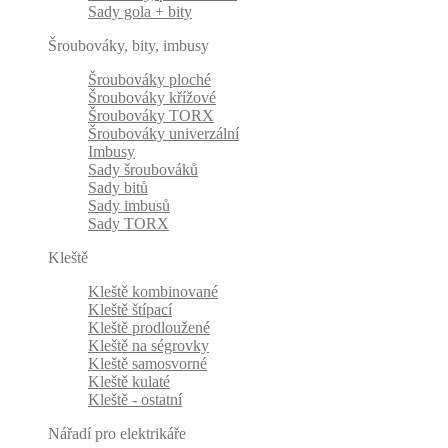
Sady gola + bity
Šroubováky, bity, imbusy
Šroubováky ploché
Šroubováky křížové
Šroubováky TORX
Šroubováky univerzální
Imbusy
Sady šroubováků
Sady bitů
Sady imbusů
Sady TORX
Kleště
Kleště kombinované
Kleště štípací
Kleště prodloužené
Kleště na ségrovky
Kleště samosvorné
Kleště kulaté
Kleště - ostatní
Nářadí pro elektrikáře