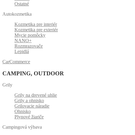
Ostatné
Autokozmetika
Kozmetika pre interiér
Kozmetika pre exteriér
Mycie pomôcky
NANO+
Rozmrazovače
Lepidlá
CarCommerce
CAMPING, OUTDOOR
Grily
Grily na drevené uhlie
Grily a ohnisko
Grilovacie náradie
Ohnisko
Plynové žiariče
Campingová výbava