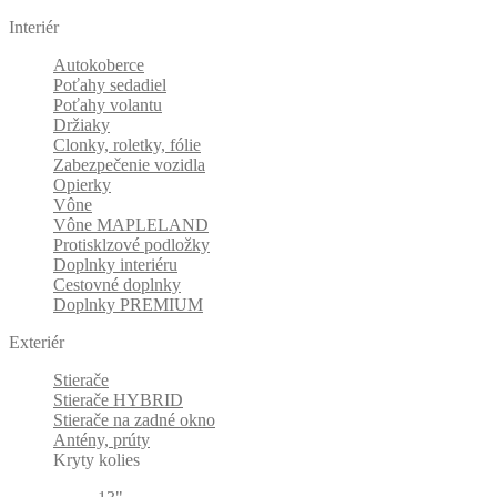
Interiér
Autokoberce
Poťahy sedadiel
Poťahy volantu
Držiaky
Clonky, roletky, fólie
Zabezpečenie vozidla
Opierky
Vône
Vône MAPLELAND
Protisklzové podložky
Doplnky interiéru
Cestovné doplnky
Doplnky PREMIUM
Exteriér
Stierače
Stierače HYBRID
Stierače na zadné okno
Antény, prúty
Kryty kolies