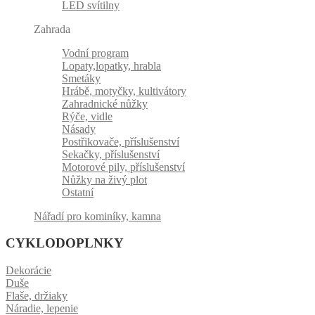
LED svítilny
Zahrada
Vodní program
Lopaty,lopatky, hrabla
Smetáky
Hrábě, motyčky, kultivátory
Zahradnické nůžky
Rýče, vidle
Násady
Postřikovače, příslušenství
Sekačky, příslušenství
Motorové pily, příslušenství
Nůžky na živý plot
Ostatní
Nářadí pro kominíky, kamna
CYKLODOPLNKY
Dekorácie
Duše
Flaše, držiaky
Náradie, lepenie