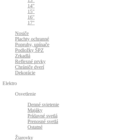
13"
14"
15"
16"
17"
Nosiče
Plachty ochranné
Popruhy, upínače
Podložky ŠPZ
Zrkadlá
Reflexné prvky
Chrániče dverí
Dekorácie
Elektro
Osvetlenie
Denné svietenie
Majáky
Prídavné svetlá
Prenosné svetlá
Ostatné
Žiarovky