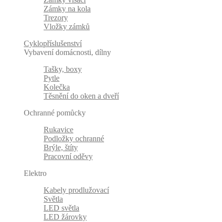
Zámky na kola
Trezory
Vložky zámků
Cyklopříslušenství
Vybavení domácnosti, dílny
Tašky, boxy
Pytle
Kolečka
Těsnění do oken a dveří
Ochranné pomůcky
Rukavice
Podložky ochranné
Brýle, štíty
Pracovní oděvy
Elektro
Kabely prodlužovací
Světla
LED světla
LED žárovky