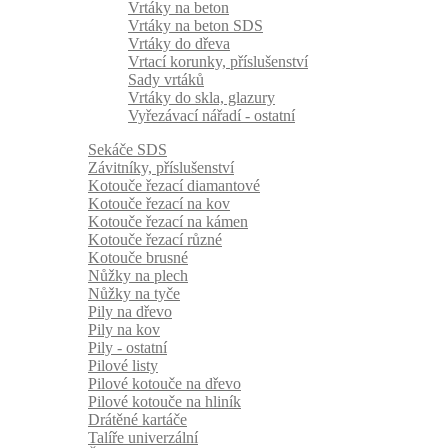
Vrtáky na beton
Vrtáky na beton SDS
Vrtáky do dřeva
Vrtací korunky, příslušenství
Sady vrtáků
Vrtáky do skla, glazury
Vyřezávací nářadí - ostatní
Sekáče SDS
Závitníky, příslušenství
Kotouče řezací diamantové
Kotouče řezací na kov
Kotouče řezací na kámen
Kotouče řezací různé
Kotouče brusné
Nůžky na plech
Nůžky na tyče
Pily na dřevo
Pily na kov
Pily - ostatní
Pilové listy
Pilové kotouče na dřevo
Pilové kotouče na hliník
Drátěné kartáče
Talíře univerzální