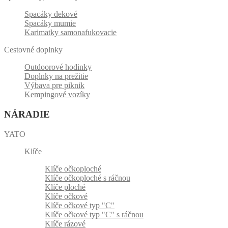
Spacáky dekové
Spacáky mumie
Karimatky samonafukovacie
Cestovné doplnky
Outdoorové hodinky
Doplnky na prežitie
Výbava pre piknik
Kempingové vozíky
NÁRADIE
YATO
Klíče
Klíče očkoploché
Klíče očkoploché s ráčnou
Klíče ploché
Klíče očkové
Klíče očkové typ "C"
Klíče očkové typ "C" s ráčnou
Klíče rázové