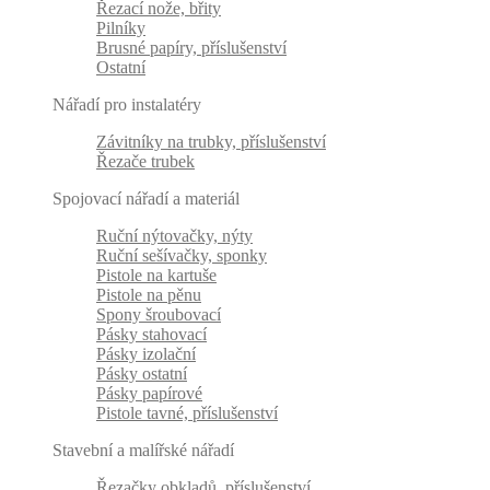
Řezací nože, břity
Pilníky
Brusné papíry, příslušenství
Ostatní
Nářadí pro instalatéry
Závitníky na trubky, příslušenství
Řezače trubek
Spojovací nářadí a materiál
Ruční nýtovačky, nýty
Ruční sešívačky, sponky
Pistole na kartuše
Pistole na pěnu
Spony šroubovací
Pásky stahovací
Pásky izolační
Pásky ostatní
Pásky papírové
Pistole tavné, příslušenství
Stavební a malířské nářadí
Řezačky obkladů, příslušenství