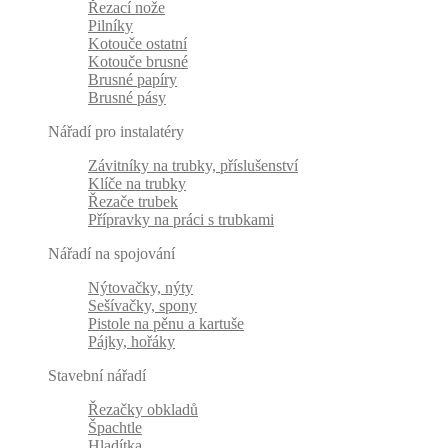
Řezací nože
Pilníky
Kotouče ostatní
Kotouče brusné
Brusné papíry
Brusné pásy
Nářadí pro instalatéry
Závitníky na trubky, příslušenství
Klíče na trubky
Řezače trubek
Přípravky na práci s trubkami
Nářadí na spojování
Nýtovačky, nýty
Sešívačky, spony
Pistole na pěnu a kartuše
Pájky, hořáky
Stavební nářadí
Řezačky obkladů
Špachtle
Hladítka