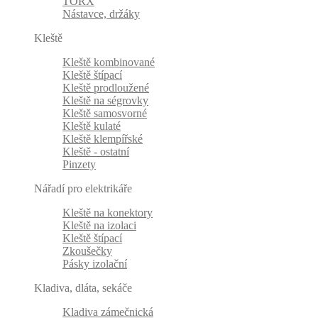
TORX
Nástavce, držáky
Kleště
Kleště kombinované
Kleště štípací
Kleště prodloužené
Kleště na ségrovky
Kleště samosvorné
Kleště kulaté
Kleště klempířské
Kleště - ostatní
Pinzety
Nářadí pro elektrikáře
Kleště na konektory
Kleště na izolaci
Kleště štípací
Zkoušečky
Pásky izolační
Kladiva, dláta, sekáče
Kladiva zámečnická