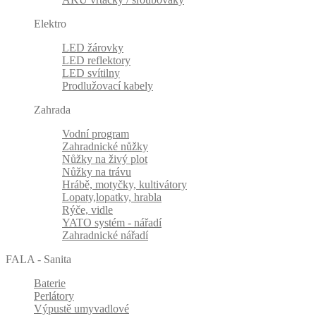
Elektro
LED žárovky
LED reflektory
LED svítilny
Prodlužovací kabely
Zahrada
Vodní program
Zahradnické nůžky
Nůžky na živý plot
Nůžky na trávu
Hrábě, motyčky, kultivátory
Lopaty,lopatky, hrabla
Rýče, vidle
YATO systém - nářadí
Zahradnické nářadí
FALA - Sanita
Baterie
Perlátory
Výpustě umyvadlové