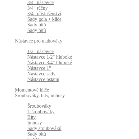
3/4" nástavce
3/4" ráčny
3/4" příslušenství
Sady gola + klíče
Sady bitů
Sady bitů
Nástavce pro utahováky
1/2" nástavce
Nástavce 1/2" hluboké
Nástavce 3/4" hluboké
Nástavce 1"
Nástavce sady
Nástavce ostatní
Momentové klíče
Šroubováky, bity, imbusy
Šroubováky
T šroubováky
Bity
Imbusy
Sady šroubováků
Sady bitů