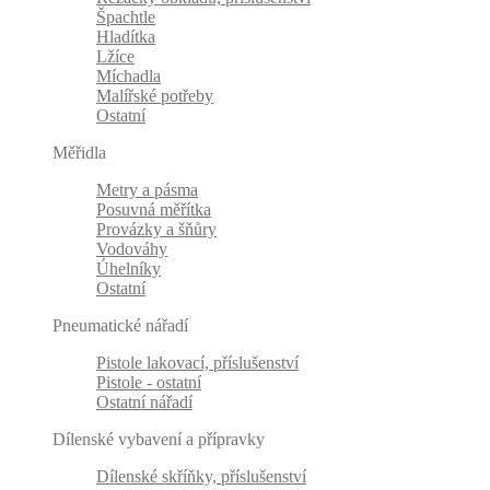
Špachtle
Hladítka
Lžíce
Míchadla
Malířské potřeby
Ostatní
Měřidla
Metry a pásma
Posuvná měřítka
Provázky a šňůry
Vodováhy
Úhelníky
Ostatní
Pneumatické nářadí
Pistole lakovací, příslušenství
Pistole - ostatní
Ostatní nářadí
Dílenské vybavení a přípravky
Dílenské skříňky, příslušenství