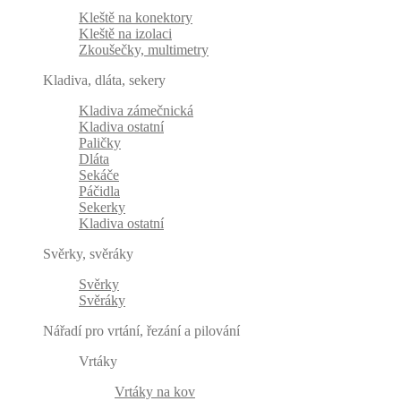
Kleště na konektory
Kleště na izolaci
Zkoušečky, multimetry
Kladiva, dláta, sekery
Kladiva zámečnická
Kladiva ostatní
Paličky
Dláta
Sekáče
Páčidla
Sekerky
Kladiva ostatní
Svěrky, svěráky
Svěrky
Svěráky
Nářadí pro vrtání, řezání a pilování
Vrtáky
Vrtáky na kov