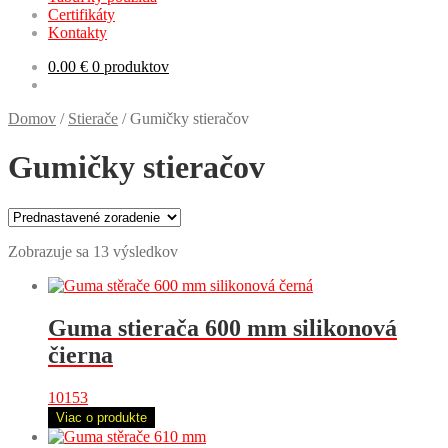
Certifikáty
Kontakty
0.00
€
0 produktov
Domov
/
Stierače
/
Gumičky stieračov
Gumičky stieračov
Zobrazuje sa 13 výsledkov
Guma stierača 600 mm silikonová
čierna
10153
Viac o produkte