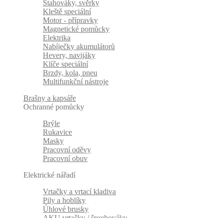
Stahováky, svěrky
Kleště speciální
Motor - přípravky
Magnetické pomůcky
Elektrika
Nabíječky akumulátorů
Hevery, navijáky
Klíče speciální
Brzdy, kola, pneu
Multifunkční nástroje
Brašny a kapsáře
Ochranné pomůcky
Brýle
Rukavice
Masky
Pracovní oděvy
Pracovní obuv
Elektrické nářadí
Vrtačky a vrtací kladiva
Pily a hoblíky
Úhlové brusky
AKU vrtačky / šroubováky