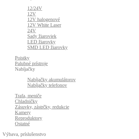
12/24V
12V
12V halogenové
12V White Laser
24V
Sady žiaroviek
LED žiarovky
SMD LED žiarovky
Poistky
Palubné prístroje
Nabíjačky
Nabíjačky akumulátorov
Nabíjačky telefonov
Trafa, meniče
Chladničky
Zásuvky, zástrčky, redukcie
Kamery
Reproduktory
Ostatné
Výbava, príslušenstvo