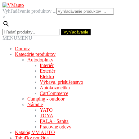
Preskočiť
Preskočiť
na
na
Vyhľadávanie produktov ...
navigáciu
obsah
×
Hľadať:
Vyhľadávanie
MENU
MENU
Domov
Kategórie produktov
Autodoplnky
Interiér
Exteriér
Elektro
Výbava, príslušenstvo
Autokozmetika
CarCommerce
Camping - outdoor
Náradie
YATO
TOYA
FALA - Sanita
Pracovné odevy
Katalóg VM AUTO
Tabuľky použitia