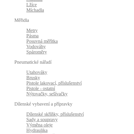
Lžíce
Míchadla
Měřidla
Metry
Pásma
Posuvná měřítka
Vodováhy
Spároměry
Pneumatické nářadí
Utahováky
Brusky
Pistole lakovací, příslušenství
Pistole - ostatní
Nýtovačky, sešívačky
Dílenské vybavení a přípravky
Dílenské skříňky, příslušenství
Sady a soupravy
Výměna oleje
Hydraulika