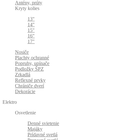
Antény, prúty
Kryty kolies
13"
14"
15"
16"
17"
Nosiče
Plachty ochranné
Popruhy, upínače
Podložky ŠPZ
Zrkadlá
Reflexné prvky
Chrániče dverí
Dekorácie
Elektro
Osvetlenie
Denné svietenie
Majáky
Prídavné svetlá