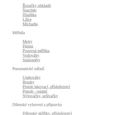
Řezačky obkladů
Špachtle
Hladítka
Lžíce
Míchadla
Měřidla
Metry
Pásma
Posuvná měřítka
Vodováhy
Spároměry
Pneumatické nářadí
Utahováky
Brusky
Pistole lakovací, příslušenství
Pistole - ostatní
Nýtovačky, sešívačky
Dílenské vybavení a přípravky
Dílenské skříňky, příslušenství