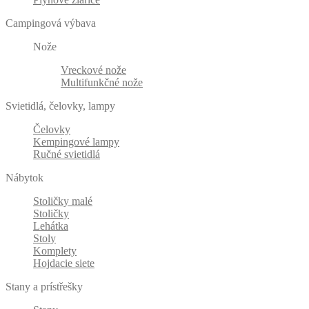
Campingová výbava
Nože
Vreckové nože
Multifunkčné nože
Svietidlá, čelovky, lampy
Čelovky
Kempingové lampy
Ručné svietidlá
Nábytok
Stoličky malé
Stoličky
Lehátka
Stoly
Komplety
Hojdacie siete
Stany a prístřešky