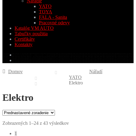
Náradie
YATO
TOYA
FALA - Sanita
Pracovné odevy
Katalóg VM AUTO
Tabuľky použitia
Certifikáty
Kontakty
0.00
€
0 produktov
Domov
Nářadí
YATO
Elektro
Elektro
Zobrazených 1–24 z 43 výsledkov
1