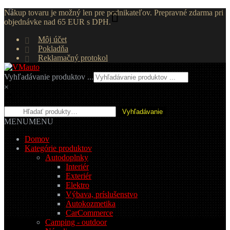
Nákup tovaru je možný len pre podnikateľov. Prepravné zdarma pri
objednávke nad 65 EUR s DPH.
Môj účet
Pokladňa
Reklamačný protokol
Preskočiť
Preskočiť
na
na
Vyhľadávanie produktov ...
navigáciu
obsah
×
Hľadať:
Vyhľadávanie
MENU
MENU
Domov
Kategórie produktov
Autodoplnky
Interiér
Exteriér
Elektro
Výbava, príslušenstvo
Autokozmetika
CarCommerce
Camping - outdoor