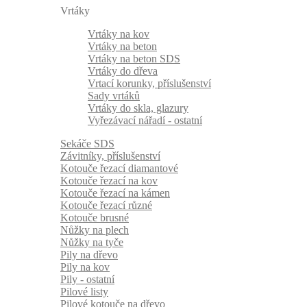
Vrtáky
Vrtáky na kov
Vrtáky na beton
Vrtáky na beton SDS
Vrtáky do dřeva
Vrtací korunky, příslušenství
Sady vrtáků
Vrtáky do skla, glazury
Vyřezávací nářadí - ostatní
Sekáče SDS
Závitníky, příslušenství
Kotouče řezací diamantové
Kotouče řezací na kov
Kotouče řezací na kámen
Kotouče řezací různé
Kotouče brusné
Nůžky na plech
Nůžky na tyče
Pily na dřevo
Pily na kov
Pily - ostatní
Pilové listy
Pilové kotouče na dřevo