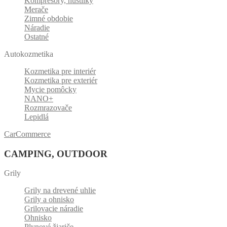
Kompresory, hustilky
Merače
Zimné obdobie
Náradie
Ostatné
Autokozmetika
Kozmetika pre interiér
Kozmetika pre exteriér
Mycie pomôcky
NANO+
Rozmrazovače
Lepidlá
CarCommerce
CAMPING, OUTDOOR
Grily
Grily na drevené uhlie
Grily a ohnisko
Grilovacie náradie
Ohnisko
Plynové žiariče