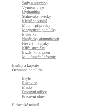
Sady a soupravy
Výměna oleje
Hydraulika
Stahováky, svěrky
Kleště speciální
Motor - přípravky
Magnetické pomůcky
Elektrika
Nabíječky akumulátorů
Hevery, navijáky
Klíče speciální
Brzdy, kola, pneu
Multifunkční nástroje
Brašny a kapsáře
Ochranné pomůcky
Brýle
Rukavice
Masky
Pracovní oděvy
Pracovní obuv
Elektrické nářadí