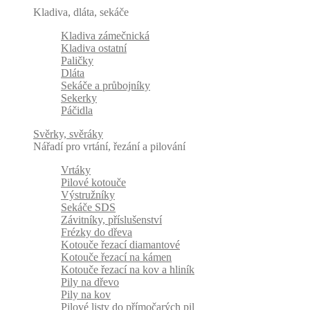
Kladiva, dláta, sekáče
Kladiva zámečnická
Kladiva ostatní
Paličky
Dláta
Sekáče a průbojníky
Sekerky
Páčidla
Svěrky, svěráky
Nářadí pro vrtání, řezání a pilování
Vrtáky
Pilové kotouče
Výstružníky
Sekáče SDS
Závitníky, příslušenství
Frézky do dřeva
Kotouče řezací diamantové
Kotouče řezací na kámen
Kotouče řezací na kov a hliník
Pily na dřevo
Pily na kov
Pilové listy do přímočarých pil