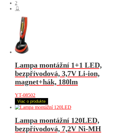
2
→
Lampa montážní 1+1 LED,
bezpřívodová, 3,7V Li-ion,
magnet+hák, 180lm
YT-08502
Viac o produkte
Lampa montážní 120LED,
bezpřívodová, 7,2V Ni-MH