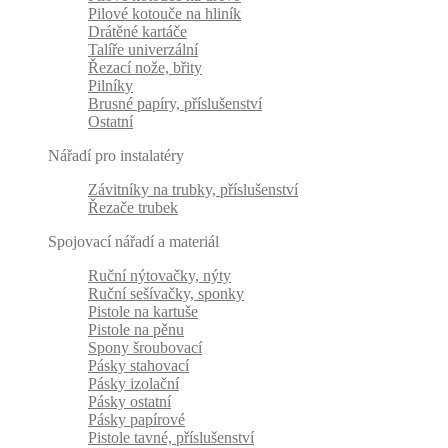
Pilové kotouče na hliník
Drátěné kartáče
Talíře univerzální
Řezací nože, břity
Pilníky
Brusné papíry, příslušenství
Ostatní
Nářadí pro instalatéry
Závitníky na trubky, příslušenství
Řezače trubek
Spojovací nářadí a materiál
Ruční nýtovačky, nýty
Ruční sešívačky, sponky
Pistole na kartuše
Pistole na pěnu
Spony šroubovací
Pásky stahovací
Pásky izolační
Pásky ostatní
Pásky papírové
Pistole tavné, příslušenství