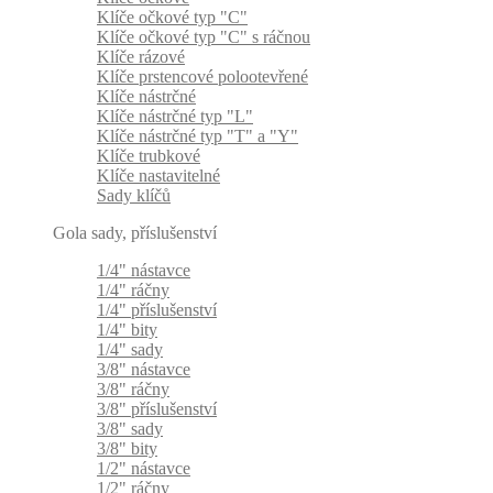
Klíče očkové typ "C"
Klíče očkové typ "C" s ráčnou
Klíče rázové
Klíče prstencové polootevřené
Klíče nástrčné
Klíče nástrčné typ "L"
Klíče nástrčné typ "T" a "Y"
Klíče trubkové
Klíče nastavitelné
Sady klíčů
Gola sady, příslušenství
1/4" nástavce
1/4" ráčny
1/4" příslušenství
1/4" bity
1/4" sady
3/8" nástavce
3/8" ráčny
3/8" příslušenství
3/8" sady
3/8" bity
1/2" nástavce
1/2" ráčny