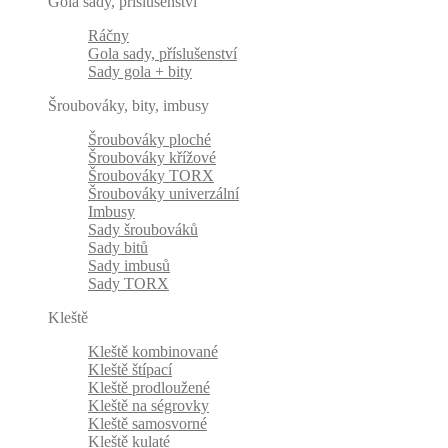
Gola sady, příslušenství
Ráčny
Gola sady, příslušenství
Sady gola + bity
Šroubováky, bity, imbusy
Šroubováky ploché
Šroubováky křížové
Šroubováky TORX
Šroubováky univerzální
Imbusy
Sady šroubováků
Sady bitů
Sady imbusů
Sady TORX
Kleště
Kleště kombinované
Kleště štípací
Kleště prodloužené
Kleště na ségrovky
Kleště samosvorné
Kleště kulaté