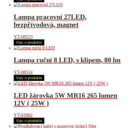
Lampa pracovní 27LED,
bezpřívodová, magnet
YT-08523
Viac o produkte
Lampa ruční 8 LED, s klipem, 80 lm
YT-08514
Viac o produkte
LED žárovka 5W MR16 265 lumen
12V ( 25W )
YT-81862
Viac o produkte