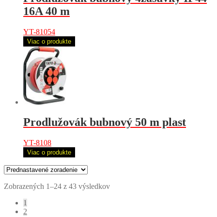
16A 40 m
YT-81054
Viac o produkte
Prodlužovák bubnový 50 m plast
YT-8108
Viac o produkte
Zobrazených 1–24 z 43 výsledkov
1
2