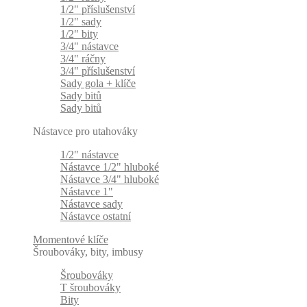
1/2" příslušenství
1/2" sady
1/2" bity
3/4" nástavce
3/4" ráčny
3/4" příslušenství
Sady gola + klíče
Sady bitů
Sady bitů
Nástavce pro utahováky
1/2" nástavce
Nástavce 1/2" hluboké
Nástavce 3/4" hluboké
Nástavce 1"
Nástavce sady
Nástavce ostatní
Momentové klíče
Šroubováky, bity, imbusy
Šroubováky
T šroubováky
Bity