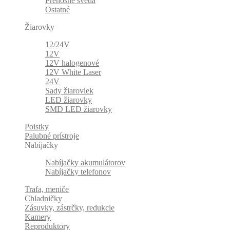
Prenosné svetlá
Ostatné
Žiarovky
12/24V
12V
12V halogenové
12V White Laser
24V
Sady žiaroviek
LED žiarovky
SMD LED žiarovky
Poistky
Palubné prístroje
Nabíjačky
Nabíjačky akumulátorov
Nabíjačky telefonov
Trafa, meniče
Chladničky
Zásuvky, zástrčky, redukcie
Kamery
Reproduktory