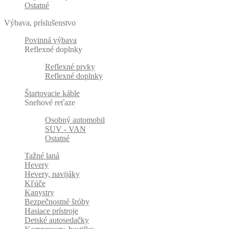
Ostatné
Výbava, príslušenstvo
Povinná výbava
Reflexné doplnky
Reflexné prvky
Reflexné doplnky
Štartovacie káble
Snehové reťaze
Osobný automobil
SUV - VAN
Ostatné
Tažné laná
Hevery
Hevery, navijáky
Kľúče
Kanystry
Bezpečnostné šróby
Hasiace prístroje
Detské autosedačky