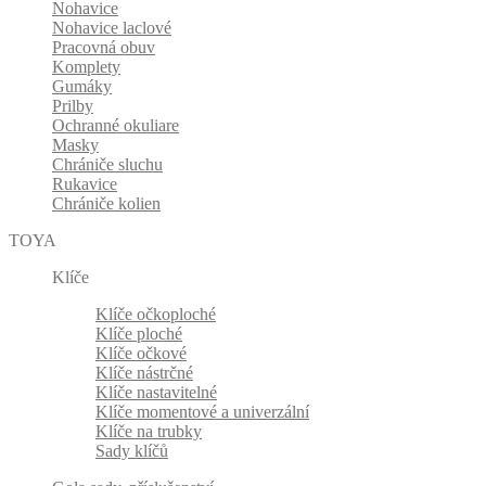
Nohavice
Nohavice laclové
Pracovná obuv
Komplety
Gumáky
Prilby
Ochranné okuliare
Masky
Chrániče sluchu
Rukavice
Chrániče kolien
TOYA
Klíče
Klíče očkoploché
Klíče ploché
Klíče očkové
Klíče nástrčné
Klíče nastavitelné
Klíče momentové a univerzální
Klíče na trubky
Sady klíčů