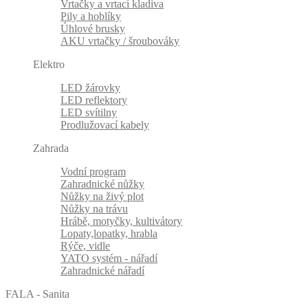
Vrtačky a vrtací kladiva
Pily a hoblíky
Úhlové brusky
AKU vrtačky / šroubováky
Elektro
LED žárovky
LED reflektory
LED svítilny
Prodlužovací kabely
Zahrada
Vodní program
Zahradnické nůžky
Nůžky na živý plot
Nůžky na trávu
Hrábě, motyčky, kultivátory
Lopaty,lopatky, hrabla
Rýče, vidle
YATO systém - nářadí
Zahradnické nářadí
FALA - Sanita