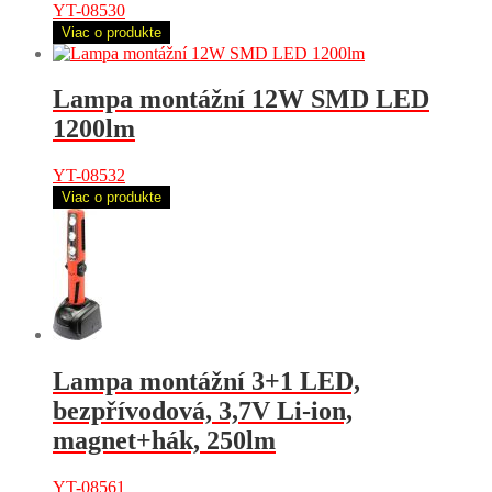
YT-08530
Viac o produkte
Lampa montážní 12W SMD LED
1200lm
YT-08532
Viac o produkte
Lampa montážní 3+1 LED,
bezpřívodová, 3,7V Li-ion,
magnet+hák, 250lm
YT-08561