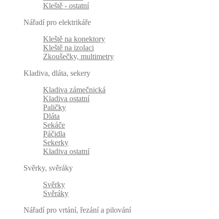
Kleště - ostatní
Nářadí pro elektrikáře
Kleště na konektory
Kleště na izolaci
Zkoušečky, multimetry
Kladiva, dláta, sekery
Kladiva zámečnická
Kladiva ostatní
Paličky
Dláta
Sekáče
Páčidla
Sekerky
Kladiva ostatní
Svěrky, svěráky
Svěrky
Svěráky
Nářadí pro vrtání, řezání a pilování