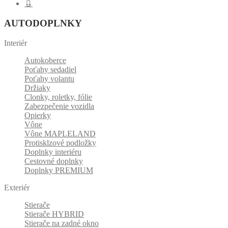
→
AUTODOPLNKY
Interiér
Autokoberce
Poťahy sedadiel
Poťahy volantu
Držiaky
Clonky, roletky, fólie
Zabezpečenie vozidla
Opierky
Vône
Vône MAPLELAND
Protisklzové podložky
Doplnky interiéru
Cestovné doplnky
Doplnky PREMIUM
Exteriér
Stierače
Stierače HYBRID
Stierače na zadné okno