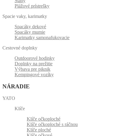
Stany
Plážové prístrešky
Spacie vaky, karimatky
Spacáky dekové
Spacáky mumie
Karimatky samonafukovacie
Cestovné doplnky
Outdoorové hodinky
Doplnky na prežitie
Výbava pre piknik
Kempingové vozíky
NÁRADIE
YATO
Klíče
Klíče očkoploché
Klíče očkoploché s ráčnou
Klíče ploché
Klíče očkové