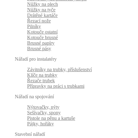
Nůžky na plech
Nůžky na tyče
Drátěné kartáče
Řezací nože
Pilníky
Kotouče ostatní
Kotouče brusné
Brusné papíry
Brusné pásy
Nářadí pro instalatéry
Závitníky na trubky, příslušenství
Klíče na trubky
Řezače trubek
Přípravky na práci s trubkami
Nářadí na spojování
Nýtovačky, nýty
Sešívačky, spony
Pistole na pěnu a kartuše
Pájky, hořáky
Stavební nářadí