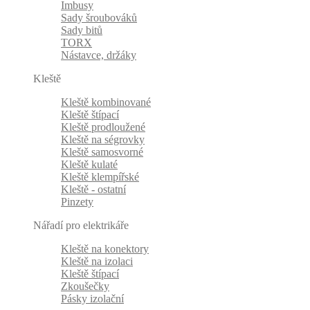
Imbusy
Sady šroubováků
Sady bitů
TORX
Nástavce, držáky
Kleště
Kleště kombinované
Kleště štípací
Kleště prodloužené
Kleště na ségrovky
Kleště samosvorné
Kleště kulaté
Kleště klempířské
Kleště - ostatní
Pinzety
Nářadí pro elektrikáře
Kleště na konektory
Kleště na izolaci
Kleště štípací
Zkoušečky
Pásky izolační