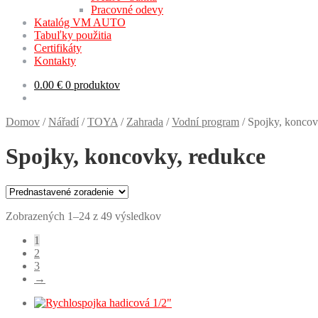
Pracovné odevy
Katalóg VM AUTO
Tabuľky použitia
Certifikáty
Kontakty
0.00
€
0 produktov
Domov
/
Nářadí
/
TOYA
/
Zahrada
/
Vodní program
/
Spojky, koncov
Spojky, koncovky, redukce
Zobrazených 1–24 z 49 výsledkov
1
2
3
→