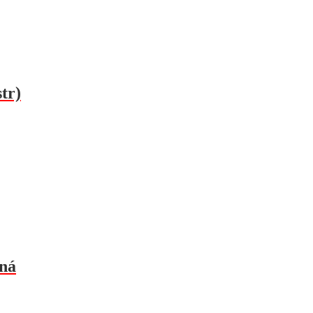
tr)
nná