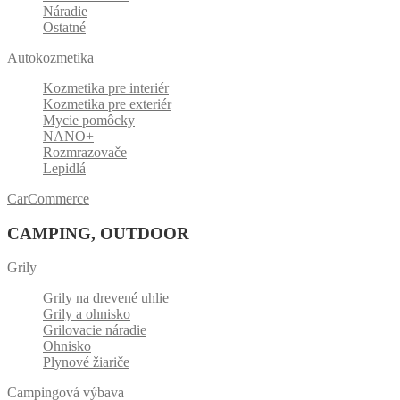
Náradie
Ostatné
Autokozmetika
Kozmetika pre interiér
Kozmetika pre exteriér
Mycie pomôcky
NANO+
Rozmrazovače
Lepidlá
CarCommerce
CAMPING, OUTDOOR
Grily
Grily na drevené uhlie
Grily a ohnisko
Grilovacie náradie
Ohnisko
Plynové žiariče
Campingová výbava