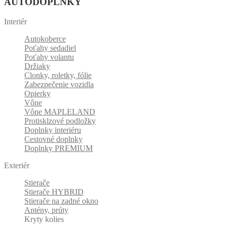
AUTODOPLNKY
Interiér
Autokoberce
Poťahy sedadiel
Poťahy volantu
Držiaky
Clonky, roletky, fólie
Zabezpečenie vozidla
Opierky
Vône
Vône MAPLELAND
Protisklzové podložky
Doplnky interiéru
Cestovné doplnky
Doplnky PREMIUM
Exteriér
Stierače
Stierače HYBRID
Stierače na zadné okno
Antény, prúty
Kryty kolies