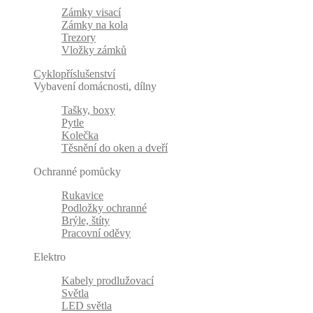
Zámky visací
Zámky na kola
Trezory
Vložky zámků
Cyklopříslušenství
Vybavení domácnosti, dílny
Tašky, boxy
Pytle
Kolečka
Těsnění do oken a dveří
Ochranné pomůcky
Rukavice
Podložky ochranné
Brýle, štíty
Pracovní oděvy
Elektro
Kabely prodlužovací
Světla
LED světla