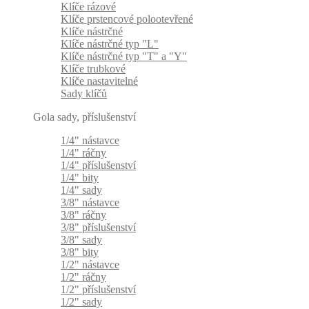
Klíče rázové
Klíče prstencové polootevřené
Klíče nástrčné
Klíče nástrčné typ "L"
Klíče nástrčné typ "T" a "Y"
Klíče trubkové
Klíče nastavitelné
Sady klíčů
Gola sady, příslušenství
1/4" nástavce
1/4" ráčny
1/4" příslušenství
1/4" bity
1/4" sady
3/8" nástavce
3/8" ráčny
3/8" příslušenství
3/8" sady
3/8" bity
1/2" nástavce
1/2" ráčny
1/2" příslušenství
1/2" sady