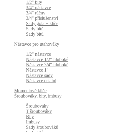
1/2" bity
3/4" nástavce
3/4" ráčny
3/4" příslušenství
Sady gola + klíče
Sady bitů
Sady bitů
Nástavce pro utahováky
1/2" nástavce
Nástavce 1/2" hluboké
Nástavce 3/4" hluboké
Nástavce 1"
Nástavce sady
Nástavce ostatní
Momentové klíče
Šroubováky, bity, imbusy
Šroubováky
T šroubováky
Bity
Imbusy
Sady šroubováků