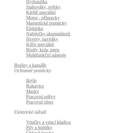
Hydraulika
Stahováky, svěrky
Kleště speciální
Motor - přípravky
Magnetické pomůcky
Elektrika
Nabíječky akumulátorů
Hevery, navijáky
Klíče speciální
Brzdy, kola, pneu
Multifunkční nástroje
Brašny a kapsáře
Ochranné pomůcky
Brýle
Rukavice
Masky
Pracovní oděvy
Pracovní obuv
Elektrické nářadí
Vrtačky a vrtací kladiva
Pily a hoblíky
Úhlové brusky