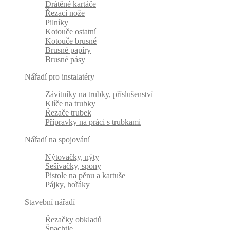
Drátěné kartáče
Řezací nože
Pilníky
Kotouče ostatní
Kotouče brusné
Brusné papíry
Brusné pásy
Nářadí pro instalatéry
Závitníky na trubky, příslušenství
Klíče na trubky
Řezače trubek
Přípravky na práci s trubkami
Nářadí na spojování
Nýtovačky, nýty
Sešívačky, spony
Pistole na pěnu a kartuše
Pájky, hořáky
Stavební nářadí
Řezačky obkladů
Špachtle