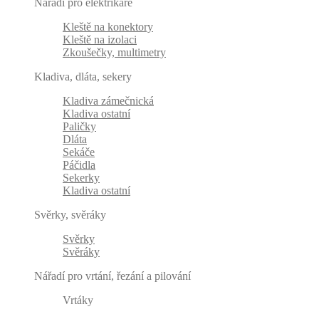
Nářadí pro elektrikáře
Kleště na konektory
Kleště na izolaci
Zkoušečky, multimetry
Kladiva, dláta, sekery
Kladiva zámečnická
Kladiva ostatní
Paličky
Dláta
Sekáče
Páčidla
Sekerky
Kladiva ostatní
Svěrky, svěráky
Svěrky
Svěráky
Nářadí pro vrtání, řezání a pilování
Vrtáky