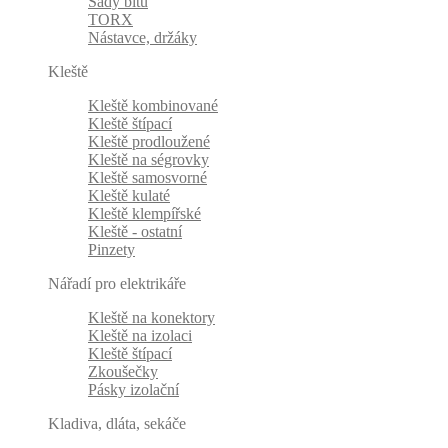
Sady bitů
TORX
Nástavce, držáky
Kleště
Kleště kombinované
Kleště štípací
Kleště prodloužené
Kleště na ségrovky
Kleště samosvorné
Kleště kulaté
Kleště klempířské
Kleště - ostatní
Pinzety
Nářadí pro elektrikáře
Kleště na konektory
Kleště na izolaci
Kleště štípací
Zkoušečky
Pásky izolační
Kladiva, dláta, sekáče