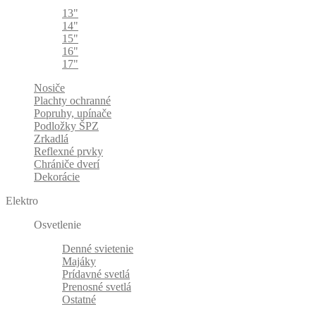
13"
14"
15"
16"
17"
Nosiče
Plachty ochranné
Popruhy, upínače
Podložky ŠPZ
Zrkadlá
Reflexné prvky
Chrániče dverí
Dekorácie
Elektro
Osvetlenie
Denné svietenie
Majáky
Prídavné svetlá
Prenosné svetlá
Ostatné