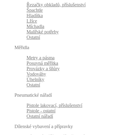
Řezačky obkladů, příslušenství
Špachtle
Hladítka
Lžíce
Míchadla
Malířské potřeby
Ostatní
Měřidla
Metry a pásma
Posuvná měřítka
Provázky a šňůry
Vodováhy
Úhelníky
Ostatní
Pneumatické nářadí
Pistole lakovací, příslušenství
Pistole - ostatní
Ostatní nářadí
Dílenské vybavení a přípravky