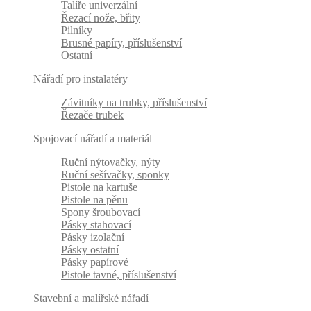
Talíře univerzální
Řezací nože, břity
Pilníky
Brusné papíry, příslušenství
Ostatní
Nářadí pro instalatéry
Závitníky na trubky, příslušenství
Řezače trubek
Spojovací nářadí a materiál
Ruční nýtovačky, nýty
Ruční sešívačky, sponky
Pistole na kartuše
Pistole na pěnu
Spony šroubovací
Pásky stahovací
Pásky izolační
Pásky ostatní
Pásky papírové
Pistole tavné, příslušenství
Stavební a malířské nářadí