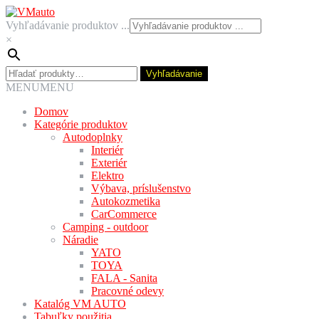
Preskočiť
Preskočiť
na
na
Vyhľadávanie produktov ...
navigáciu
obsah
×
Hľadať:
Vyhľadávanie
MENU
MENU
Domov
Kategórie produktov
Autodoplnky
Interiér
Exteriér
Elektro
Výbava, príslušenstvo
Autokozmetika
CarCommerce
Camping - outdoor
Náradie
YATO
TOYA
FALA - Sanita
Pracovné odevy
Katalóg VM AUTO
Tabuľky použitia