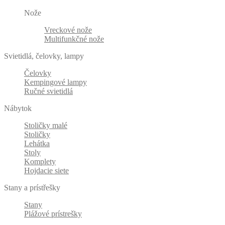
Nože
Vreckové nože
Multifunkčné nože
Svietidlá, čelovky, lampy
Čelovky
Kempingové lampy
Ručné svietidlá
Nábytok
Stoličky malé
Stoličky
Lehátka
Stoly
Komplety
Hojdacie siete
Stany a prístřešky
Stany
Plážové prístrešky