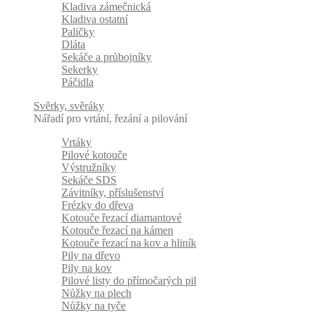
Kladiva zámečnická
Kladiva ostatní
Paličky
Dláta
Sekáče a průbojníky
Sekerky
Páčidla
Svěrky, svěráky
Nářadí pro vrtání, řezání a pilování
Vrtáky
Pilové kotouče
Výstružníky
Sekáče SDS
Závitníky, příslušenství
Frézky do dřeva
Kotouče řezací diamantové
Kotouče řezací na kámen
Kotouče řezací na kov a hliník
Pily na dřevo
Pily na kov
Pilové listy do přímočarých pil
Nůžky na plech
Nůžky na tyče