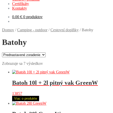
Certifikáty
Kontakty
0.00
€
0 produktov
Domov
/
Camping - outdoor
/
Cestovní doplňky
/
Batohy
Batohy
Zobrazuje sa 7 výsledkov
Batoh 10l + 2l pitný vak GreenW
13857
Viac o produkte