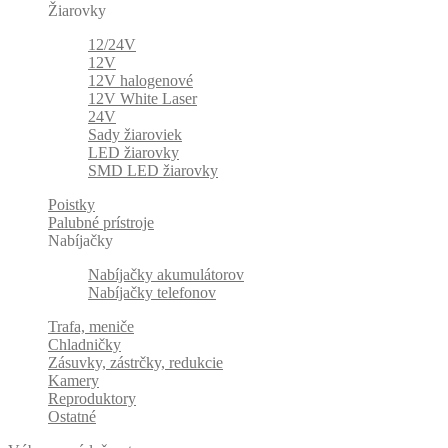
Žiarovky
12/24V
12V
12V halogenové
12V White Laser
24V
Sady žiaroviek
LED žiarovky
SMD LED žiarovky
Poistky
Palubné prístroje
Nabíjačky
Nabíjačky akumulátorov
Nabíjačky telefonov
Trafa, meniče
Chladničky
Zásuvky, zástrčky, redukcie
Kamery
Reproduktory
Ostatné