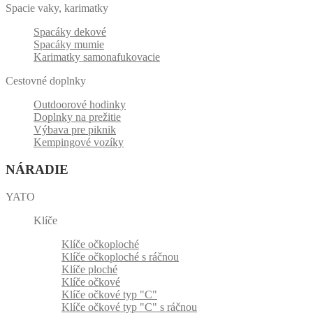
Spacie vaky, karimatky
Spacáky dekové
Spacáky mumie
Karimatky samonafukovacie
Cestovné doplnky
Outdoorové hodinky
Doplnky na prežitie
Výbava pre piknik
Kempingové vozíky
NÁRADIE
YATO
Klíče
Klíče očkoploché
Klíče očkoploché s ráčnou
Klíče ploché
Klíče očkové
Klíče očkové typ "C"
Klíče očkové typ "C" s ráčnou