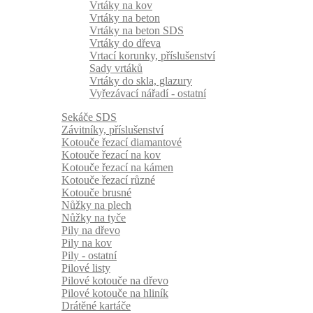
Vrtáky na kov
Vrtáky na beton
Vrtáky na beton SDS
Vrtáky do dřeva
Vrtací korunky, příslušenství
Sady vrtáků
Vrtáky do skla, glazury
Vyřezávací nářadí - ostatní
Sekáče SDS
Závitníky, příslušenství
Kotouče řezací diamantové
Kotouče řezací na kov
Kotouče řezací na kámen
Kotouče řezací různé
Kotouče brusné
Nůžky na plech
Nůžky na tyče
Pily na dřevo
Pily na kov
Pily - ostatní
Pilové listy
Pilové kotouče na dřevo
Pilové kotouče na hliník
Drátěné kartáče