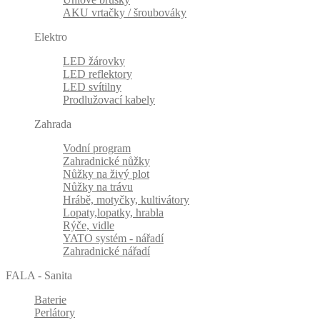
AKU vrtačky / šroubováky
Elektro
LED žárovky
LED reflektory
LED svítilny
Prodlužovací kabely
Zahrada
Vodní program
Zahradnické nůžky
Nůžky na živý plot
Nůžky na trávu
Hrábě, motyčky, kultivátory
Lopaty,lopatky, hrabla
Rýče, vidle
YATO systém - nářadí
Zahradnické nářadí
FALA - Sanita
Baterie
Perlátory