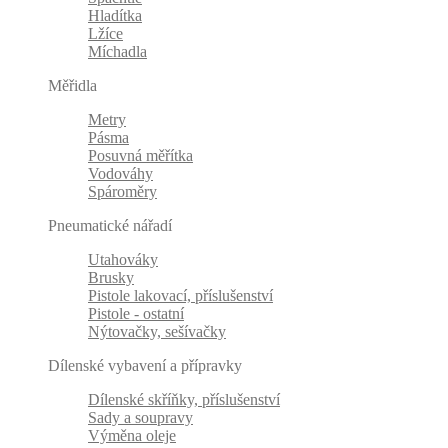
Hladítka
Lžíce
Míchadla
Měřidla
Metry
Pásma
Posuvná měřítka
Vodováhy
Spároměry
Pneumatické nářadí
Utahováky
Brusky
Pistole lakovací, příslušenství
Pistole - ostatní
Nýtovačky, sešívačky
Dílenské vybavení a přípravky
Dílenské skříňky, příslušenství
Sady a soupravy
Výměna oleje