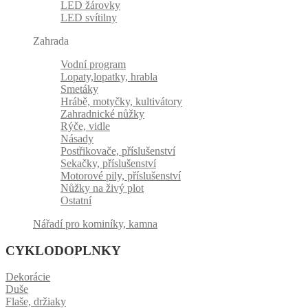
LED žárovky
LED svítilny
Zahrada
Vodní program
Lopaty,lopatky, hrabla
Smetáky
Hrábě, motyčky, kultivátory
Zahradnické nůžky
Rýče, vidle
Násady
Postřikovače, příslušenství
Sekačky, příslušenství
Motorové pily, příslušenství
Nůžky na živý plot
Ostatní
Nářadí pro kominíky, kamna
CYKLODOPLNKY
Dekorácie
Duše
Flaše, držiaky