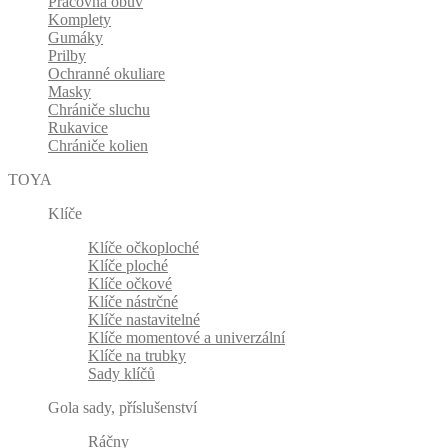
Pracovná obuv
Komplety
Gumáky
Prilby
Ochranné okuliare
Masky
Chrániče sluchu
Rukavice
Chrániče kolien
TOYA
Klíče
Klíče očkoploché
Klíče ploché
Klíče očkové
Klíče nástrčné
Klíče nastavitelné
Klíče momentové a univerzální
Klíče na trubky
Sady klíčů
Gola sady, příslušenství
Ráčny