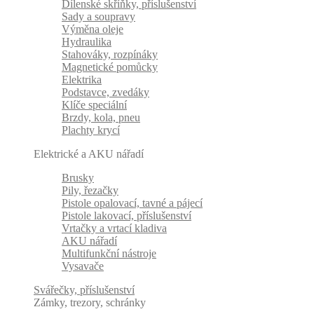
Dílenské skříňky, příslušenství
Sady a soupravy
Výměna oleje
Hydraulika
Stahováky, rozpínáky
Magnetické pomůcky
Elektrika
Podstavce, zvedáky
Klíče speciální
Brzdy, kola, pneu
Plachty krycí
Elektrické a AKU nářadí
Brusky
Pily, řezačky
Pistole opalovací, tavné a pájecí
Pistole lakovací, příslušenství
Vrtačky a vrtací kladiva
AKU nářadí
Multifunkční nástroje
Vysavače
Svářečky, příslušenství
Zámky, trezory, schránky