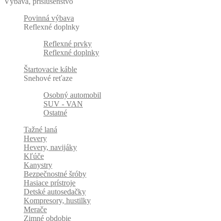
Výbava, príslušenstvo
Povinná výbava
Reflexné doplnky
Reflexné prvky
Reflexné doplnky
Štartovacie káble
Snehové reťaze
Osobný automobil
SUV - VAN
Ostatné
Tažné laná
Hevery
Hevery, navijáky
Kľúče
Kanystry
Bezpečnostné šróby
Hasiace prístroje
Detské autosedačky
Kompresory, hustilky
Merače
Zimné obdobie