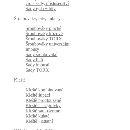
Gola sady, příslušenství
Sady gola + bity
Šroubováky, bity, imbusy
Šroubováky ploché
Šroubováky křížové
Šroubováky TORX
Šroubováky univerzální
Imbusy
Sady šroubováků
Sady bitů
Sady imbusů
Sady TORX
Kleště
Kleště kombinované
Kleště štípací
Kleště prodloužené
Kleště na ségrovky
Kleště samosvorné
Kleště kulaté
Kleště - ostatní